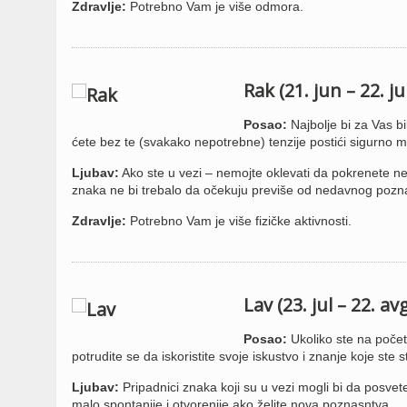
Zdravlje:
Potrebno Vam je više odmora.
Rak (21. jun – 22. ju
Posao:
Najbolje bi za Vas bi
ćete bez te (svakako nepotrebne) tenzije postići sigurno m
Ljubav:
Ako ste u vezi – nemojte oklevati da pokrenete ne
znaka ne bi trebalo da očekuju previše od nedavnog pozn
Zdravlje:
Potrebno Vam je više fizičke aktivnosti.
Lav (23. jul – 22. av
Posao:
Ukoliko ste na početk
potrudite se da iskoristite svoje iskustvo i znanje koje ste s
Ljubav:
Pripadnici znaka koji su u vezi mogli bi da posvet
malo spontanije i otvorenije ako želite nova poznasntva.