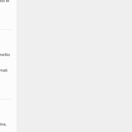
zi bi
 nešto
mati
ina,