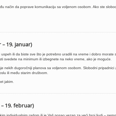
onađu način da poprave komunikaciju sa voljenom osobom. Ako ste slobo
 – 19. januar)
i uspeh ili da biste sve što je potrebno uradili na vreme i dobro morate 
osti svedete na minimum ili izbegnete na neko vreme, ako je moguće.
enje nekih dugoročniji planova sa voljenom osobom. Slobodni pripadnici
slu ili među starim društvom.
et jakim.
 – 19. februar)
im individualnim radom ili je Vaš posao vezan za veći broj ljudi – nemo