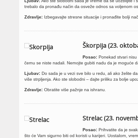
Ljubav:
Ako ste slobodni sada je vreme da se uozbiljite i 
trebalo da pronađu način da osveže odnos sa voljenom o
Zdravlje:
Izbegavajte stresne situacije i pronađite bolji nač
Škorpija (23. okto
Posao:
Ponekad stvari nisu 
čemu se niste nadali. Nemojte gubiti nadu da je moguće d
Ljubav:
Do sada je u vezi sve bilo u redu, ali ako želite 
više strpljenja. Ako ste slobodni – dajte priliku za bolje 
Zdravlje:
Obratite više pažnje na ishranu.
Strelac (23. novem
Posao:
Prihvatite da je svaka
što će Vam sigurno biti od koristi u karijeri. Uostalom, vre