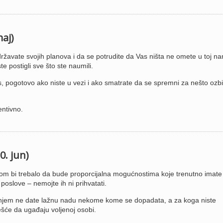
maj)
ržavate svojih planova i da se potrudite da Vas ništa ne omete u toj na
te postigli sve što ste naumili.
ogotovo ako niste u vezi i ako smatrate da se spremni za nešto ozbilj
entivno.
0. jun)
om bi trebalo da bude proporcijalna mogućnostima koje trenutno imate
poslove – nemojte ih ni prihvatati.
anjem ne date lažnu nadu nekome kome se dopadata, a za koga niste
češće da ugađaju voljenoj osobi.