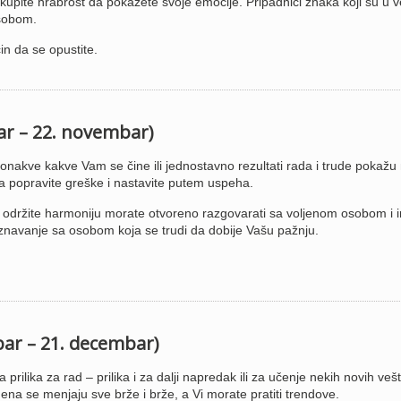
skupite hrabrost da pokažete svoje emocije. Pripadnici znaka koji su u ve
sobom.
in da se opustite.
bar – 22. novembar)
onakve kakve Vam se čine ili jednostavno rezultati rada i trude pokažu
a popravite greške i nastavite putem uspeha.
da održite harmoniju morate otvoreno razgovarati sa voljenom osobom i i
upoznavanje sa osobom koja se trudi da dobije Vašu pažnju.
bar – 21. decembar)
 prilika za rad – prilika i za dalji napredak ili za učenje nekih novih vešt
mena se menjaju sve brže i brže, a Vi morate pratiti trendove.