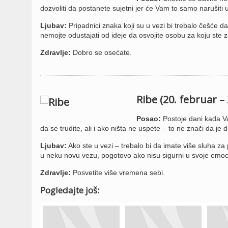
dozvoliti da postanete sujetni jer će Vam to samo narušiti 
Ljubav:
Pripadnici znaka koji su u vezi bi trebalo češće d
nemojte odustajati od ideje da osvojite osobu za koju ste z
Zdravlje:
Dobro se osećate.
Ribe (20. februar –
Posao:
Postoje dani kada Va
da se trudite, ali i ako ništa ne uspete – to ne znači da je
Ljubav:
Ako ste u vezi – trebalo bi da imate više sluha za
u neku novu vezu, pogotovo ako nisu sigurni u svoje emoci
Zdravlje:
Posvetite više vremena sebi.
Pogledajte još: