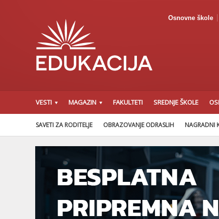
Osnovne škole
VESTI
MAGAZIN
FAKULTETI
SREDNJE ŠKOLE
OS
SAVETI ZA RODITELJE
OBRAZOVANJE ODRASLIH
NAGRADNI 