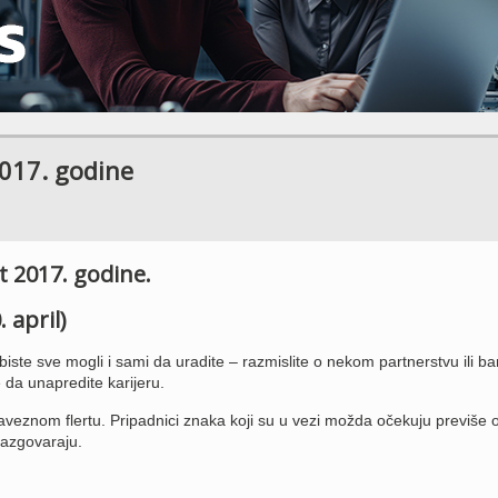
017. godine
t 2017. godine.
 april)
iste sve mogli i sami da uradite – razmislite o nekom partnerstvu ili b
da unapredite karijeru.
aveznom flertu. Pripadnici znaka koji su u vezi možda očekuju previše 
razgovaraju.