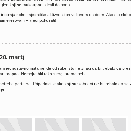
ugled koji se mukotrpno sticali do sada.
a iniciraju neke zajedničke aktivnosti sa voljenom osobom. Ako ste slobo
ainteresovani – vredi pokušati!
 20. mart)
m jednostavno ništa ne ide od ruke, što ne znači da bi trebalo da pres
 dan propao. Nemojte biti tako strogi prema sebi!
 potrebe partnera. Pripadnici znaka koji su slobodni ne bi trebalo da se 
je.