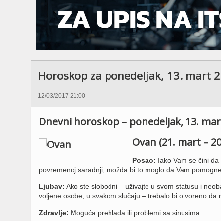
Horoskop za ponedeljak, 13. mart 2
12/03/2017 21:00
Dnevni horoskop – ponedeljak, 13. mar
Ovan (21. mart – 20.
Posao:
Iako Vam se čini da b
povremenoj saradnji, možda bi to moglo da Vam pomogne 
Ljubav:
Ako ste slobodni – uživajte u svom statusu i neob
voljene osobe, u svakom slučaju – trebalo bi otvoreno da 
Zdravlje:
Moguća prehlada ili problemi sa sinusima.