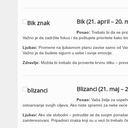
Bik (21. april – 20. 
Posao:
Trebalo bi da se prid
Važno je da zadržite fokus i da poštujete prioritete kako bis
Ljubav:
Promene na ljubavnom planu zavise samo od Vas, p
Važno je da budete sigurni u sebe i svoje emocije.
Zdravlje:
Možda bi trebalo da proverite krvnu sliku – prev
Blizanci (21. maj – 2
Posao:
Vaša želja za uspeh
ostvarivanje svojih ciljeva. Ako niste spremni za neke veće 
Ljubav:
Ako ste slobodni – potrudite se da svojim ponaš
zainteresovani. Pripadnici znaka koji su u vezi bi trebalo 