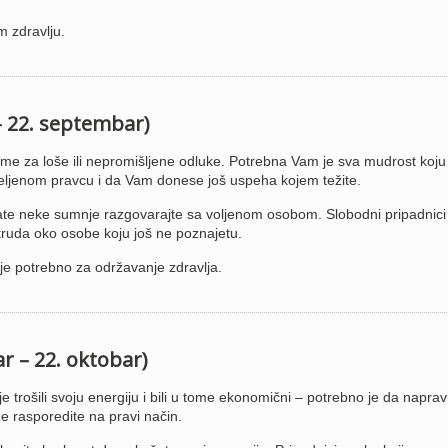
m zdravlju.
– 22. septembar)
me za loše ili nepromišljene odluke. Potrebna Vam je sva mudrost koju
 željenom pravcu i da Vam donese još uspeha kojem težite.
mate neke sumnje razgovarajte sa voljenom osobom. Slobodni pripadnici
 truda oko osobe koju još ne poznajetu.
je potrebno za održavanje zdravlja.
r – 22. oktobar)
je trošili svoju energiju i bili u tome ekonomični – potrebno je da naprav
e rasporedite na pravi način.