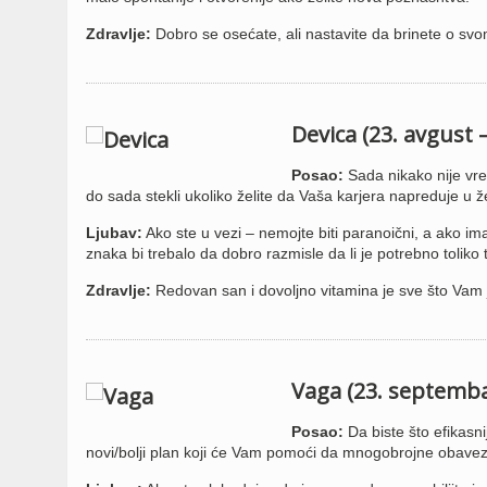
Zdravlje:
Dobro se osećate, ali nastavite da brinete o svo
Devica (23. avgust 
Posao:
Sada nikako nije vre
do sada stekli ukoliko želite da Vaša karjera napreduje u
Ljubav:
Ako ste u vezi – nemojte biti paranoični, a ako i
znaka bi trebalo da dobro razmisle da li je potrebno toliko
Zdravlje:
Redovan san i dovoljno vitamina je sve što Vam 
Vaga (23. septemba
Posao:
Da biste što efikasni
novi/bolji plan koji će Vam pomoći da mnogobrojne obavez