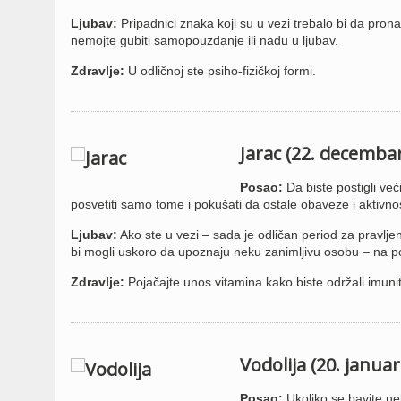
Ljubav:
Pripadnici znaka koji su u vezi trebalo bi da pr
nemojte gubiti samopouzdanje ili nadu u ljubav.
Zdravlje:
U odličnoj ste psiho-fizičkoj formi.
Jarac (22. decembar
Posao:
Da biste postigli već
posvetiti samo tome i pokušati da ostale obaveze i aktivn
Ljubav:
Ako ste u vezi – sada je odličan period za pravlj
bi mogli uskoro da upoznaju neku zanimljivu osobu – na po
Zdravlje:
Pojačajte unos vitamina kako biste održali imunit
V
odolija (20. januar
Posao:
Ukoliko se bavite nek