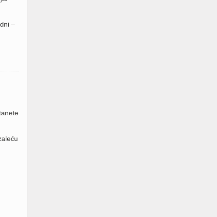
dni –
tanete
zaleću