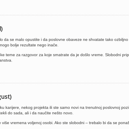
l)
lo da se malo opustite i da poslovne obaveze ne shvatate tako ozbiljno 
nogo bolje rezultate nego inače.
ke teme za razgovor za koje smatrate da je došlo vreme. Slobodni prip
anstva.
gust)
u karijere, nekog projekta ili ste samo novi na trenutnoj poslovnoj pozic
tekli do sada, ali i da naučite nešto novo.
e više vremena voljenoj osobi. Ako ste slobodni – trebalo bi da se pona