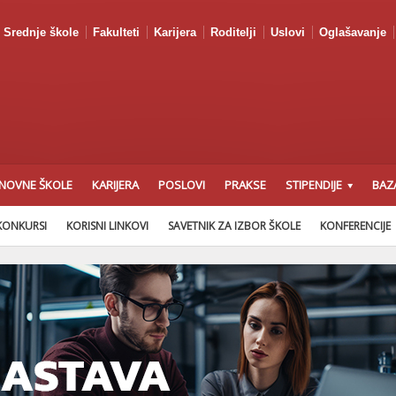
Srednje škole
Fakulteti
Karijera
Roditelji
Uslovi
Oglašavanje
NOVNE ŠKOLE
KARIJERA
POSLOVI
PRAKSE
STIPENDIJE
BAZ
KONKURSI
KORISNI LINKOVI
SAVETNIK ZA IZBOR ŠKOLE
KONFERENCIJE