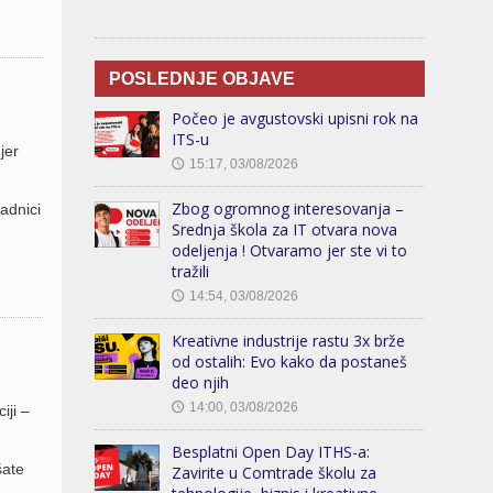
POSLEDNJE OBJAVE
Počeo je avgustovski upisni rok na
ITS-u
jer
15:17, 03/08/2026
🕔
Zbog ogromnog interesovanja –
adnici
Srednja škola za IT otvara nova
odeljenja ! Otvaramo jer ste vi to
tražili
14:54, 03/08/2026
🕔
Kreativne industrije rastu 3x brže
od ostalih: Evo kako da postaneš
deo njih
14:00, 03/08/2026
🕔
iji –
Besplatni Open Day ITHS-a:
šate
Zavirite u Comtrade školu za