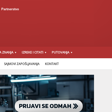
Partnerstvo
A ZNANJA
IZREKE I CITATI
PUTOVANJA
SAJMOVI ZAPOŠLJAVANJA
KONTAKT