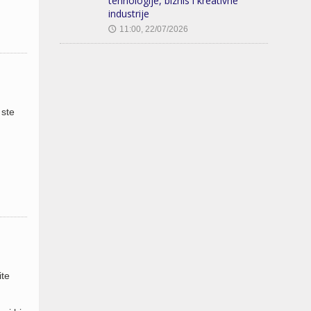
tehnologije, biznis i kreativne
industrije
11:00, 22/07/2026
🕔
 ste
ite