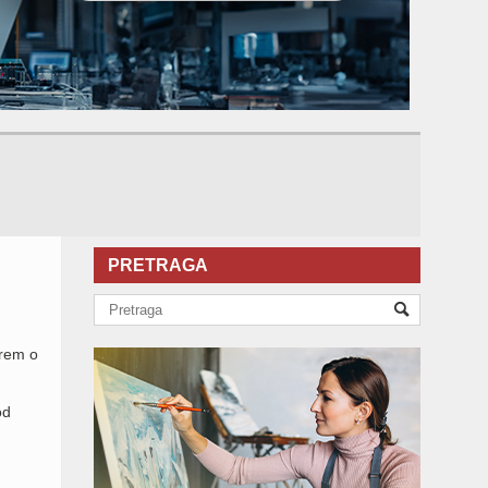
PRETRAGA
arem o
od