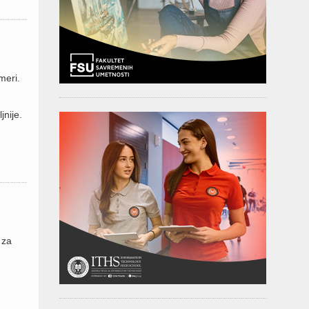
meri.
nije.
 za