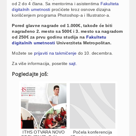
od 2 do 4 člana. Sa mentorima i asistentima
Fakulteta
digitalnih umetnosti
proćićete kroz osnove dizajna
korišćenjem programa Photoshop-a i Illustrator-a.
Pored glavne nagrade od 1.000€, takođe će biti
nagrađeno 2. mesto sa 500€ i 3. mesto sa nagradom
od 250€ za prvu godinu studija na
Fakultetu
digitalnih umetnosti
Univerziteta Metropolitan.
Možete se
prijaviti na takmičenje
do 10. decembra.
Za više informacija, posetite
sajt.
Pogledajte još:
ITHS OTVARA NOVO
Počela konferencija