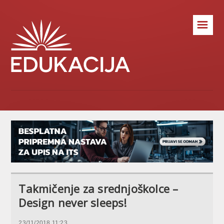
☰
Takmičenje za srednjoškolce –
Design never sleeps!
23/11/2018 11:23