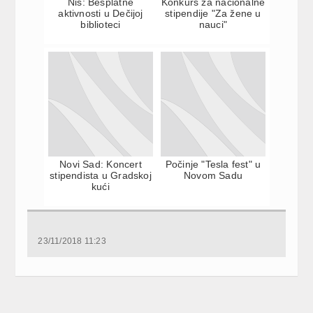
Niš: Besplatne
Konkurs za nacionalne
aktivnosti u Dečijoj
stipendije "Za žene u
biblioteci
nauci"
Novi Sad: Koncert
Počinje "Tesla fest" u
stipendista u Gradskoj
Novom Sadu
kući
23/11/2018 11:23