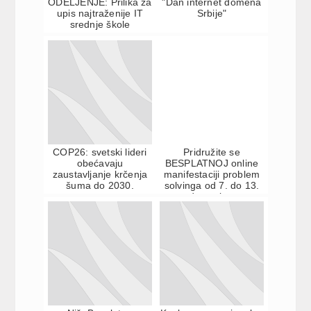
ODELJENJE: Prilika za
"Dan internet domena
upis najtraženije IT
Srbije"
srednje škole
COP26: svetski lideri
Pridružite se
obećavaju
BESPLATNOJ online
zaustavljanje krčenja
manifestaciji problem
šuma do 2030.
solvinga od 7. do 13.
decembra