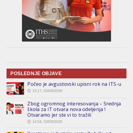
POSLEDNJE OBJAVE
Počeo je avgustovski upisni rok na ITS-u
15:17, 03/08/2026
🕔
Zbog ogromnog interesovanja – Srednja
škola za IT otvara nova odeljenja !
Otvaramo jer ste vi to tražili
14:54, 03/08/2026
🕔