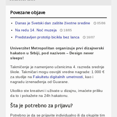
Povezane objave
Danas je Svetski dan zaštite životne sredine
05/06
Na redu 14. Noć muzeja
18/05
Predstavljen prototip bicikla bez lanca
16/07
Univerzitet Metropolitan organizuje prvi dizajnerski
hakaton u Srbiji, pod nazivom – Design never
sleeps!
Takmičenje je namenjeno učenicima 4. razreda srednje
škole. Takmičari mogu osvojiti vredne nagrade: 1.000 €
za studije na
Fakultetu digitalnih umetnosti
, kao i
nagradu iznenađenja od Guarane.
Ukoliko ste kreativni i uživate u dizajnu, imaćete priliku
da to i pokažete na 24h hakatonu.
Šta je potrebno za prijavu?
Potrebno je da se prijavite individualno ili da okupite tim