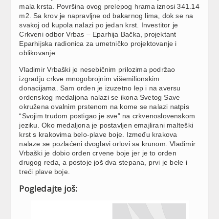
mala krsta. Površina ovog prelepog hrama iznosi 341.14
m2. Sa krov je napravljne od bakarnog lima, dok se na
svakoj od kupola nalazi po jedan krst. Investitor je
Crkveni odbor Vrbas – Eparhija Bačka, projektant
Eparhijska radionica za umetničko projektovanje i
oblikovanje.
Vladimir Vrbaški je nesebičnim prilozima podržao
izgradju crkve mnogobrojnim višemilionskim
donacijama. Sam orden je izuzetno lep i na aversu
ordenskog medaljona nalazi se ikona Svetog Save
okružena ovalnim prstenom na kome se nalazi natpis
“Svojim trudom postigao je sve” na crkvenoslovenskom
jeziku. Oko medaljona je postavljen emajlirani malteški
krst s krakovima belo-plave boje. Između krakova
nalaze se pozlaćeni dvoglavi orlovi sa krunom. Vladimir
Vrbaški je dobio orden crvene boje jer je to orden
drugog reda, a postoje još dva stepana, prvi je bele i
treći plave boje.
Pogledajte još: