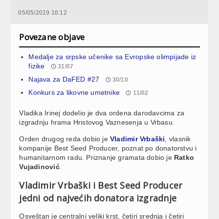
05/05/2019 16:12
Povezane objave
Medalje za srpske učenike sa Evropske olimpijade iz
fizike
31/07
Najava za DaFED #27
30/10
Konkurs za likovne umetnike
11/02
Vladika Irinej dodelio je dva ordena darodavcima za
izgradnju hrama Hristovog Vaznesenja u Vrbasu.
Orden drugog reda dobio je
Vladimir Vrbaški
, vlasnik
kompanije Best Seed Producer, poznat po donatorstvu i
humanitarnom radu. Priznanje gramata dobio je
Ratko
Vujadinović
.
Vladimir Vrbaški i Best Seed Producer
jedni od najvećih donatora izgradnje
Osveštan je centralni veliki krst, četiri srednja i četiri