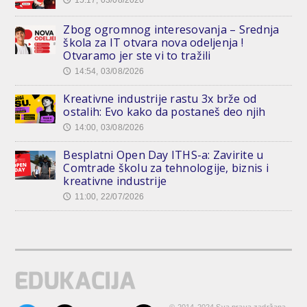
Zbog ogromnog interesovanja – Srednja
škola za IT otvara nova odeljenja !
Otvaramo jer ste vi to tražili
14:54, 03/08/2026
🕔
Kreativne industrije rastu 3x brže od
ostalih: Evo kako da postaneš deo njih
14:00, 03/08/2026
🕔
Besplatni Open Day ITHS-a: Zavirite u
Comtrade školu za tehnologije, biznis i
kreativne industrije
11:00, 22/07/2026
🕔
© 2014-2024 Sva prava zadržana.