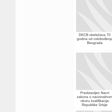
DKCB obeležava 70
godina od oslobođenj
Beograda
Predstavljen Nacrt
zakona o nacionalno
okviru kvalifikacija
Republike Srbije