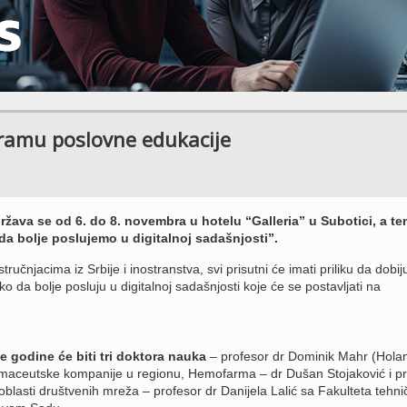
ramu poslovne edukacije
žava se od 6. do 8. novembra u hotelu “Galleria” u Subotici, a t
a bolje poslujemo u digitalnoj sadašnjosti”.
ručnjacima iz Srbije i inostranstva, svi prisutni će imati priliku da dobij
o da bolje posluju u digitalnoj sadašnjosti koje će se postavljati na
godine će biti tri doktora nauka
– profesor dr Dominik Mahr (Holan
rmaceutske kompanije u regionu, Hemofarma – dr Dušan Stojaković i pr
 oblasti društvenih mreža – profesor dr Danijela Lalić sa Fakulteta tehni