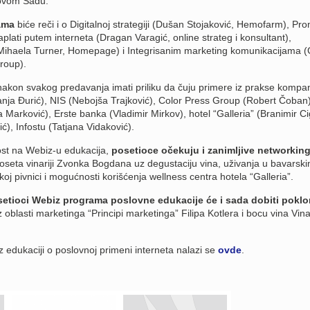
Novom Sadu.
ama
biće reči i o Digitalnoj strategiji (Dušan Stojaković, Hemofarm), Pro
naplati putem interneta (Dragan Varagić, online strateg i konsultant),
ihaela Turner, Homepage) i Integrisanim marketing komunikacijama 
roup).
akon svakog predavanja imati priliku da čuju primere iz prakse kompan
ja Đurić), NIS (Nebojša Trajković), Color Press Group (Robert Čoban)
Marković), Erste banka (Vladimir Mirkov), hotel “Galleria” (Branimir Ci
), Infostu (Tatjana Vidaković).
ost na Webiz-u edukacija,
posetioce očekuju i zanimljive networkin
poseta vinariji Zvonka Bogdana uz degustaciju vina, uživanja u bavarsk
koj pivnici i mogućnosti korišćenja wellness centra hotela “Galleria”.
etioci Webiz programa poslovne edukacije će i sada dobiti pokl
z oblasti marketinga “Principi marketinga” Filipa Kotlera i bocu vina Vina
z edukaciji o poslovnoj primeni interneta nalazi se
ovde
.