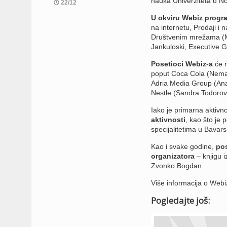
nauka Univerziteta u 
22/12
U okviru Webiz progr
na internetu, Prodaji i 
Društvenim mrežama (M
Jankuloski, Executive G
Posetioci Webiz-a
će n
poput Coca Cola (Neman
Adria Media Group (Ana 
Nestle (Sandra Todorović
Iako je primarna aktivn
aktivnosti
, kao što je 
specijalitetima u Bavars
Kao i svake godine,
pos
organizatora
– knjigu i
Zvonko Bogdan.
Više informacija o Webi
Pogledajte još: