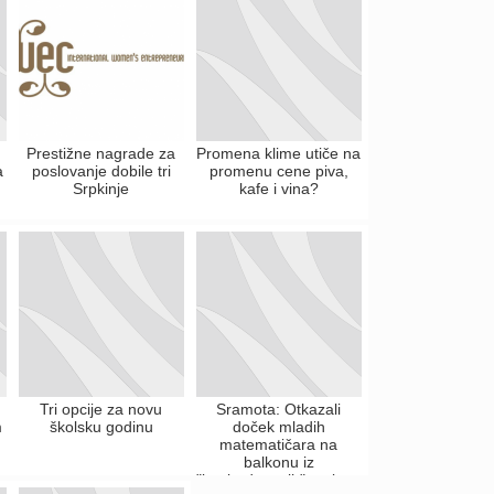
Prestižne nagrade za
Promena klime utiče na
a
poslovanje dobile tri
promenu cene piva,
Srpkinje
kafe i vina?
Tri opcije za novu
Sramota: Otkazali
m
školsku godinu
doček mladih
matematičara na
balkonu iz
"bezbednosnih" razloga