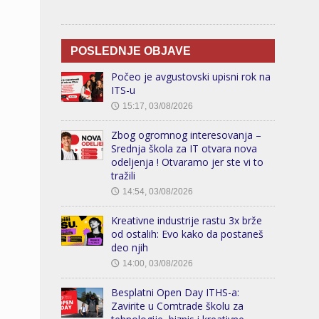
POSLEDNJE OBJAVE
Počeo je avgustovski upisni rok na
ITS-u
15:17, 03/08/2026
🕔
Zbog ogromnog interesovanja –
Srednja škola za IT otvara nova
odeljenja ! Otvaramo jer ste vi to
tražili
14:54, 03/08/2026
🕔
Kreativne industrije rastu 3x brže
od ostalih: Evo kako da postaneš
deo njih
14:00, 03/08/2026
🕔
Besplatni Open Day ITHS-a:
Zavirite u Comtrade školu za