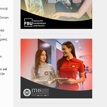
mociji
(Goran
ija
,
gale),
g
im
on od
rije