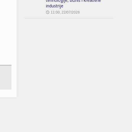
tehnologije, biznis i kreativne
industrije
11:00, 22/07/2026
🕔