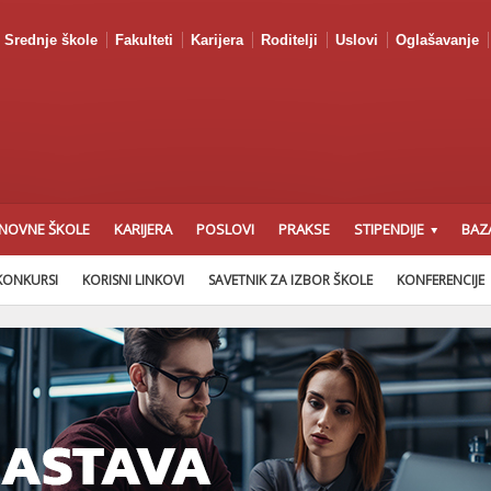
Srednje škole
Fakulteti
Karijera
Roditelji
Uslovi
Oglašavanje
NOVNE ŠKOLE
KARIJERA
POSLOVI
PRAKSE
STIPENDIJE
BAZ
KONKURSI
KORISNI LINKOVI
SAVETNIK ZA IZBOR ŠKOLE
KONFERENCIJE