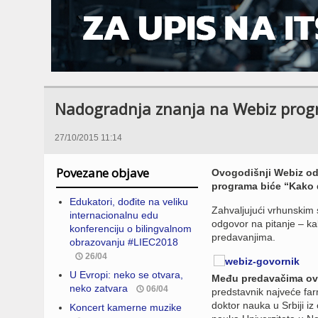
Nadogradnja znanja na Webiz prog
27/10/2015 11:14
Povezane objave
Ovogodišnji Webiz odr
programa biće “Kako d
Edukatori, dođite na veliku
Zahvaljujući vrhunskim st
internacionalnu edu
odgovor na pitanje – kak
konferenciju o bilingvalnom
predavanjima.
obrazovanju #LIEC2018
26/04
U Evropi: neko se otvara,
Među predavačima ove 
neko zatvara
06/04
predstavnik najveće fa
doktor nauka u Srbiji iz
Koncert kamerne muzike