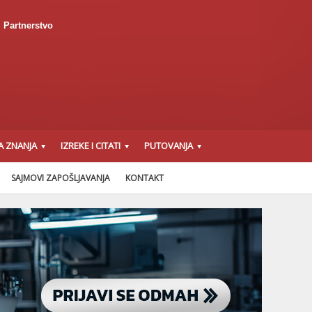
Partnerstvo
A ZNANJA
IZREKE I CITATI
PUTOVANJA
SAJMOVI ZAPOŠLJAVANJA
KONTAKT