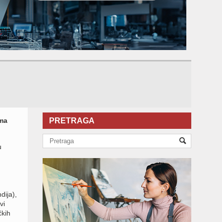
ema
PRETRAGA
u
dija),
vi
čkih