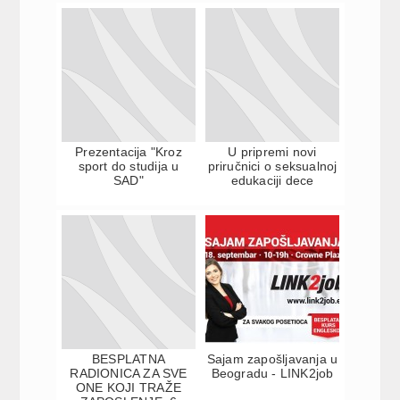
Prezentacija "Kroz
U pripremi novi
sport do studija u
priručnici o seksualnoj
SAD"
edukaciji dece
BESPLATNA
Sajam zapošljavanja u
RADIONICA ZA SVE
Beogradu - LINK2job
ONE KOJI TRAŽE