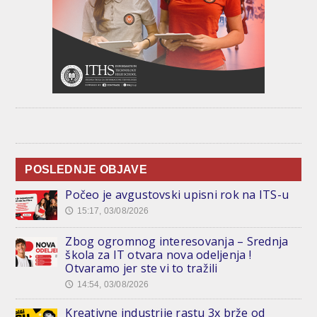
POSLEDNJE OBJAVE
Počeo je avgustovski upisni rok na ITS-u
15:17, 03/08/2026
🕔
Zbog ogromnog interesovanja – Srednja
škola za IT otvara nova odeljenja !
Otvaramo jer ste vi to tražili
14:54, 03/08/2026
🕔
Kreativne industrije rastu 3x brže od