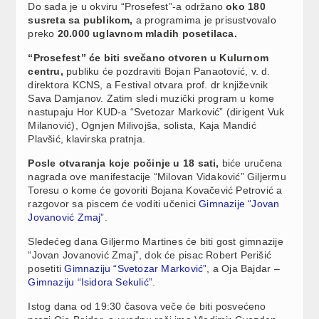
Do sada je u okviru “Prosefest”-a održano
oko 180
susreta sa publikom,
a programima je prisustvovalo
preko
20.000 uglavnom mladih posetilaca.
“Prosefest” će biti svečano otvoren u Kulurnom
centru,
publiku će pozdraviti Bojan Panaotović, v. d.
direktora KCNS, a Festival otvara prof. dr književnik
Sava Damjanov. Zatim sledi muzički program u kome
nastupaju Hor KUD-a “Svetozar Marković” (dirigent Vuk
Milanović), Ognjen Milivojša, solista, Kaja Mandić
Plavšić, klavirska pratnja.
Posle otvaranja koje počinje u 18 sati,
biće uručena
nagrada ove manifestacije “Milovan Vidaković” Giljermu
Toresu o kome će govoriti Bojana Kovačević Petrović a
razgovor sa piscem će voditi učenici
Gimnazije “Jovan
Jovanović Zmaj”
.
Sledećeg dana Giljermo Martines će biti gost gimnazije
“Jovan Jovanović Zmaj”, dok će pisac Robert Perišić
posetiti
Gimnaziju “Svetozar Marković”
, a Oja Bajdar –
Gimnaziju “Isidora Sekulić”
.
Istog dana od 19:30 časova veče će biti posvećeno