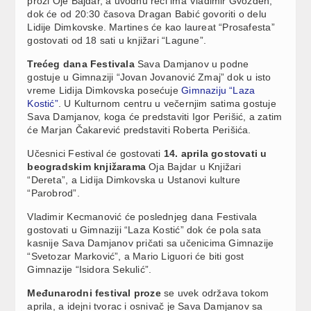
prozi Oje Bajdar, a uvodnu reči ima Vladimir Gvozden,
dok će od 20:30 časova Dragan Babić govoriti o delu
Lidije Dimkovske. Martines će kao laureat “Prosafesta”
gostovati od 18 sati u knjižari “Lagune”.
Trećeg dana Festivala
Sava Damjanov u podne
gostuje u Gimnaziji “Jovan Jovanović Zmaj” dok u isto
vreme Lidija Dimkovska posećuje
Gimnaziju “Laza
Kostić”
. U Kulturnom centru u večernjim satima gostuje
Sava Damjanov, koga će predstaviti Igor Perišić, a zatim
će Marjan Čakarević predstaviti Roberta Perišića.
Učesnici Festival će gostovati
14. aprila gostovati u
beogradskim knjižarama
Oja Bajdar u Knjižari
“Dereta”, a Lidija Dimkovska u Ustanovi kulture
“Parobrod”.
Vladimir Kecmanović će poslednjeg dana Festivala
gostovati u Gimnaziji “Laza Kostić” dok će pola sata
kasnije Sava Damjanov pričati sa učenicima Gimnazije
“Svetozar Marković”, a Mario Liguori će biti gost
Gimnazije “Isidora Sekulić”.
Međunarodni festival proze
se uvek održava tokom
aprila, a idejni tvorac i osnivač je Sava Damjanov sa