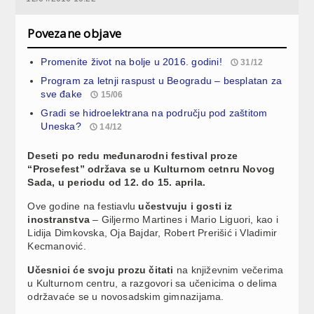
Povezane objave
Promenite život na bolje u 2016. godini!
31/12
Program za letnji raspust u Beogradu – besplatan za
sve đake
15/06
Gradi se hidroelektrana na području pod zaštitom
Uneska?
14/12
Deseti po redu međunarodni festival proze
“Prosefest” održava se u Kulturnom cetnru Novog
Sada, u periodu od 12. do 15. aprila.
Ove godine na festiavlu
učestvuju i gosti iz
inostranstva
– Giljermo Martines i Mario Liguori, kao i
Lidija Dimkovska, Oja Bajdar, Robert Prerišić i Vladimir
Kecmanović.
Učesnici će svoju prozu čitati
na književnim večerima
u Kulturnom centru, a razgovori sa učenicima o delima
održavaće se u novosadskim gimnazijama.