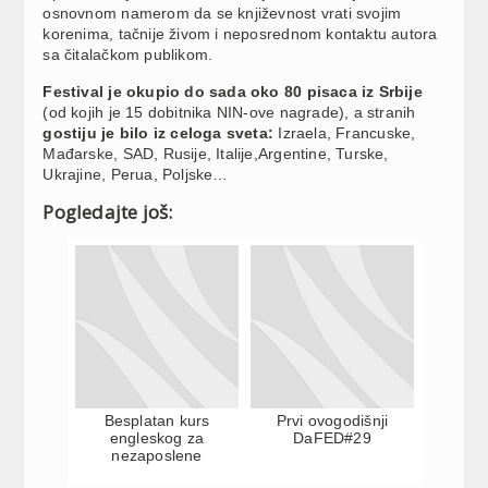
osnovnom namerom da se književnost vrati svojim
korenima, tačnije živom i neposrednom kontaktu autora
sa čitalačkom publikom.
Festival je okupio do sada oko 80 pisaca iz Srbije
(od kojih je 15 dobitnika NIN-ove nagrade), a stranih
gostiju je bilo iz celoga sveta:
Izraela, Francuske,
Mađarske, SAD, Rusije, Italije,Argentine, Turske,
Ukrajine, Perua, Poljske…
Pogledajte još:
Besplatan kurs
Prvi ovogodišnji
engleskog za
DaFED#29
nezaposlene