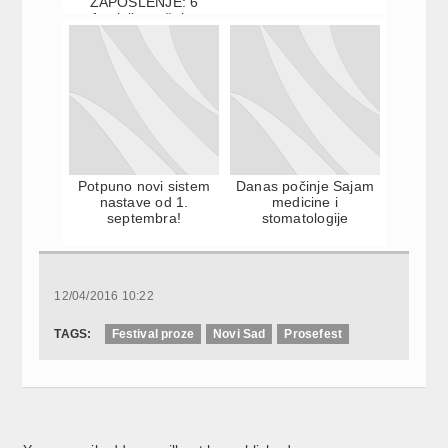
ZAPOSLENJE: 6
fatalnih grešaka
prilikom konkurisanja
na po...
Potpuno novi sistem
Danas počinje Sajam
nastave od 1.
medicine i
septembra!
stomatologije
12/04/2016 10:22
TAGS:
Festival proze
Novi Sad
Prosefest