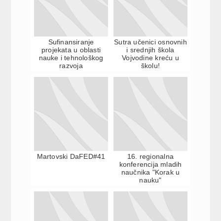
Sufinansiranje
Sutra učenici osnovnih
projekata u oblasti
i srednjih škola
nauke i tehnološkog
Vojvodine kreću u
razvoja
školu!
Martovski DaFED#41
16. regionalna
konferencija mladih
naučnika "Korak u
nauku"