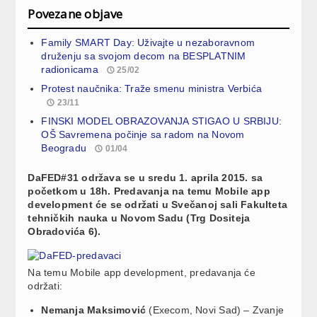
Povezane objave
Family SMART Day: Uživajte u nezaboravnom
druženju sa svojom decom na BESPLATNIM
radionicama
25/02
Protest naučnika: Traže smenu ministra Verbića
23/11
FINSKI MODEL OBRAZOVANJA STIGAO U SRBIJU:
OŠ Savremena počinje sa radom na Novom
Beogradu
01/04
DaFED#31 održava se u sredu 1. aprila 2015. sa
početkom u 18h. Predavanja na temu Mobile app
development će se održati u Svečanoj sali Fakulteta
tehničkih nauka u Novom Sadu (Trg Dositeja
Obradovića 6).
Na temu Mobile app development, predavanja će
održati:
Nemanja Maksimović
(Execom, Novi Sad) – Zvanje