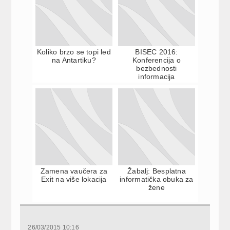
Koliko brzo se topi led
BISEC 2016:
na Antartiku?
Konferencija o
bezbednosti
informacija
Zamena vaučera za
Žabalj: Besplatna
Exit na više lokacija
informatička obuka za
žene
26/03/2015 10:16