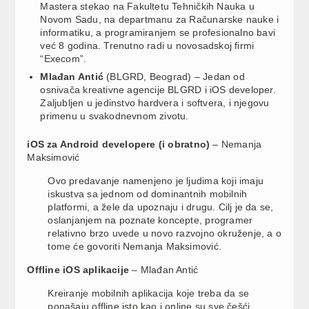
Mastera stekao na Fakultetu Tehničkih Nauka u
Novom Sadu, na departmanu za Računarske nauke i
informatiku, a programiranjem se profesionalno bavi
već 8 godina. Trenutno radi u novosadskoj firmi
“Execom”.
Mlađan Antić
(BLGRD, Beograd) – Jedan od
osnivača kreativne agencije BLGRD i iOS developer.
Zaljubljen u jedinstvo hardvera i softvera, i njegovu
primenu u svakodnevnom zivotu.
iOS za Android developere (i obratno)
– Nemanja
Maksimović
Ovo predavanje namenjeno je ljudima koji imaju
iskustva sa jednom od dominantnih mobilnih
platformi, a žele da upoznaju i drugu. Cilj je da se,
oslanjanjem na poznate koncepte, programer
relativno brzo uvede u novo razvojno okruženje, a o
tome će govoriti Nemanja Maksimović.
Offline iOS aplikacije
– Mlađan Antić
Kreiranje mobilnih aplikacija koje treba da se
ponašaju offline isto kao i online su sve češći