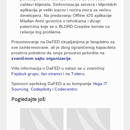
zahtevi klijenata. Sinhronizacija servera i klijentskih
aplikacija je veliki izazov i noćna mora za većinu
developera. Na predavanju Offline iOS aplikacije
Mlađan Antić govoriće o tehnikama i dizajn
paternima koje se u BLGRD Creative koriste za
rešenje tog problema.
Prisustvovanje na DaFED okupljanjima je besplatno za
sve zainteresovane, ali je zbog ograničenog kapaciteta
prostora potrebno da svoje prisustvo potvrdite na
zvaničnom sajtu organizacije
.
Više informacija o DaFED-u nalazi se u zvaničnoj
Fejsbuk grupu
,
fan stranici
i na
Tviteru
.
Sponzori aprilskog DaFED-a su kompanije
Vega IT
Sourcing
,
Codeplicity
i
Codecentric
.
Pogledajte još: