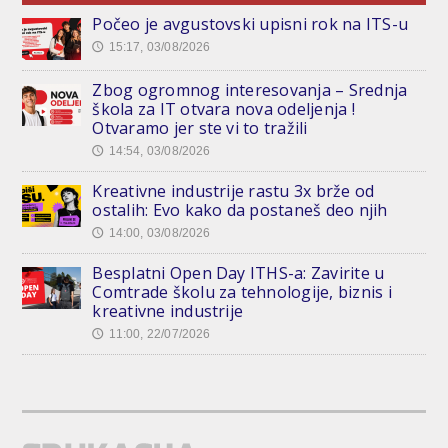
Počeo je avgustovski upisni rok na ITS-u
15:17, 03/08/2026
🕔
Zbog ogromnog interesovanja – Srednja
škola za IT otvara nova odeljenja !
Otvaramo jer ste vi to tražili
14:54, 03/08/2026
🕔
Kreativne industrije rastu 3x brže od
ostalih: Evo kako da postaneš deo njih
14:00, 03/08/2026
🕔
Besplatni Open Day ITHS-a: Zavirite u
Comtrade školu za tehnologije, biznis i
kreativne industrije
11:00, 22/07/2026
🕔