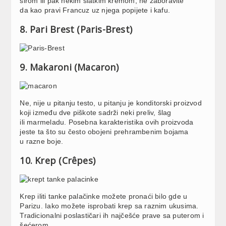
sirom ili pak nekim slatkim kremom, ne zaboravite
da kao pravi Francuz uz njega popijete i kafu.
8. Pari Brest (Paris-Brest)
9. Makaroni (Macaron)
Ne, nije u pitanju testo, u pitanju je konditorski proizvod
koji između dve piškote sadrži neki preliv, šlag
ili marmeladu. Posebna karakteristika ovih proizvoda
jeste ta što su često obojeni prehrambenim bojama
u razne boje.
10. Krep (Crêpes)
Krep iliti tanke palačinke možete pronaći bilo gde u
Parizu. Iako možete isprobati krep sa raznim ukusima.
Tradicionalni poslastičari ih najčešće prave sa puterom i
šećerom.