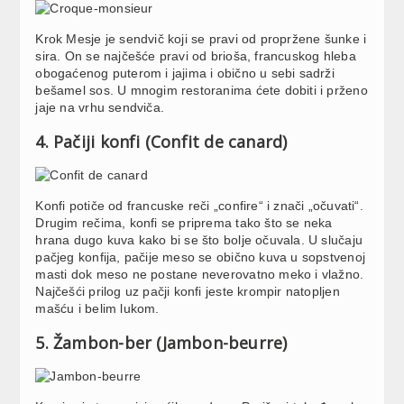
Krok Mesje je sendvič koji se pravi od propržene šunke i
sira. On se najčešće pravi od brioša, francuskog hleba
obogaćenog puterom i jajima i obično u sebi sadrži
bešamel sos. U mnogim restoranima ćete dobiti i prženo
jaje na vrhu sendviča.
4. Pačiji konfi (Confit de canard)
Konfi potiče od francuske reči „confire“ i znači „očuvati“.
Drugim rečima, konfi se priprema tako što se neka
hrana dugo kuva kako bi se što bolje očuvala. U slučaju
pačjeg konfija, pačije meso se obično kuva u sopstvenoj
masti dok meso ne postane neverovatno meko i vlažno.
Najčešći prilog uz pačji konfi jeste krompir natopljen
mašću i belim lukom.
5. Žambon-ber (Jambon-beurre)