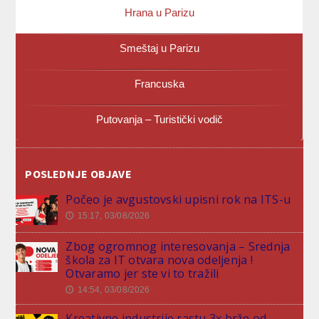
Hrana u Parizu
Smeštaj u Parizu
Francuska
Putovanja – Turistički vodič
POSLEDNJE OBJAVE
Počeo je avgustovski upisni rok na ITS-u
15:17, 03/08/2026
🕔
Zbog ogromnog interesovanja – Srednja
škola za IT otvara nova odeljenja !
Otvaramo jer ste vi to tražili
14:54, 03/08/2026
🕔
Kreativne industrije rastu 3x brže od