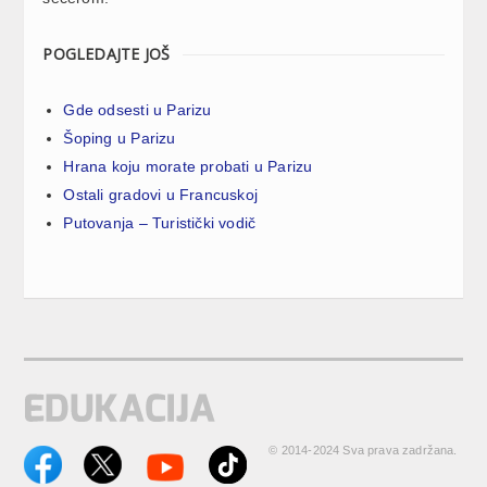
POGLEDAJTE JOŠ
Gde odsesti u Parizu
Šoping u Parizu
Hrana koju morate probati u Parizu
Ostali gradovi u Francuskoj
Putovanja – Turistički vodič
© 2014-2024 Sva prava zadržana.