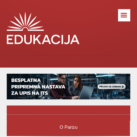
☰
O Parizu