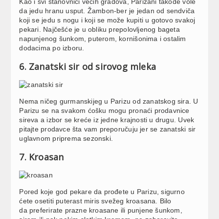
Kao i svi stanovnici većih gradova, Parižani takođe vole
da jedu hranu usput. Žambon-ber je jedan od sendviča
koji se jedu s nogu i koji se može kupiti u gotovo svakoj
pekari. Najčešće je u obliku prepolovljenog bageta
napunjenog šunkom, puterom, kornišonima i ostalim
dodacima po izboru.
6. Zanatski sir od sirovog mleka
Nema ničeg gurmanskijeg u Parizu od zanatskog sira. U
Parizu se na svakom ćošku mogu pronaći prodavnice
sireva a izbor se kreće iz jedne krajnosti u drugu. Uvek
pitajte prodavce šta vam preporučuju jer se zanatski sir
uglavnom priprema sezonski.
7. Kroasan
Pored koje god pekare da prođete u Parizu, sigurno
ćete osetiti puterast miris svežeg kroasana. Bilo
da preferirate prazne kroasane ili punjene šunkom,