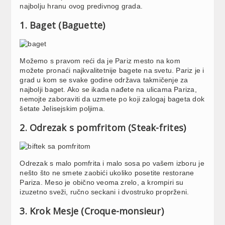
najbolju hranu ovog predivnog grada.
1. Baget (Baguette)
Možemo s pravom reći da je Pariz mesto na kom
možete pronaći najkvalitetnije bagete na svetu. Pariz je i
grad u kom se svake godine održava takmičenje za
najbolji baget. Ako se ikada nađete na ulicama Pariza,
nemojte zaboraviti da uzmete po koji zalogaj bageta dok
šetate Jelisejskim poljima.
2. Odrezak s pomfritom (Steak-frites)
Odrezak s malo pomfrita i malo sosa po vašem izboru je
nešto što ne smete zaobići ukoliko posetite restorane
Pariza. Meso je obično veoma zrelo, a krompiri su
izuzetno sveži, ručno seckani i dvostruko proprženi.
3. Krok Mesje (Croque-monsieur)