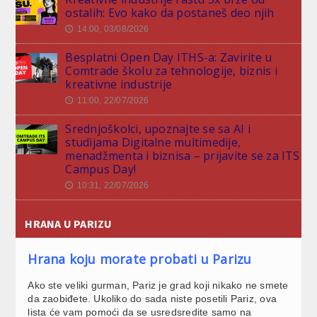
ostalih: Evo kako da postaneš deo njih
14:00, 03/08/2026
🕔
Besplatni Open Day ITHS-a: Zavirite u
Comtrade školu za tehnologije, biznis i
kreativne industrije
11:00, 22/07/2026
🕔
Srednjoškolci, upoznajte se sa AI i
studijama Digitalne multimedije,
menadžmenta i biznisa – prijavite se za ITS
Campus Day!
10:31, 22/07/2026
🕔
HRANA U PARIZU
Hrana koju morate probati u Parizu
Ako ste veliki gurman, Pariz je grad koji nikako ne smete
da zaobiđete. Ukoliko do sada niste posetili Pariz, ova
lista će vam pomoći da se usredsredite samo na