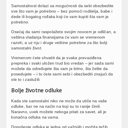
Samostalnost dolazi sa mogućnosti da sebi obezbedite
sve što vam je potrebno – bez pomoći roditelja, babe i
dede ili bogatog rođaka koji će vam kupiti šta vam je
potrebno.
Osećaj da sami raspolažete svojim novcem je odličan, a
veština vladanja finansijama će vam se vremenom
razviti, a uz nju i druge veštine potrebne za što bolji
samostalni život.
Vremenom ćete shvatiti da je svaka prevaziđena
prepreka i svaki uložen trud bio vredan – jer sada sami
možete da određujete šta vam je bitno, šta želite da
posedujete – i to ćete sami sebi i obezbediti znajući da
ste to i zaslužili.
Bolje životne odluke
Kada ste samostalni niko ne može da utiče na vaše
odluke, bar ne na način na koji su to ranije činili.
Naravno, uvek možete nekoga pitati za savet, ali je
konačna odluka na vama.
Donošenje odluka je jedna od važnijih i možda težih