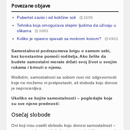
Povezane objave
Pubertet zavisi i od količine soli
22/05
Tehnika koja omogućava slepim ljudima da uživaju u
slikama
30/03
Koliko je opasno spavati sa mokrom kosom?
09/12
Samostalnost podrazumeva brigu o samom sebi,
bez konstantne pomoći roditelja. Ako želite da
budete samostalni morate držati svoj život u svojim
rukama i brinuti o njemu.
Međutim, samostalnost sa sobom nosi niz odgovornosti
koje ne možemo ni pretpostaviti, ali sloboda koju donosi
je neprocenljiva.
Ukoliko se bojite samostalnosti – pogledajte koje
su sve njene prednosti:
Osećaj slobode
Oni koji nisu osetili slobodu koju donosi samostalnost –