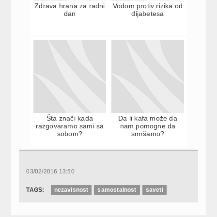
Zdrava hrana za radni
Vodom protiv rizika od
dan
dijabetesa
Šta znači kada
Da li kafa može da
razgovaramo sami sa
nam pomogne da
sobom?
smršamo?
03/02/2016 13:50
TAGS:
nezavisnost
samostalnost
saveti