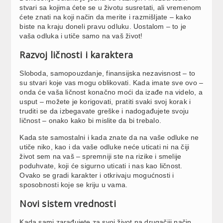
stvari sa kojima ćete se u životu susretati, ali vremenom
ćete znati na koji način da merite i razmišljate – kako
biste na kraju doneli pravu odluku. Uostalom – to je
vaša odluka i utiče samo na vaš život!
Razvoj ličnosti i karaktera
Sloboda, samopouzdanje, finansijska nezavisnost – to
su stvari koje vas mogu oblikovati. Kada imate sve ovo –
onda će vaša ličnost konačno moći da izađe na videlo, a
usput – možete je korigovati, pratiti svaki svoj korak i
truditi se da izbegavate greške i nadogađujete svoju
ličnost – onako kako bi mislite da bi trebalo.
Kada ste samostalni i kada znate da na vaše odluke ne
utiče niko, kao i da vaše odluke neće uticati ni na čiji
život sem na vaš – spremniji ste na rizike i smelije
poduhvate, koji će sigurno uticati i nas kao ličnost.
Ovako se gradi karakter i otkrivaju mogućnosti i
sposobnosti koje se kriju u vama.
Novi sistem vrednosti
Kada sami zarađujete za svoj život na drugačiji način