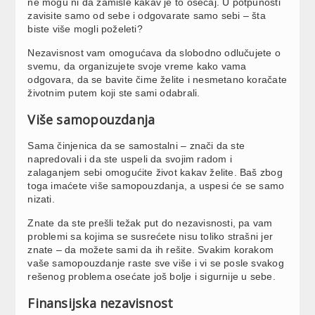
ne mogu ni da zamisle kakav je to osećaj. U potpunosti
zavisite samo od sebe i odgovarate samo sebi – šta
biste više mogli poželeti?
Nezavisnost vam omogućava da slobodno odlučujete o
svemu, da organizujete svoje vreme kako vama
odgovara, da se bavite čime želite i nesmetano koračate
životnim putem koji ste sami odabrali.
Više samopouzdanja
Sama činjenica da se samostalni – znači da ste
napredovali i da ste uspeli da svojim radom i
zalaganjem sebi omogućite život kakav želite. Baš zbog
toga imaćete više samopouzdanja, a uspesi će se samo
nizati.
Znate da ste prešli težak put do nezavisnosti, pa vam
problemi sa kojima se susrećete nisu toliko strašni jer
znate – da možete sami da ih rešite. Svakim korakom
vaše samopouzdanje raste sve više i vi se posle svakog
rešenog problema osećate još bolje i sigurnije u sebe.
Finansijska nezavisnost