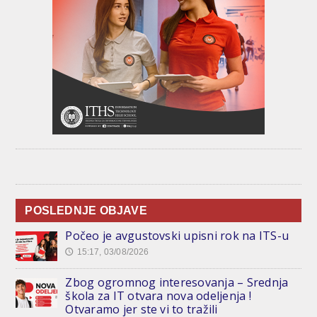
POSLEDNJE OBJAVE
Počeo je avgustovski upisni rok na ITS-u
15:17, 03/08/2026
🕔
Zbog ogromnog interesovanja – Srednja
škola za IT otvara nova odeljenja !
Otvaramo jer ste vi to tražili