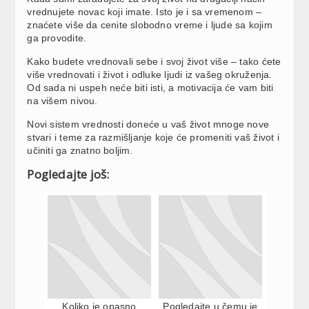
vrednujete novac koji imate. Isto je i sa vremenom –
znaćete više da cenite slobodno vreme i ljude sa kojim
ga provodite.
Kako budete vrednovali sebe i svoj život više – tako ćete
više vrednovati i život i odluke ljudi iz vašeg okruženja.
Od sada ni uspeh neće biti isti, a motivacija će vam biti
na višem nivou.
Novi sistem vrednosti doneće u vaš život mnoge nove
stvari i teme za razmišljanje koje će promeniti vaš život i
učiniti ga znatno boljim.
Pogledajte još:
Koliko je opasno
Pogledajte u čemu je