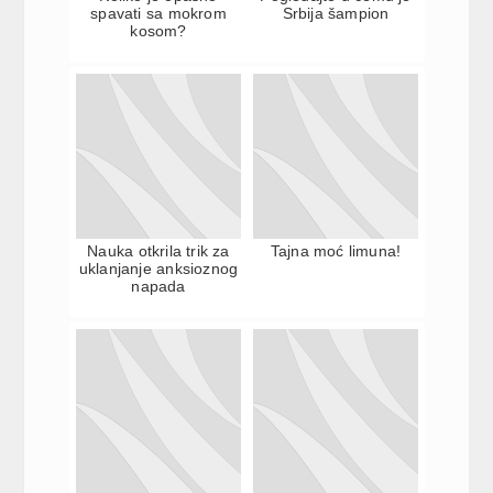
spavati sa mokrom
Srbija šampion
kosom?
Nauka otkrila trik za
Tajna moć limuna!
uklanjanje anksioznog
napada