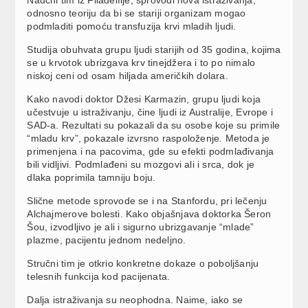
odnosno teoriju da bi se stariji organizam mogao
podmladiti pomoću transfuzija krvi mladih ljudi.
Studija obuhvata grupu ljudi starijih od 35 godina, kojima
se u krvotok ubrizgava krv tinejdžera i to po nimalo
niskoj ceni od osam hiljada američkih dolara.
Kako navodi doktor Džesi Karmazin, grupu ljudi koja
učestvuje u istraživanju, čine ljudi iz Australije, Evrope i
SAD-a. Rezultati su pokazali da su osobe koje su primile
“mladu krv”, pokazale izvrsno raspoloženje. Metoda je
primenjena i na pacovima, gde su efekti podmlađivanja
bili vidljivi. Podmlađeni su mozgovi ali i srca, dok je
dlaka poprimila tamniju boju.
Slične metode sprovode se i na Stanfordu, pri lečenju
Alchajmerove bolesti. Kako objašnjava doktorka Šeron
Šou, izvodljivo je ali i sigurno ubrizgavanje “mlade”
plazme, pacijentu jednom nedeljno.
Stručni tim je otkrio konkretne dokaze o poboljšanju
telesnih funkcija kod pacijenata.
Dalja istraživanja su neophodna. Naime, iako se