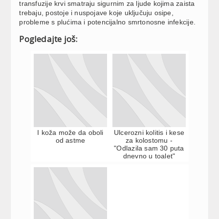
transfuzije krvi smatraju sigurnim za ljude kojima zaista
trebaju, postoje i nuspojave koje uključuju osipe,
probleme s plućima i potencijalno smrtonosne infekcije.
Pogledajte još:
I koža može da oboli
Ulcerozni kolitis i kese
od astme
za kolostomu -
"Odlazila sam 30 puta
dnevno u toalet"