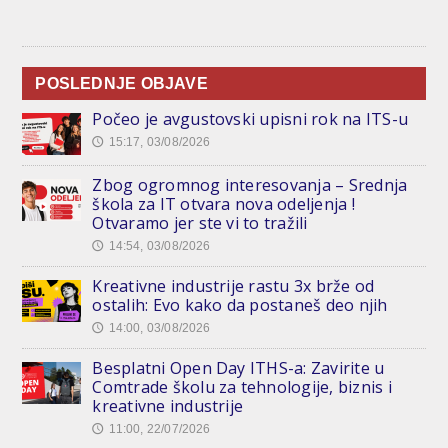
POSLEDNJE OBJAVE
Počeo je avgustovski upisni rok na ITS-u
15:17, 03/08/2026
🕔
Zbog ogromnog interesovanja – Srednja
škola za IT otvara nova odeljenja !
Otvaramo jer ste vi to tražili
14:54, 03/08/2026
🕔
Kreativne industrije rastu 3x brže od
ostalih: Evo kako da postaneš deo njih
14:00, 03/08/2026
🕔
Besplatni Open Day ITHS-a: Zavirite u
Comtrade školu za tehnologije, biznis i
kreativne industrije
11:00, 22/07/2026
🕔