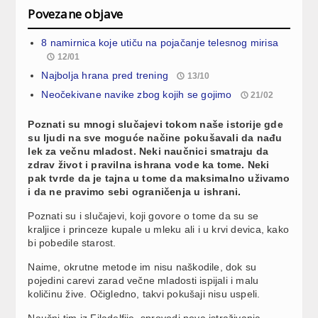
Povezane objave
8 namirnica koje utiču na pojačanje telesnog mirisa
12/01
Najbolja hrana pred trening
13/10
Neočekivane navike zbog kojih se gojimo
21/02
Poznati su mnogi slučajevi tokom naše istorije gde
su ljudi na sve moguće načine pokušavali da nađu
lek za večnu mladost. Neki naučnici smatraju da
zdrav život i pravilna ishrana vode ka tome. Neki
pak tvrde da je tajna u tome da maksimalno uživamo
i da ne pravimo sebi ograničenja u ishrani.
Poznati su i slučajevi, koji govore o tome da su se
kraljice i princeze kupale u mleku ali i u krvi devica, kako
bi pobedile starost.
Naime, okrutne metode im nisu naškodile, dok su
pojedini carevi zarad večne mladosti ispijali i malu
količinu žive. Očigledno, takvi pokušaji nisu uspeli.
Naučni tim iz Filadelfije, sprovodi nova istraživanja,