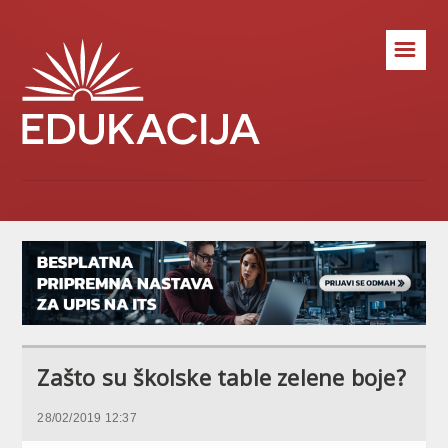
☰
Zašto su školske table zelene boje?
28/02/2019 12:37