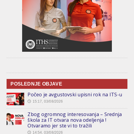
POSLEDNJE OBJAVE
Počeo je avgustovski upisni rok na ITS-u
15:17, 03/08/2026
🕔
Zbog ogromnog interesovanja – Srednja
škola za IT otvara nova odeljenja !
Otvaramo jer ste vi to tražili
14:54, 03/08/2026
🕔