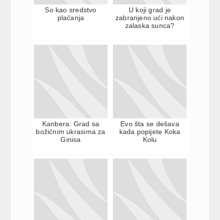
So kao sredstvo
U koji grad je
plaćanja
zabranjeno ući nakon
zalaska sunca?
Kanbera: Grad sa
Evo šta se dešava
božićnim ukrasima za
kada popijete Koka
Ginisa
Kolu