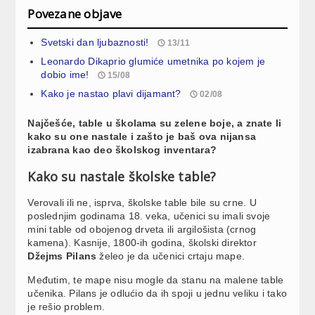
Povezane objave
Svetski dan ljubaznosti!
13/11
Leonardo Dikaprio glumiće umetnika po kojem je
dobio ime!
15/08
Kako je nastao plavi dijamant?
02/08
Najčešće, table u školama su zelene boje, a znate li
kako su one nastale i zašto je baš ova nijansa
izabrana kao deo školskog inventara?
Kako su nastale školske table?
Verovali ili ne, isprva, školske table bile su crne. U
poslednjim godinama 18. veka, učenici su imali svoje
mini table od obojenog drveta ili argilošista (crnog
kamena). Kasnije, 1800-ih godina, školski direktor
Džejms Pilans
želeo je da učenici crtaju mape.
Međutim, te mape nisu mogle da stanu na malene table
učenika. Pilans je odlućio da ih spoji u jednu veliku i tako
je rešio problem.