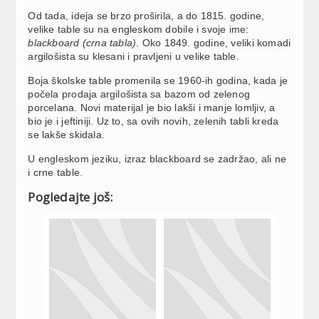
Od tada, ideja se brzo proširila, a do 1815. godine,
velike table su na engleskom dobile i svoje ime:
blackboard (crna tabla)
. Oko 1849. godine, veliki komadi
argilošista su klesani i pravljeni u velike table.
Boja školske table promenila se 1960-ih godina, kada je
počela prodaja argilošista sa bazom od zelenog
porcelana. Novi materijal je bio lakši i manje lomljiv, a
bio je i jeftiniji. Uz to, sa ovih novih, zelenih tabli kreda
se lakše skidala.
U engleskom jeziku, izraz blackboard se zadržao, ali ne
i crne table.
Pogledajte još: