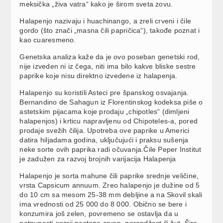
meksička „živa vatra“ kako je širom sveta zovu.
Halapenjo nazivaju i huachinango, a zreli crveni i čile
gordo (što znači „masna čili papričica“), takođe poznat i
kao cuaresmeno.
Genetska analiza kaže da je ovo poseban genetski rod,
nije izveden ni iz čega, niti ima bilo kakve bliske sestre
paprike koje nisu direktno izvedene iz halapenja.
Halapenjo su koristili Asteci pre španskog osvajanja.
Bernandino de Sahagun iz Florentinskog kodeksa piše o
astetskim pijacama koje prodaju „chipotles“ (dimljeni
halapenjos) i krticu napravljenu od Chipoteles-a, pored
prodaje svežih čilija. Upotreba ove paprike u Americi
datira hiljadama godina, uključujući i praksu sušenja
neke sorte ovih paprika radi očuvanja.Čile Peper Institut
je zadužen za razvoj brojnih varijacija Halapenja
Halapenjo je sorta mahune čili paprike srednje veličine,
vrsta Capsicum annuum. Zreo halapenjo je dužine od 5
do 10 cm sa mesom 25-38 mm debljine a na Skovil skali
ima vrednosti od 25 000 do 8 000. Obično se bere i
konzumira još zelen, povremeno se ostavlja da u
potpunosti sazrii postane crven, narandžast ili žut. Šira