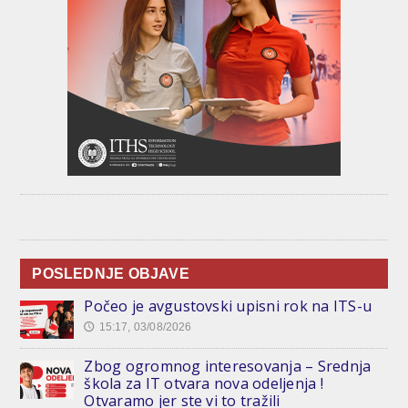
POSLEDNJE OBJAVE
Počeo je avgustovski upisni rok na ITS-u
15:17, 03/08/2026
🕔
Zbog ogromnog interesovanja – Srednja
škola za IT otvara nova odeljenja !
Otvaramo jer ste vi to tražili