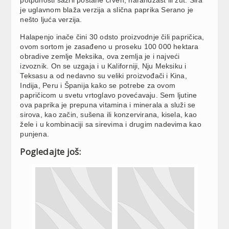
je uglavnom blaža verzija a slična paprika Serano je
nešto ljuća verzija.
Halapenjo inače čini 30 odsto proizvodnje čili papričica,
ovom sortom je zasađeno u proseku 100 000 hektara
obradive zemlje Meksika, ova zemlja je i najveći
izvoznik. On se uzgaja i u Kaliforniji, Nju Meksiku i
Teksasu a od nedavno su veliki proizvođači i Kina,
Indija, Peru i Španija kako se potrebe za ovom
papričicom u svetu vrtoglavo povećavaju. Sem ljutine
ova paprika je prepuna vitamina i minerala a služi se
sirova, kao začin, sušena ili konzervirana, kisela, kao
žele i u kombinaciji sa sirevima i drugim nadevima kao
punjena.
Pogledajte još: