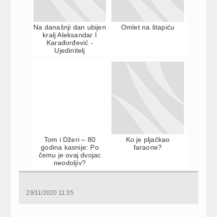
Na današnji dan ubijen
Omlet na štapiću
kralj Aleksandar I
Karađorđević -
Ujedinitelj
Tom i Džeri – 80
Ko je pljačkao
godina kasnije: Po
faraone?
čemu je ovaj dvojac
neodoljiv?
29/11/2020 11:35