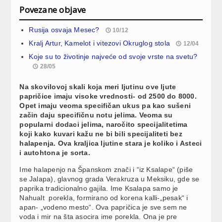
Povezane objave
Rusija osvaja Mesec?
10/12
Kralj Artur, Kamelot i vitezovi Okruglog stola
12/04
Koje su to životinje najveće od svoje vrste na svetu?
28/05
Na skovilovoj skali koja meri ljutinu ove ljute
papričice imaju visoke vrednosti- od 2500 do 8000.
Opet imaju veoma specifičan ukus pa kao sušeni
začin daju specifičnu notu jelima. Veoma su
popularni dodaci jelima, naročito specijalitetima
koji kako kuvari kažu ne bi bili specijaliteti bez
halapenja. Ova kraljica ljutine stara je koliko i Asteci
i autohtona je sorta.
Ime halapenjo na Španskom znači i “iz Ksalape“ (piše
se Jalapa), glavnog grada Verakruza u Meksiku, gde se
paprika tradicionalno gajila. Ime Ksalapa samo je
Nahualt porekla, formirano od korena kalli-„pesak“ i
apan- „vodeno mesto“. Ova papričica je sve sem ne
voda i mir na šta asocira ime porekla. Ona je pre