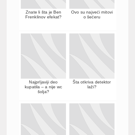
Znate li šta je Ben
Ovo su najveći mitovi
Frenklinov efekat?
o šećeru
Najprljaviji deo
Šta otkriva detektor
kupatila – a nije wc
laži?
šolja?