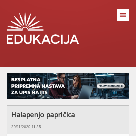
☰
Halapenjo papričica
29/11/2020 11:35