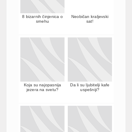
8 bizarnih činjenica o
Neobičan kraljevski
smehu
sat!
Koja su najopasnija
Da li su ljubitelji kafe
jezera na svetu?
uspešniji?