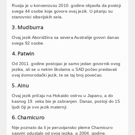
Rusija je u konsenzusu 2010. godine objavila da postoji
svega 44 osobe koje govore ovaj jezik. U pitanju su
stanovnici siberijskih sela.
3. Mudburra
Ovaj jezik Aboridžina sa severa Australije govori danas
svega 92 osobe.
4. Patwin
Od 2011. godine postojao je samo jedan govornik ovog
jezika, ali se u nekim školama u SAD počeo predavati
ovaj domorodački jezik, te se taj broj povećao.
5. Ainu
Ovaj jezik pričaju na Hokaido ostrvu u Japanu, a do
kasnog 19. veka bio je zabranjen. Danas, postoji do 15
ljudi čiji je ovo jezik maternji.
6. Chamicuro
Nije poznato da li je peruvijansko pleme Chamicuro
sasvim odustalo od svog jezika, a 2004. godine,