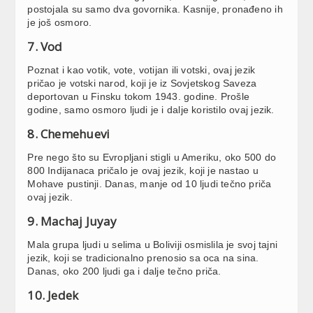
postojala su samo dva govornika. Kasnije, pronađeno ih
je još osmoro.
7. Vod
Poznat i kao votik, vote, votijan ili votski, ovaj jezik
pričao je votski narod, koji je iz Sovjetskog Saveza
deportovan u Finsku tokom 1943. godine. Prošle
godine, samo osmoro ljudi je i dalje koristilo ovaj jezik.
8. Chemehuevi
Pre nego što su Evropljani stigli u Ameriku, oko 500 do
800 Indijanaca pričalo je ovaj jezik, koji je nastao u
Mohave pustinji. Danas, manje od 10 ljudi tečno priča
ovaj jezik.
9. Machaj Juyay
Mala grupa ljudi u selima u Boliviji osmislila je svoj tajni
jezik, koji se tradicionalno prenosio sa oca na sina.
Danas, oko 200 ljudi ga i dalje tečno priča.
10. Jedek