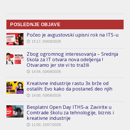
POSLEDNJE OBJAVE
Počeo je avgustovski upisni rok na ITS-u
15:17, 03/08/2026
🕔
Zbog ogromnog interesovanja – Srednja
škola za IT otvara nova odeljenja !
Otvaramo jer ste vi to tražili
14:54, 03/08/2026
🕔
Kreativne industrije rastu 3x brže od
ostalih: Evo kako da postaneš deo njih
14:00, 03/08/2026
🕔
Besplatni Open Day ITHS-a: Zavirite u
Comtrade školu za tehnologije, biznis i
kreativne industrije
11:00, 22/07/2026
🕔