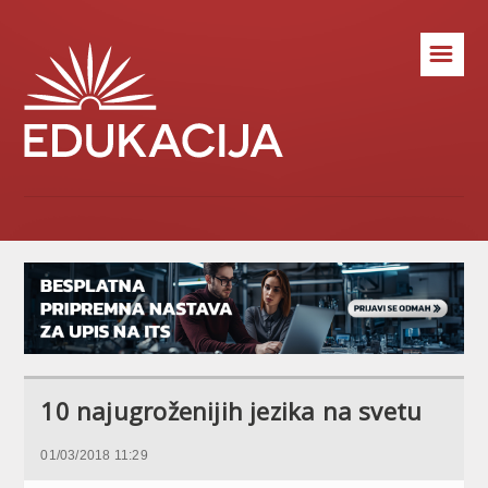
☰
10 najugroženijih jezika na svetu
01/03/2018 11:29