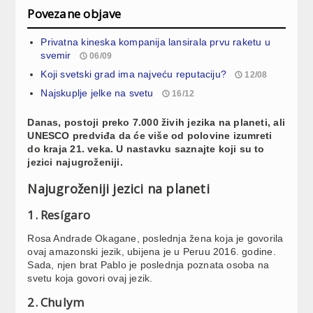
Povezane objave
Privatna kineska kompanija lansirala prvu raketu u
svemir
06/09
Koji svetski grad ima najveću reputaciju?
12/08
Najskuplje jelke na svetu
16/12
Danas, postoji preko 7.000 živih jezika na planeti, ali
UNESCO predviđa da će više od polovine izumreti
do kraja 21. veka. U nastavku saznajte koji su to
jezici najugroženiji.
Najugroženiji jezici na planeti
1. Resígaro
Rosa Andrade Okagane, poslednja žena koja je govorila
ovaj amazonski jezik, ubijena je u Peruu 2016. godine.
Sada, njen brat Pablo je poslednja poznata osoba na
svetu koja govori ovaj jezik.
2. Chulym