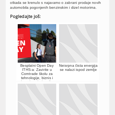
otkada se krenulo s najavamo o zabrani prodaje novih
automobila pogonjenih benzinskim i dizel motorima.
Pogledajte još:
Besplatni Open Day
Neisrpna čista energija
ITHS-a: Zavirite u
se nalazi ispod zemlje
Comtrade školu za
tehnologije, biznis i
kreativne industrije