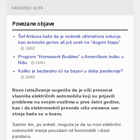
04/03/2022 10:39
Povezane objave
Šef Airbusa kaže da je vodonik ultimativna solucija
kao avionsko gorivo ali još uvek na “dugom štapu”
18/02
Program “Homework Buddies” u Američkom kutku u
Nišu
22/01
Koliko je bezbedno ići na bazen u doba pandemije?
29/05
Novo istraživanje sugeriše da je viši procenat
vlasnika električnih automobila koji su prijavili
probleme na svojim vozilima u prve četiri godine,
kao i da elektromobili provode više vremena van
stroja kada su u kvaru.
Samim tim, po anketi, moguće je da su novi električni
automobili manje pouzdani od benzinskih i dizel
pandana.