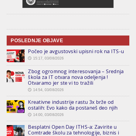
POSLEDNJE OBJAVE
Počeo je avgustovski upisni rok na ITS-u
15:17, 03/08/2026
🕔
Zbog ogromnog interesovanja – Srednja
škola za IT otvara nova odeljenja !
Otvaramo jer ste vi to tražili
14:54, 03/08/2026
🕔
Kreativne industrije rastu 3x brže od
ostalih: Evo kako da postaneš deo njih
14:00, 03/08/2026
🕔
Besplatni Open Day ITHS-a: Zavirite u
Comtrade školu za tehnologije, biznis i