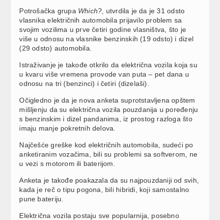
Potrošačka grupa
Which?
, utvrdila je da je 31 odsto
vlasnika električnih automobila prijavilo problem sa
svojim vozilima u prve četiri godine vlasništva, što je
više u odnosu na vlasnike benzinskih (19 odsto) i dizel
(29 odsto) automobila.
Istraživanje je takođe otkrilo da električna vozila koja su
u kvaru više vremena provode van puta – pet dana u
odnosu na tri (benzinci) i četiri (dizelaši).
Očigledno je da je nova anketa suprotstavljena opštem
mišljenju da su električna vozila pouzdanija u poređenju
s benzinskim i dizel pandanima, iz prostog razloga što
imaju manje pokretnih delova.
Najčešće greške kod električnih automobila, sudeći po
anketiranim vozačima, bili su problemi sa softverom, ne
u vezi s motorom ili baterijom.
Anketa je takođe poakazala da su najpouzdaniji od svih,
kada je reč o tipu pogona, bili hibridi, koji samostalno
pune bateriju.
Električna vozila postaju sve popularnija, posebno