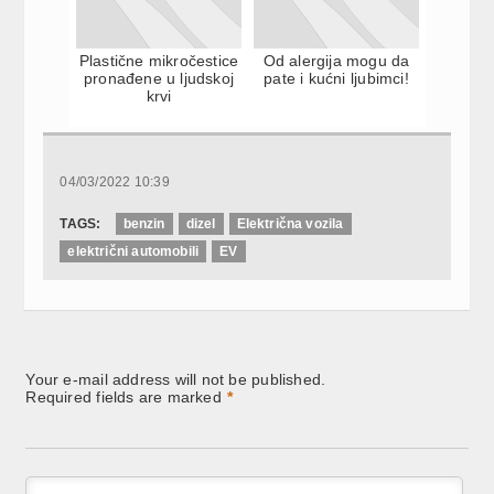
Plastične mikročestice
Od alergija mogu da
pronađene u ljudskoj
pate i kućni ljubimci!
krvi
04/03/2022 10:39
TAGS:
benzin
dizel
Električna vozila
električni automobili
EV
Your e-mail address will not be published.
Required fields are marked
*