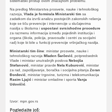
sistematski pristup ovom značajnom problemu.
Na predlog Ministarstva prosvete, nauke i tehnološkog
razvoja,
Vlada je formirala Ministarski tim
sa
zadatkom da izvrši analizu postojećih zakonskih rešenja
koje se tiču prevencije i intervencije u slučajevima
nasilja u školama i
uspostavi svrsishodne procedure
za razmenu informacija između pojedinih institucija i
organa (škola, policija, pravosuđe i centri za socijalni
rad) koje bi bile u funkciji prevencije vršnjačkog nasilja.
Ministarski tim čine
: ministar prosvete, nauke i
tehnološkog razvoja
Mladen Šarčević
, potpredsednik
Vlade i ministar unutrašnjih poslova
Nebojša
Stefanović
, ministar pravde
Nela Kuburović
, ministar
za rad, zapošljavanje, boračka i socijalna pitanja
Zoran
Đorđević
, ministar trgovine, turizma i telekomunikacija
Rasim Ljajić
i ministar omladine i sporta
Vanja
Udovičić
.
Izvor: mpn.gov.rs
Pogledajte još: