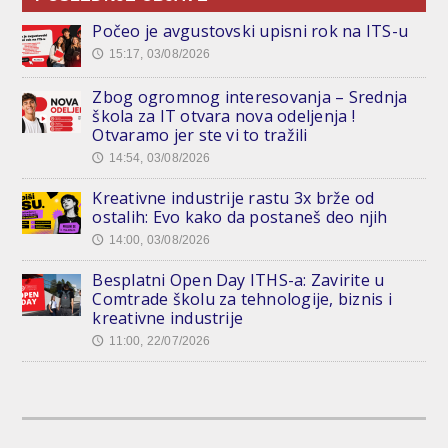
Počeo je avgustovski upisni rok na ITS-u
15:17, 03/08/2026
🕔
Zbog ogromnog interesovanja – Srednja
škola za IT otvara nova odeljenja !
Otvaramo jer ste vi to tražili
14:54, 03/08/2026
🕔
Kreativne industrije rastu 3x brže od
ostalih: Evo kako da postaneš deo njih
14:00, 03/08/2026
🕔
Besplatni Open Day ITHS-a: Zavirite u
Comtrade školu za tehnologije, biznis i
kreativne industrije
11:00, 22/07/2026
🕔