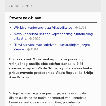
24/11/2017 09:07
Povezane objave
WikiLive konferencija za Vikipedijance
01/04
Nova koncertna sezona Vojvođanskog simfonijskog
orkestra
20/10
“Novi skriveni svet” otkriven u unutrašnjem jezgru
Zemlje
31/10
Prvi sastanak Ministarskog tima za prevenciju
vršnjačkog nasilja biće održan danas, u 9.45
časova, u zgradi Vlade Srbije, a početku sastanka
prisustvovaće predsednica Vlade Republike Srbije
Ana Brnabić.
Vršnjačko nasilje je sve prisutnije, a imajući u vidu
činjenicu da se ne može posmatrati van konteksta u
kome se javlja, porodice i društva, potreban je