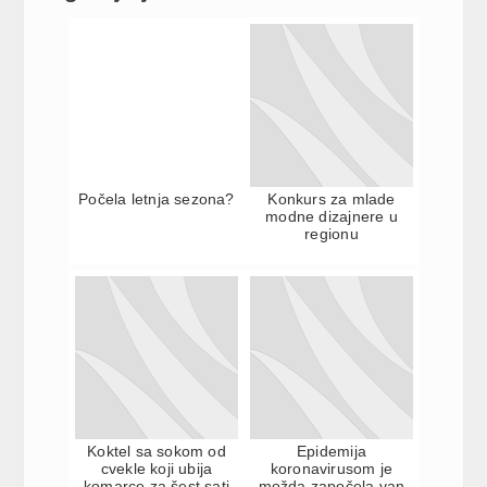
Počela letnja sezona?
Konkurs za mlade
modne dizajnere u
regionu
Koktel sa sokom od
Epidemija
cvekle koji ubija
koronavirusom je
komarce za šest sati
možda započela van