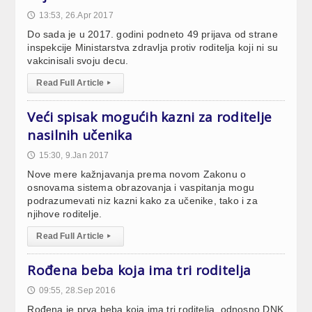
13:53, 26.Apr 2017
🕔
Do sada je u 2017. godini podneto 49 prijava od strane
inspekcije Ministarstva zdravlja protiv roditelja koji ni su
vakcinisali svoju decu.
Read Full Article
▸
Veći spisak mogućih kazni za roditelje
nasilnih učenika
15:30, 9.Jan 2017
🕔
Nove mere kažnjavanja prema novom Zakonu o
osnovama sistema obrazovanja i vaspitanja mogu
podrazumevati niz kazni kako za učenike, tako i za
njihove roditelje.
Read Full Article
▸
Rođena beba koja ima tri roditelja
09:55, 28.Sep 2016
🕔
Rođena je prva beba koja ima tri roditelja, odnosno DNK