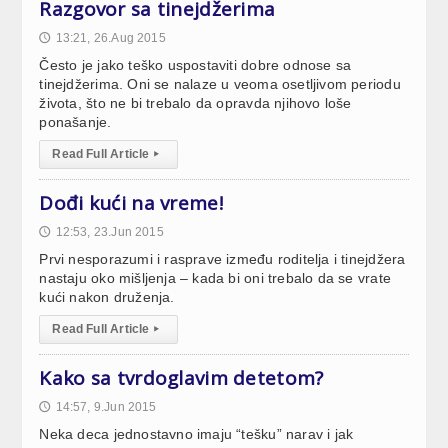
Razgovor sa tinejdžerima
13:21, 26.Aug 2015
🕔
Često je jako teško uspostaviti dobre odnose sa
tinejdžerima. Oni se nalaze u veoma osetljivom periodu
života, što ne bi trebalo da opravda njihovo loše
ponašanje.
Read Full Article
▸
Dođi kući na vreme!
12:53, 23.Jun 2015
🕔
Prvi nesporazumi i rasprave između roditelja i tinejdžera
nastaju oko mišljenja – kada bi oni trebalo da se vrate
kući nakon druženja.
Read Full Article
▸
Kako sa tvrdoglavim detetom?
14:57, 9.Jun 2015
🕔
Neka deca jednostavno imaju “tešku” narav i jak