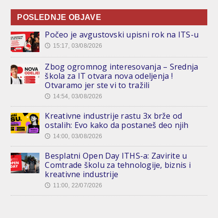
POSLEDNJE OBJAVE
Počeo je avgustovski upisni rok na ITS-u
15:17, 03/08/2026
🕔
Zbog ogromnog interesovanja – Srednja
škola za IT otvara nova odeljenja !
Otvaramo jer ste vi to tražili
14:54, 03/08/2026
🕔
Kreativne industrije rastu 3x brže od
ostalih: Evo kako da postaneš deo njih
14:00, 03/08/2026
🕔
Besplatni Open Day ITHS-a: Zavirite u
Comtrade školu za tehnologije, biznis i
kreativne industrije
11:00, 22/07/2026
🕔