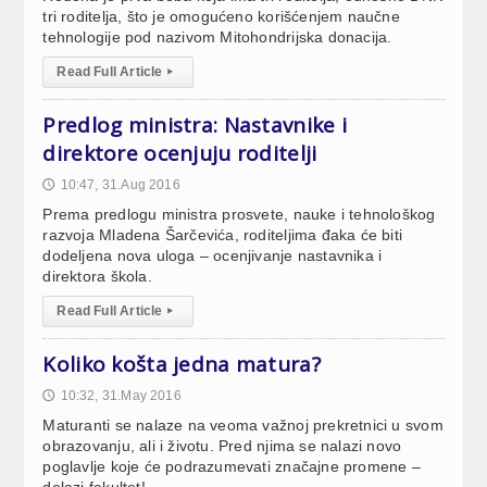
tri roditelja, što je omogućeno korišćenjem naučne
tehnologije pod nazivom Mitohondrijska donacija.
Read Full Article
▸
Predlog ministra: Nastavnike i
direktore ocenjuju roditelji
10:47, 31.Aug 2016
🕔
Prema predlogu ministra prosvete, nauke i tehnološkog
razvoja Mladena Šarčevića, roditeljima đaka će biti
dodeljena nova uloga – ocenjivanje nastavnika i
direktora škola.
Read Full Article
▸
Koliko košta jedna matura?
10:32, 31.May 2016
🕔
Maturanti se nalaze na veoma važnoj prekretnici u svom
obrazovanju, ali i životu. Pred njima se nalazi novo
poglavlje koje će podrazumevati značajne promene –
dolazi fakultet!