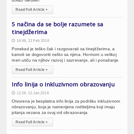
Read Full Article
▸
5 načina da se bolje razumete sa
tinejdžerima
16:48, 22.Feb 2016
🕔
Ponekad je teško čak i razgovarati sa tinejdžerima, a
kamoli se dogovoriti nešto sa njima. Hormoni u velikoj
meri utiču na njihov razvoj i sazrevanje, ali i ponašanje.
Read Full Article
▸
Info linija o inkluzivnom obrazovanju
12:26, 12.Jan 2016
🕔
Otvorena je besplatna info linija za podršku inkluzivnom
obrazovanju, koja je namenjena roditeljima koji imaju
pitanja vezana za ovaj vid obrazovanja.
Read Full Article
▸