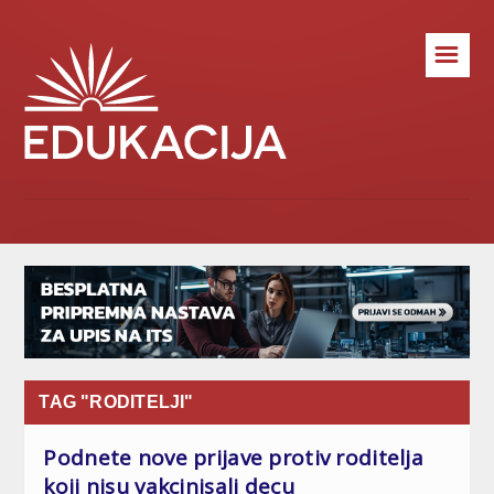
☰
TAG "RODITELJI"
Podnete nove prijave protiv roditelja
koji nisu vakcinisali decu