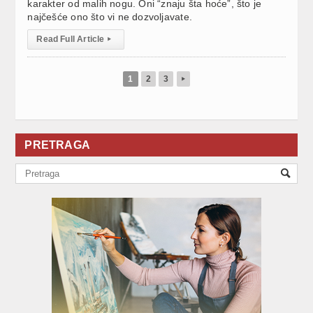
karakter od malih nogu. Oni “znaju šta hoće”, što je
najčešće ono što vi ne dozvoljavate.
Read Full Article
▸
1
2
3
▸
PRETRAGA