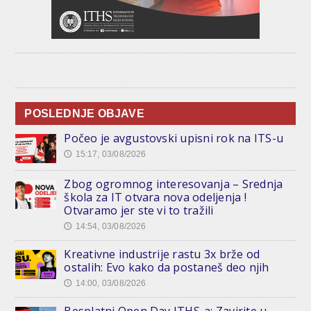
POSLEDNJE OBJAVE
Počeo je avgustovski upisni rok na ITS-u
15:17, 03/08/2026
🕔
Zbog ogromnog interesovanja – Srednja
škola za IT otvara nova odeljenja !
Otvaramo jer ste vi to tražili
14:54, 03/08/2026
🕔
Kreativne industrije rastu 3x brže od
ostalih: Evo kako da postaneš deo njih
14:00, 03/08/2026
🕔
Besplatni Open Day ITHS-a: Zavirite u