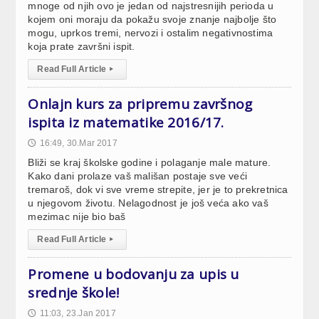
mnoge od njih ovo je jedan od najstresnijih perioda u
kojem oni moraju da pokažu svoje znanje najbolje što
mogu, uprkos tremi, nervozi i ostalim negativnostima
koja prate završni ispit.
Read Full Article
▸
Onlajn kurs za pripremu završnog
ispita iz matematike 2016/17.
16:49, 30.Mar 2017
🕔
Bliži se kraj školske godine i polaganje male mature.
Kako dani prolaze vaš mališan postaje sve veći
tremaroš, dok vi sve vreme strepite, jer je to prekretnica
u njegovom životu. Nelagodnost je još veća ako vaš
mezimac nije bio baš
Read Full Article
▸
Promene u bodovanju za upis u
srednje škole!
11:03, 23.Jan 2017
🕔