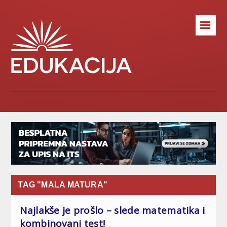
☰
TAG "MALA MATURA"
Najlakše je prošlo – slede matematika i
kombinovani test!