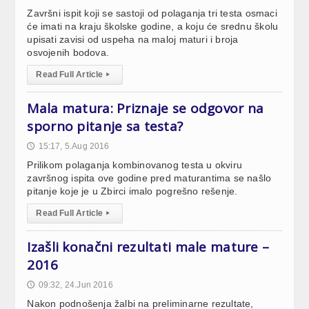
Završni ispit koji se sastoji od polaganja tri testa osmaci
će imati na kraju školske godine, a koju će srednu školu
upisati zavisi od uspeha na maloj maturi i broja
osvojenih bodova.
Read Full Article
▸
Mala matura: Priznaje se odgovor na
sporno pitanje sa testa?
15:17, 5.Aug 2016
🕔
Prilikom polaganja kombinovanog testa u okviru
završnog ispita ove godine pred maturantima se našlo
pitanje koje je u Zbirci imalo pogrešno rešenje.
Read Full Article
▸
Izašli konačni rezultati male mature –
2016
09:32, 24.Jun 2016
🕔
Nakon podnošenja žalbi na preliminarne rezultate,