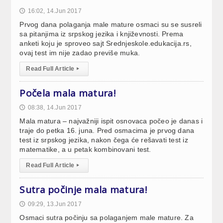
16:02, 14.Jun 2017
🕔
Prvog dana polaganja male mature osmaci su se susreli
sa pitanjima iz srpskog jezika i književnosti. Prema
anketi koju je sproveo sajt Srednjeskole.edukacija.rs,
ovaj test im nije zadao previše muka.
Read Full Article
▸
Počela mala matura!
08:38, 14.Jun 2017
🕔
Mala matura – najvažniji ispit osnovaca počeo je danas i
traje do petka 16. juna. Pred osmacima je prvog dana
test iz srpskog jezika, nakon čega će rešavati test iz
matematike, a u petak kombinovani test.
Read Full Article
▸
Sutra počinje mala matura!
09:29, 13.Jun 2017
🕔
Osmaci sutra počinju sa polaganjem male mature. Za