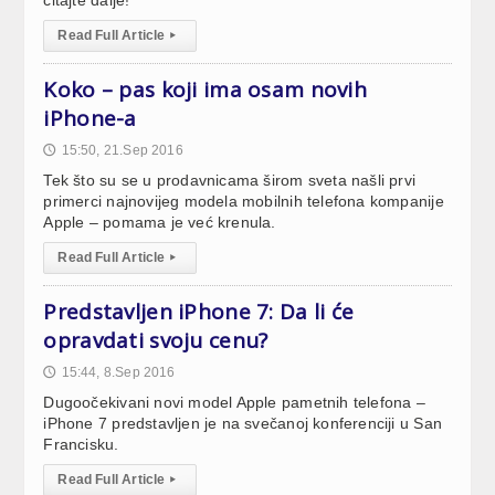
Read Full Article
▸
Koko – pas koji ima osam novih
iPhone-a
15:50, 21.Sep 2016
🕔
Tek što su se u prodavnicama širom sveta našli prvi
primerci najnovijeg modela mobilnih telefona kompanije
Apple – pomama je već krenula.
Read Full Article
▸
Predstavljen iPhone 7: Da li će
opravdati svoju cenu?
15:44, 8.Sep 2016
🕔
Dugoočekivani novi model Apple pametnih telefona –
iPhone 7 predstavljen je na svečanoj konferenciji u San
Francisku.
Read Full Article
▸