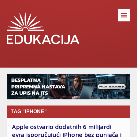
☰
TAG "IPHONE"
Apple ostvario dodatnih 6 milijardi
evra isporučujući iPhone bez punjača i