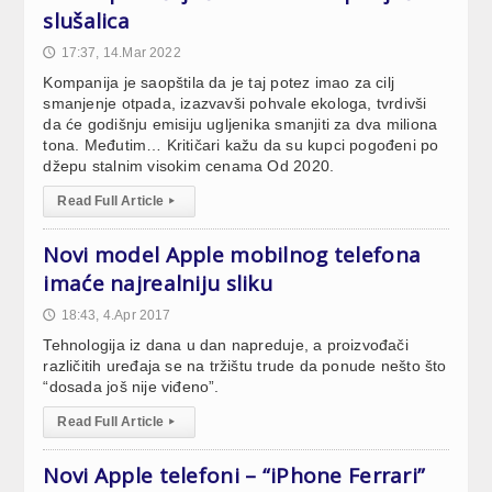
slušalica
17:37, 14.Mar 2022
🕔
Kompanija je saopštila da je taj potez imao za cilj
smanjenje otpada, izazvavši pohvale ekologa, tvrdivši
da će godišnju emisiju ugljenika smanjiti za dva miliona
tona. Međutim… Kritičari kažu da su kupci pogođeni po
džepu stalnim visokim cenama Od 2020.
Read Full Article
▸
Novi model Apple mobilnog telefona
imaće najrealniju sliku
18:43, 4.Apr 2017
🕔
Tehnologija iz dana u dan napreduje, a proizvođači
različitih uređaja se na tržištu trude da ponude nešto što
“dosada još nije viđeno”.
Read Full Article
▸
Novi Apple telefoni – “iPhone Ferrari”