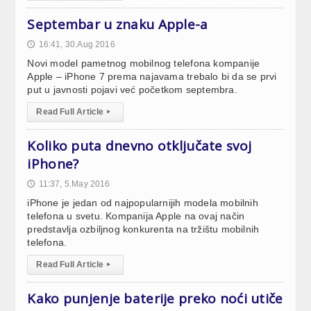
Septembar u znaku Apple-a
16:41, 30.Aug 2016
🕔
Novi model pametnog mobilnog telefona kompanije
Apple – iPhone 7 prema najavama trebalo bi da se prvi
put u javnosti pojavi već početkom septembra.
Read Full Article
▸
Koliko puta dnevno otključate svoj
iPhone?
11:37, 5.May 2016
🕔
iPhone je jedan od najpopularnijih modela mobilnih
telefona u svetu. Kompanija Apple na ovaj način
predstavlja ozbiljnog konkurenta na tržištu mobilnih
telefona.
Read Full Article
▸
Kako punjenje baterije preko noći utiče