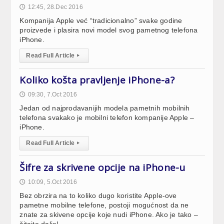
12:45, 28.Dec 2016
🕔
Kompanija Apple već “tradicionalno” svake godine
proizvede i plasira novi model svog pametnog telefona
iPhone.
Read Full Article
▸
Koliko košta pravljenje iPhone-a?
09:30, 7.Oct 2016
🕔
Jedan od najprodavanijih modela pametnih mobilnih
telefona svakako je mobilni telefon kompanije Apple –
iPhone.
Read Full Article
▸
Šifre za skrivene opcije na iPhone-u
10:09, 5.Oct 2016
🕔
Bez obrzira na to koliko dugo koristite Apple-ove
pametne mobilne telefone, postoji mogućnost da ne
znate za skivene opcije koje nudi iPhone. Ako je tako –
čitajte dalje!