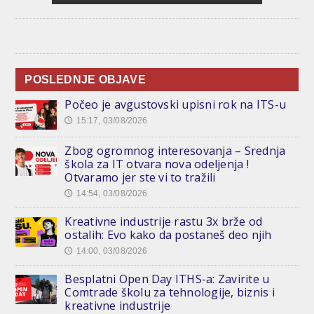
POSLEDNJE OBJAVE
Počeo je avgustovski upisni rok na ITS-u
15:17, 03/08/2026
🕔
Zbog ogromnog interesovanja – Srednja
škola za IT otvara nova odeljenja !
Otvaramo jer ste vi to tražili
14:54, 03/08/2026
🕔
Kreativne industrije rastu 3x brže od
ostalih: Evo kako da postaneš deo njih
14:00, 03/08/2026
🕔
Besplatni Open Day ITHS-a: Zavirite u
Comtrade školu za tehnologije, biznis i
kreativne industrije