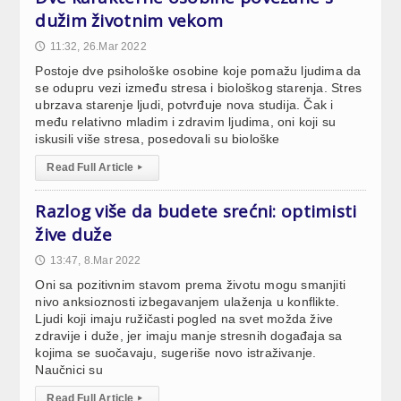
dužim životnim vekom
11:32, 26.Mar 2022
🕔
Postoje dve psihološke osobine koje pomažu ljudima da
se odupru vezi između stresa i biološkog starenja. Stres
ubrzava starenje ljudi, potvrđuje nova studija. Čak i
među relativno mladim i zdravim ljudima, oni koji su
iskusili više stresa, posedovali su biološke
Read Full Article
▸
Razlog više da budete srećni: optimisti
žive duže
13:47, 8.Mar 2022
🕔
Oni sa pozitivnim stavom prema životu mogu smanjiti
nivo anksioznosti izbegavanjem ulaženja u konflikte.
Ljudi koji imaju ružičasti pogled na svet možda žive
zdravije i duže, jer imaju manje stresnih događaja sa
kojima se suočavaju, sugeriše novo istraživanje.
Naučnici su
Read Full Article
▸