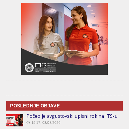
POSLEDNJE OBJAVE
Počeo je avgustovski upisni rok na ITS-u
15:17, 03/08/2026
🕔