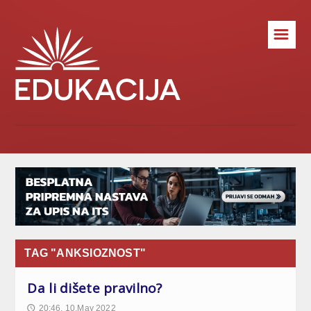
☰
TAG "ANKSIOZNOST"
Da li dišete pravilno?
20:46, 10.May 2022
🕔