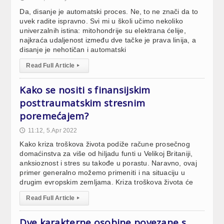
Da, disanje je automatski proces. Ne, to ne znači da to
uvek radite ispravno. Svi mi u školi učimo nekoliko
univerzalnih istina: mitohondrije su elektrana ćelije,
najkraća udaljenost između dve tačke je prava linija, a
disanje je nehotičan i automatski
Read Full Article
▸
Kako se nositi s finansijskim
posttraumatskim stresnim
poremećajem?
11:12, 5.Apr 2022
🕔
Kako kriza troškova života podiže račune prosečnog
domaćinstva za više od hiljadu funti u Velikoj Britaniji,
anksioznost i stres su takođe u porastu. Naravno, ovaj
primer generalno možemo primeniti i na situaciju u
drugim evropskim zemljama. Kriza troškova života će
Read Full Article
▸
Dve karakterne osobine povezane s