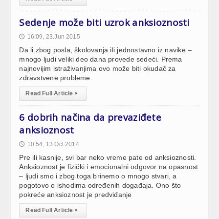
Sedenje može biti uzrok anksioznosti
16:09, 23.Jun 2015
🕔
Da li zbog posla, školovanja ili jednostavno iz navike –
mnogo ljudi veliki deo dana provede sedeći. Prema
najnovijim istraživanjima ovo može biti okudač za
zdravstvene probleme.
Read Full Article
▸
6 dobrih načina da prevaziđete
anksioznost
10:54, 13.Oct 2014
🕔
Pre ili kasnije, svi bar neko vreme pate od anksioznosti.
Anksioznost je fizički i emocionalni odgovor na opasnost
– ljudi smo i zbog toga brinemo o mnogo stvari, a
pogotovo o ishodima određenih događaja. Ono što
pokreće anksioznost je predviđanje
Read Full Article
▸