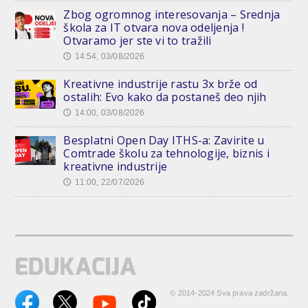
Zbog ogromnog interesovanja – Srednja
škola za IT otvara nova odeljenja !
Otvaramo jer ste vi to tražili
14:54, 03/08/2026
🕔
Kreativne industrije rastu 3x brže od
ostalih: Evo kako da postaneš deo njih
14:00, 03/08/2026
🕔
Besplatni Open Day ITHS-a: Zavirite u
Comtrade školu za tehnologije, biznis i
kreativne industrije
11:00, 22/07/2026
🕔
© 2014-2024 Sva prava zadržana.