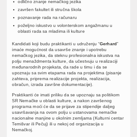
odlično znanje nemačkog jezika
završen fakultet ili stručna škola
poznavanje rada na računaru
poželjno iskustvo u volonterskom angažmanu u
oblasti rada sa mladima ili kulture
Kandidati koji budu praktikanti u udruženju “
Gerhard
”
imaće mogućnost da usavrše znanje i upotrebu
nemačkog jezika, da steknu profesionalna iskustva na
polju menaždmenta kulture, da učestvuju u realizaciji
međunarodnih projekata, da rade u timu i da se
upoznaju sa svim etapama rada na projektima (pisanje
zahteva, priprema realizacije projekta, realizacija,
obračun, izrada završne dokumentacije).
Praktikanti će imati priliku da se upoznaju sa politikom
SR Nemačke u oblasti kulture, a nakon završenog
programa moći će da se prijave za stipendije daljeg
usavršavanja na ovom polju u ustanovama nemačke
nacionalne manjine u okolnim zemljama (Kulturni centar
Temišvar ili Pečuj) ili u nekoj od organizacija u
Nemačkoj.