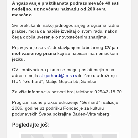
Angažovanje praktikanata podrazumevaće 40 sati
nedeljno, uz novčanu naknadu od 200 evra
mesečno.
Svi praktikanti, nakoj jednogodišnjeg programa radne
prakse, mora da napiše izveštaj o svom radu, nakon
čega dobija uverenje o novostečenim znanjima.
Prijavljivanje se vrši dostavljanjem tabelarnog
CV
-ja i
motivacionog pisma
koji su napisani na nemačkom
jeziku.
CV i motivaciono pismo se mogu poslati mejlom na
adresu mejla
st.gerhard@mts.rs
ili lično u udruženju
HUN “Gerhard”, Matije Gupca bb, Sombor.
Za više informacija pozvati broj telefona: 025/43-18.70.
Program radne prakse udruženje “Gerhard” realizuje
2006. godine uz podršku Fondacije za kulturu
podunavskih Švaba pokrajine Baden-Virtemberg.
Pogledajte još: