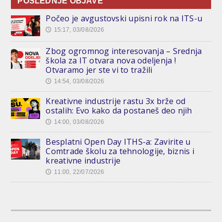
POSLEDNJE OBJAVE
Počeo je avgustovski upisni rok na ITS-u
15:17, 03/08/2026
🕔
Zbog ogromnog interesovanja – Srednja
škola za IT otvara nova odeljenja !
Otvaramo jer ste vi to tražili
14:54, 03/08/2026
🕔
Kreativne industrije rastu 3x brže od
ostalih: Evo kako da postaneš deo njih
14:00, 03/08/2026
🕔
Besplatni Open Day ITHS-a: Zavirite u
Comtrade školu za tehnologije, biznis i
kreativne industrije
11:00, 22/07/2026
🕔