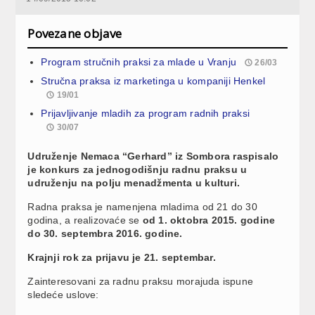
Povezane objave
Program stručnih praksi za mlade u Vranju
26/03
Stručna praksa iz marketinga u kompaniji Henkel
19/01
Prijavljivanje mladih za program radnih praksi
30/07
Udruženje Nemaca “Gerhard” iz Sombora raspisalo
je konkurs za jednogodišnju radnu praksu u
udruženju na polju menadžmenta u kulturi.
Radna praksa je namenjena mladima od 21 do 30
godina, a realizovaće se
od 1. oktobra 2015. godine
do 30. septembra 2016. godine.
Krajnji rok za prijavu je 21. septembar.
Zainteresovani za radnu praksu morajuda ispune
sledeće uslove: