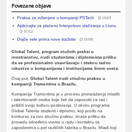
Povezane objave
Praksa za inženjere u kompaniji PSTech
15/05
Aplicirajte za plaćeno Interpolovo stažiranje u Lionu
07/12
Dojče vele prima nove stažiste
15/09
Global Talent, program stučnih praksi u
inostranstvu, nudi studentima i diplomcima priliku
da se profesionalno usavršavaju i steknu radno
iskustvo u kompanijama i institucijama širom sveta.
Ovaj put,
Global Talent nudi stručnu praksu u
kompaniji Tramontina u Brazilu.
Kompanija Tramontina je u procesu pronalaženja mladih
i talentovanih osoba koje želi da osposobi za rad i
približi svoju kulturu poslovanja. U okviru programa
Global Talenta studenti i diplomci, koji prođu na
konkursu za ovu stručnu praksu, imaće priliku da
provedu određeno vreme u radu i kontaktu sa
zaposlenima u pet različitih fabrika u Brazilu. Mladi koji