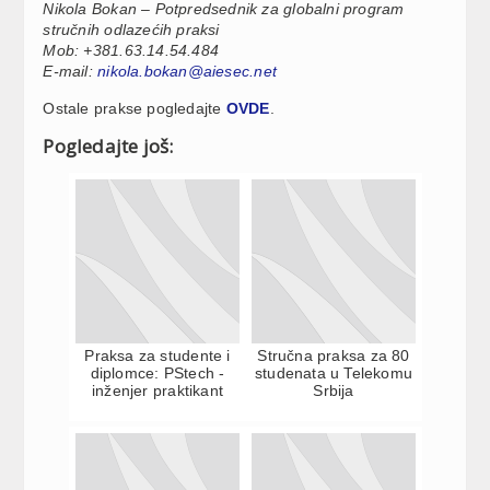
Nikola Bokan – Potpredsednik za globalni program
stručnih odlazećih praksi
Mob: +381.63.14.54.484
E-mail:
nikola.bokan@aiesec.net
Ostale prakse pogledajte
OVDE
.
Pogledajte još:
Praksa za studente i
Stručna praksa za 80
diplomce: PStech -
studenata u Telekomu
inženjer praktikant
Srbija