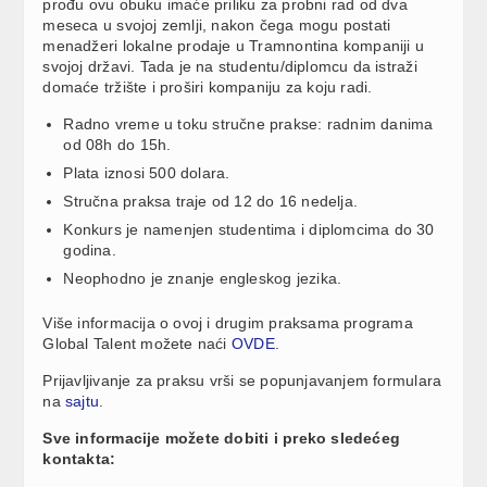
prođu ovu obuku imaće priliku za probni rad od dva
meseca u svojoj zemlji, nakon čega mogu postati
menadžeri lokalne prodaje u Tramnontina kompaniji u
svojoj državi. Tada je na studentu/diplomcu da istraži
domaće tržište i proširi kompaniju za koju radi.
Radno vreme u toku stručne prakse: radnim danima
od 08h do 15h.
Plata iznosi 500 dolara.
Stručna praksa traje od 12 do 16 nedelja.
Konkurs je namenjen studentima i diplomcima do 30
godina.
Neophodno je znanje engleskog jezika.
Više informacija o ovoj i drugim praksama programa
Global Talent možete naći
OVDE
.
Prijavljivanje za praksu vrši se popunjavanjem formulara
na
sajtu
.
Sve informacije možete dobiti i preko sledećeg
kontakta: