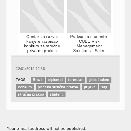
Centar za razvoj
Praksa za studente:
karijere raspisao
CUBE Risk
konkurs za stručnu
Management
privatnu praksu
Solutions - Sales
Manager
22/01/2015 12:38
TAGS:
Brazil
diplomci
formular
global talent
konkurs
plaćena stručna praksa
prijava
sajt
stručna praksa
studenti
Your e-mail address will not be published.