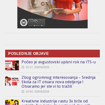
POSLEDNJE OBJAVE
Počeo je avgustovski upisni rok na ITS-u
15:17, 03/08/2026
🕔
Zbog ogromnog interesovanja – Srednja
škola za IT otvara nova odeljenja !
Otvaramo jer ste vi to tražili
14:54, 03/08/2026
🕔
Kreativne industrije rastu 3x brže od