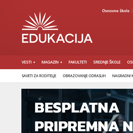
Osnovne škole
VESTI
MAGAZIN
FAKULTETI
SREDNJE ŠKOLE
OS
SAVETI ZA RODITELJE
OBRAZOVANJE ODRASLIH
NAGRADNI 