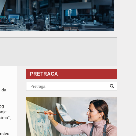
PRETRAGA
i da
og
anje
cima”,
rstvu