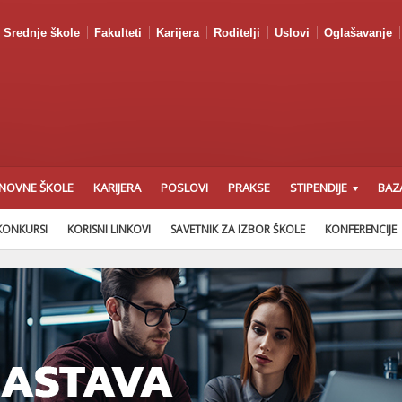
Srednje škole
Fakulteti
Karijera
Roditelji
Uslovi
Oglašavanje
NOVNE ŠKOLE
KARIJERA
POSLOVI
PRAKSE
STIPENDIJE
BAZ
KONKURSI
KORISNI LINKOVI
SAVETNIK ZA IZBOR ŠKOLE
KONFERENCIJE