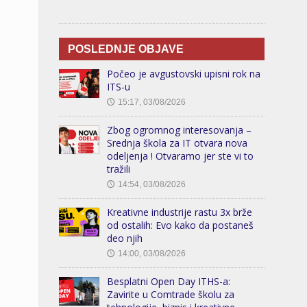
POSLEDNJE OBJAVE
Počeo je avgustovski upisni rok na
ITS-u
15:17, 03/08/2026
🕔
Zbog ogromnog interesovanja –
Srednja škola za IT otvara nova
odeljenja ! Otvaramo jer ste vi to
tražili
14:54, 03/08/2026
🕔
Kreativne industrije rastu 3x brže
od ostalih: Evo kako da postaneš
deo njih
14:00, 03/08/2026
🕔
Besplatni Open Day ITHS-a:
Zavirite u Comtrade školu za