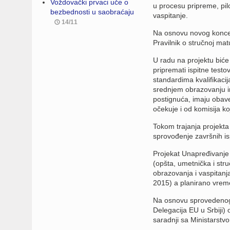
Voždovački prvaci uče o
u procesu pripreme, pilo
bezbednosti u saobraćaju
vaspitanje.
14/11
Na osnovu novog koncepta
Pravilnik o stručnoj mat
U radu na projektu biće 
pripremati ispitne test
standardima kvalifikacij
srednjem obrazovanju i
postignuća, imaju obave
očekuje i od komisija k
Tokom trajanja projekta š
sprovođenje završnih is
Projekat Unapređivanje 
(opšta, umetnička i stru
obrazovanja i vaspitanj
2015) a planirano vreme 
Na osnovu sprovedenog 
Delegacija EU u Srbiji)
saradnji sa Ministarstv