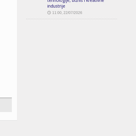
tehnologije, biznis i kreativne
industrije
11:00, 22/07/2026
🕔