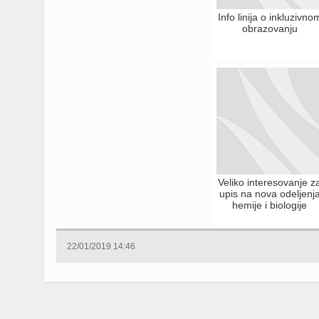
Info linija o inkluzivno
obrazovanju
Veliko interesovanje z
upis na nova odeljenj
hemije i biologije
22/01/2019 14:46