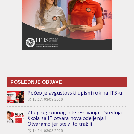
POSLEDNJE OBJAVE
Počeo je avgustovski upisni rok na ITS-u
15:17, 03/08/2026
🕔
Zbog ogromnog interesovanja – Srednja
škola za IT otvara nova odeljenja !
Otvaramo jer ste vi to tražili
14:54, 03/08/2026
🕔