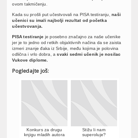
ovom takmičenju.
Kada su prošli put učestvovali na PISA testiranju,
naši
učenici su imali najbolji rezultat od početka
učestvovanja.
PISA testiranje
je posebno značajno za naše učenike
jer je to jedno od retkih objaktivnih načina da se zaista
izmeri znanje đaka iz Srbije, među kojima je polovina
odlična i vrlo dobra, a
svaki sedmi učenik je nosilac
Vukove diplome.
Pogledajte još:
Konkurs za drugu
Stižu li nam
knjigu mladih autora
superoluje?