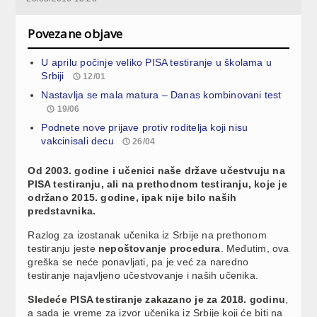
Povezane objave
U aprilu počinje veliko PISA testiranje u školama u
Srbiji
12/01
Nastavlja se mala matura – Danas kombinovani test
19/06
Podnete nove prijave protiv roditelja koji nisu
vakcinisali decu
26/04
Od 2003. godine i učenici naše države učestvuju na
PISA testiranju, ali na prethodnom testiranju, koje je
održano 2015. godine, ipak nije bilo naših
predstavnika.
Razlog za izostanak učenika iz Srbije na prethonom
testiranju jeste
nepoštovanje procedura
. Međutim, ova
greška se neće ponavljati, pa je već za naredno
testiranje najavljeno učestvovanje i naših učenika.
Sledeće PISA testiranje zakazano je za 2018. godinu
,
a sada je vreme za izvor učenika iz Srbije koji će biti na