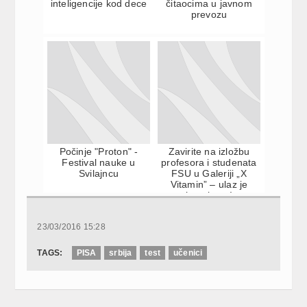
inteligencije kod dece
čitaocima u javnom
prevozu
Počinje "Proton" -
Zavirite na izložbu
Festival nauke u
profesora i studenata
Svilajncu
FSU u Galeriji „X
Vitamin” – ulaz je
besplatan!
23/03/2016 15:28
TAGS:
PISA
srbija
test
učenici