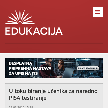
☰
U toku biranje učenika za naredno
PISA testiranje
23/03/2016 15:28