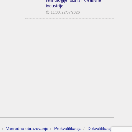
tehnologije, biznis i kreativne
industrije
11:00, 22/07/2026
🕔
a
Vanredno obrazovanje
Prekvalifikacija
Dokvalifikacija