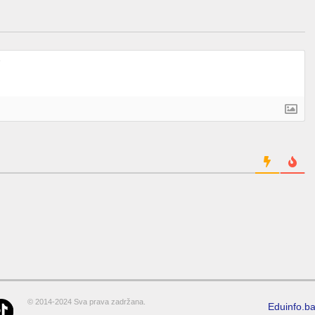
© 2014-2024 Sva prava zadržana.
Eduinfo.b