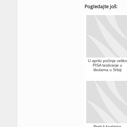
Pogledajte još:
U aprilu počinje veliko
PISA testiranje u
školama u Srbiji
Preti li koalama