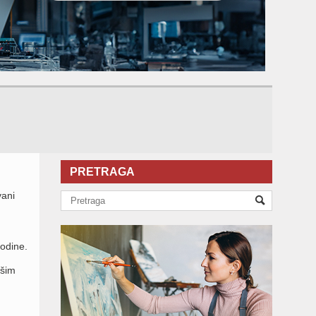
PRETRAGA
vani
odine.
ašim