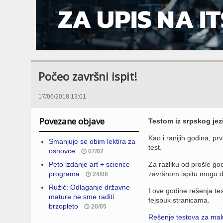
Počeo završni ispit!
17/06/2018 13:01
Povezane objave
Testom iz srpskog jezi
Kao i ranijih godina, pr
Smanjuje se obim lektira za
test.
osnovce
07/02
Peto izdanje art + science
Za razliku od prošle go
programa
završnom ispitu mogu d
24/08
Ružić: Odlaganje državne
I ove godine rešenja te
mature ne sme raditi
fejsbuk stranicama.
brzopleto
20/05
Rešenje testova za mal