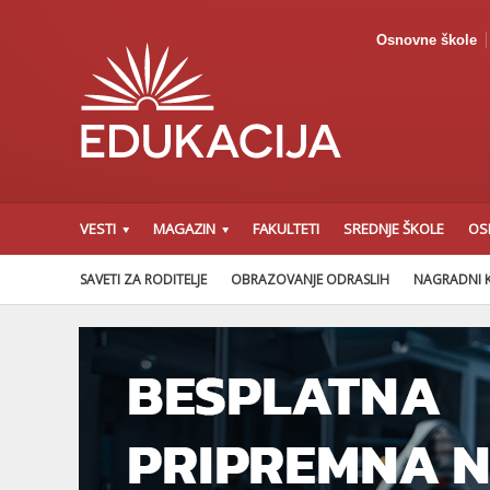
Osnovne škole
VESTI
MAGAZIN
FAKULTETI
SREDNJE ŠKOLE
OS
SAVETI ZA RODITELJE
OBRAZOVANJE ODRASLIH
NAGRADNI 