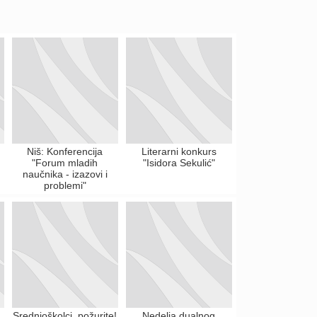
Niš: Konferencija
Literarni konkurs
"Forum mladih
"Isidora Sekulić"
naučnika - izazovi i
problemi"
Srednjoškolci, požurite!
Nedelja dualnog