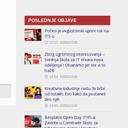
POSLEDNJE OBJAVE
Počeo je avgustovski upisni rok na
ITS-u
15:17, 03/08/2026
🕔
Zbog ogromnog interesovanja –
Srednja škola za IT otvara nova
odeljenja ! Otvaramo jer ste vi to
tražili
14:54, 03/08/2026
🕔
Kreativne industrije rastu 3x brže
od ostalih: Evo kako da postaneš
deo njih
14:00, 03/08/2026
🕔
Besplatni Open Day ITHS-a:
Zavirite u Comtrade školu za