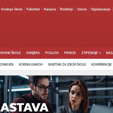
Srednje škole
Fakulteti
Karijera
Roditelji
Uslovi
Oglašavanje
NOVNE ŠKOLE
KARIJERA
POSLOVI
PRAKSE
STIPENDIJE
BAZ
KONKURSI
KORISNI LINKOVI
SAVETNIK ZA IZBOR ŠKOLE
KONFERENCIJE