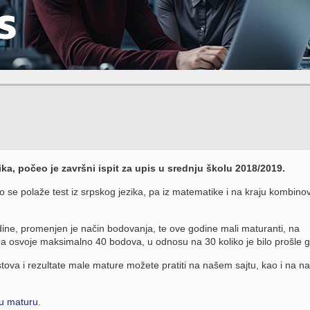
ka, počeo je završni ispit za upis u srednju školu 2018/2019.
vo se polaže test iz srpskog jezika, pa iz matematike i na kraju kombino
dine, promenjen je način bodovanja, te ove godine mali maturanti, na
a osvoje maksimalno 40 bodova, u odnosu na 30 koliko je bilo prošle g
stova i rezultate male mature možete pratiti na našem sajtu, kao i na n
u maturu
.