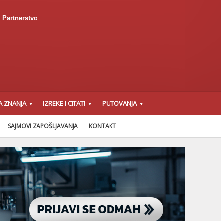
Partnerstvo
A ZNANJA
IZREKE I CITATI
PUTOVANJA
SAJMOVI ZAPOŠLJAVANJA
KONTAKT