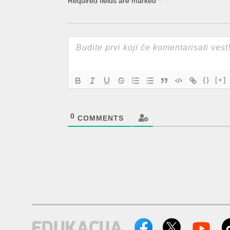
Required fields are marked
*
{}
[+]
0
COMMENTS