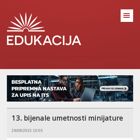
☰
13. bijenale umetnosti minijature
28/09/2015 10:05