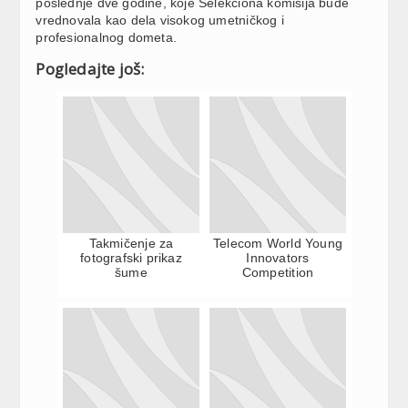
poslednje dve godine, koje Selekciona komisija bude
vrednovala kao dela visokog umetničkog i
profesionalnog dometa.
Pogledajte još:
Takmičenje za
Telecom World Young
fotografski prikaz
Innovators
šume
Competition