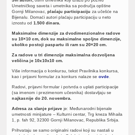
Umetničkog saveta i umetnika sa područja opštine
Gornji Milanovac,
plaćaju participaciju
za učešće na
Bijenalu. Domaći autori plaćaju participaciju u neto
iznostu od
1.500 dinara.
Maksimalne dimenzije za dvodimenzionalne radove
su 10×10 cm, dok su maksimalne spoljne dimenzije,
ukoliko postoji paspartu ili ram su 20×20 cm.
Za radove u tri dimenzije maksimalna dozvoljena
veličina je 10x10x10 cm.
Više informacija o konkursu, tekst Pravilnika konkursa,
kao i prijavni formular za konkurs nalaze se
ovde
.
Radovi, prijavni formular i potvrda o uplati participacije
(sa imenom i prezimenom učesnika) dostavljaju se
najkasnije do 20. novembra.
Adresa za slanje prijave
je: Međunarodni bijenale
umetnosti minijature – Kulturni centar, Trg kneza Mihaila
1, p. fah 92, 32300 Gornji Milanovac, Republika Srbija.
Prihvataju se samo originalni radovi koji su nastali u