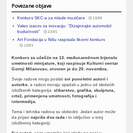
Povezane objave
Konkurs SKC-a za mlade muzičare
10/09
Valeo izazov za inovaciju: “Dizajnirajte automobil
budućnosti”
23/01
Art Fondacija u Nišu raspisala likovni konkurs
12/03
Konkurs za učešće na 13. međunarodnom bijenalu
umetnosti minijature, koji raspisuje Kulturni centar
Gornji Milanovac, otvoren je do 20. novembra.
Svoje radove mogu poslati
svi punoletni autori i
autorke
, a radovi moraju spadati u jednu od sledećih
izložbenih kategorija:
slikarstvo, grafika, skulptura,
crtež, primenjena umetnosti, fotografija i
intermedija.
Tema i tehnika radova su slobodni. Jedan autor može
da prijavi
najviše dva rada
i to isključivo u istoj
izložbenoj kategoriji.
Svi autori,
osim umetnika koji izlažu po pozivu