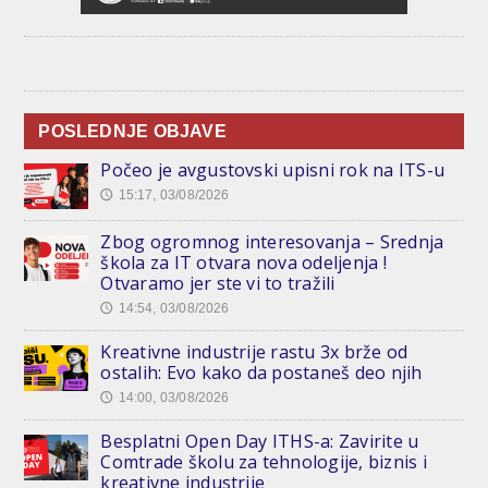
POSLEDNJE OBJAVE
Počeo je avgustovski upisni rok na ITS-u
15:17, 03/08/2026
🕔
Zbog ogromnog interesovanja – Srednja
škola za IT otvara nova odeljenja !
Otvaramo jer ste vi to tražili
14:54, 03/08/2026
🕔
Kreativne industrije rastu 3x brže od
ostalih: Evo kako da postaneš deo njih
14:00, 03/08/2026
🕔
Besplatni Open Day ITHS-a: Zavirite u
Comtrade školu za tehnologije, biznis i
kreativne industrije