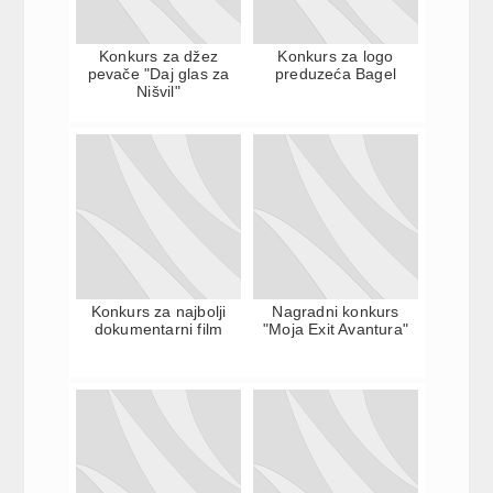
Konkurs za džez
Konkurs za logo
pevače "Daj glas za
preduzeća Bagel
Nišvil"
Konkurs za najbolji
Nagradni konkurs
dokumentarni film
"Moja Exit Avantura"