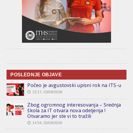
POSLEDNJE OBJAVE
Počeo je avgustovski upisni rok na ITS-u
15:17, 03/08/2026
🕔
Zbog ogromnog interesovanja – Srednja
škola za IT otvara nova odeljenja !
Otvaramo jer ste vi to tražili
14:54, 03/08/2026
🕔