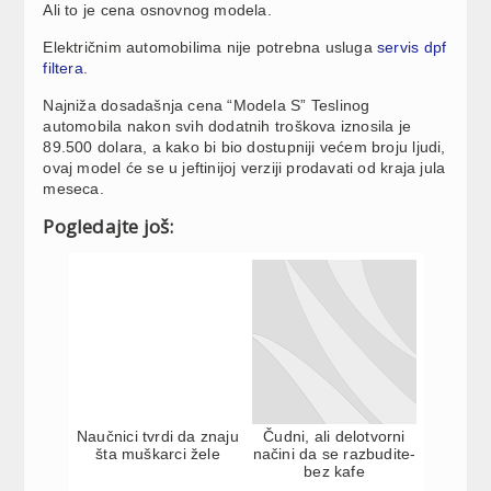
Ali to je cena osnovnog modela.
Električnim automobilima nije potrebna usluga
servis dpf
filtera
.
Najniža dosadašnja cena “Modela S” Teslinog
automobila nakon svih dodatnih troškova iznosila je
89.500 dolara, a kako bi bio dostupniji većem broju ljudi,
ovaj model će se u jeftinijoj verziji prodavati od kraja jula
meseca.
Pogledajte još:
Naučnici tvrdi da znaju
Čudni, ali delotvorni
šta muškarci žele
načini da se razbudite-
bez kafe