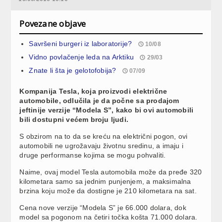
Povezane objave
Savršeni burgeri iz laboratorije?
10/08
Vidno povlačenje leda na Arktiku
29/03
Znate li šta je gelotofobija?
07/09
Kompanija Tesla, koja proizvodi električne
automobile, odlučila je da počne sa prodajom
jeftinije verzije “Modela S”, kako bi ovi automobili
bili dostupni većem broju ljudi.
S obzirom na to da se kreću na električni pogon, ovi
automobili ne ugrožavaju životnu sredinu, a imaju i
druge performanse kojima se mogu pohvaliti.
Naime, ovaj model Tesla automobila može da pređe 320
kilometara samo sa jednim punjenjem, a maksimalna
brzina koju može da dostigne je 210 kilometara na sat.
Cena nove verzije “Modela S” je 66.000 dolara, dok
model sa pogonom na četiri točka košta 71.000 dolara.