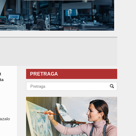
t
PRETRAGA
ta
kazalo