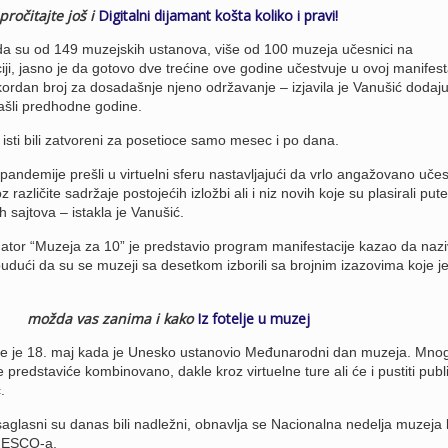
pročitajte još i
Digitalni dijamant košta koliko i pravi!
da su od 149 muzejskih ustanova, više od 100 muzeja učesnici na
ji, jasno je da gotovo dve trećine ove godine učestvuje u ovoj manifesta
ekordan broj za dosadašnje njeno održavanje – izjavila je Vanušić dodaju
ašli predhodne godine.
 isti bili zatvoreni za posetioce samo mesec i po dana.
pandemije prešli u virtuelni sferu nastavljajući da vrlo angažovano učes
različite sadržaje postojećih izložbi ali i niz novih koje su plasirali put
h sajtova – istakla je Vanušić.
ator “Muzeja za 10” je predstavio program manifestacije kazao da naziv
budući da su se muzeji sa desetkom izborili sa brojnim izazovima koje j
možda vas zanima i kako
Iz fotelje u muzej
je je 18. maj kada je Unesko ustanovio Međunarodni dan muzeja. Mnog
predstaviće kombinovano, dakle kroz virtuelne ture ali će i pustiti publ
.
glasni su danas bili nadležni, obnavlja se Nacionalna nedelja muzeja k
UNESCO-a.