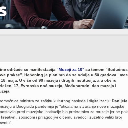
ine održaće se manifestacija
“Muzeji za 10”
sa temom “Budućnos
ove prakse”. Hepening je planiran da se odvija u 50 gradova i mes
 18. maja. U više od 90 muzeja i drugih institucija, a u okviru
eleženi 17. Evropska noć muzeja, Međunarodni dan muzeja i
uzeja.
omoćnica ministra za zaštitu kulturnog nasleđa i digitalizaciju
Danijela
zeju u Beogradu pandemija je “uticala na stvaranje nove muzejske
e postavila pred muzejske institucije bio prekratnica za muzeje jer se po
kreativni, sposobni i prilagodljivi o čemu svedoči izuzetno veliki broj
svetu”.