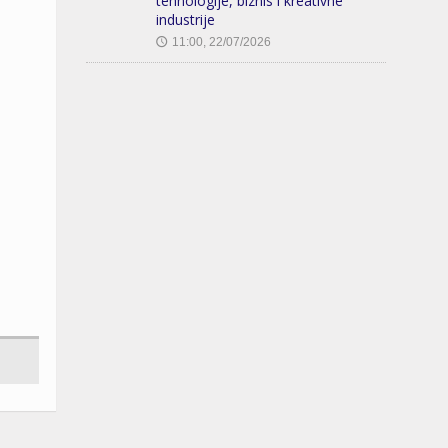
tehnologije, biznis i kreativne
industrije
11:00, 22/07/2026
🕔