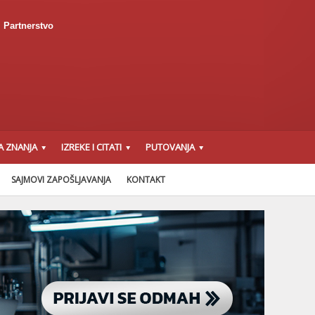
Partnerstvo
A ZNANJA
IZREKE I CITATI
PUTOVANJA
SAJMOVI ZAPOŠLJAVANJA
KONTAKT