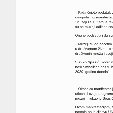
– Кada čujete podatak 
ovogodišnjoj manifestaci
“Muzeji za 10” što je r
su se muzeji odlično sn
Ona je podsetila i da su
– Muzeji su od početka 
u društvenom životu kroz 
društvenih mreža i svoji
Slavko Spasić,
koordin
nosi simboličan naziv “
2020. godina donela”.
– Okosnica manifestaci
učesnici svoje programe 
muzej – rekao je Spasić
Ovom manifestacijom, sa
nastala na inicijativu 