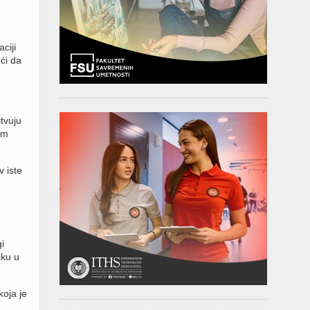
ciji
ći da
tvuju
em
 iste
e
i
iku u
oja je