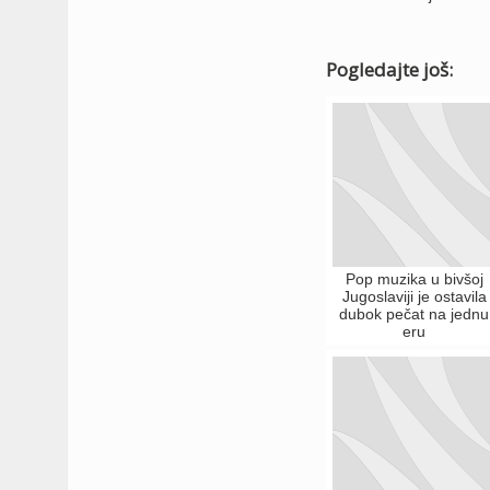
Pogledajte još:
Pop muzika u bivšoj
Jugoslaviji je ostavila
dubok pečat na jednu
eru