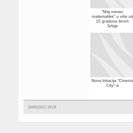
"Maj mesec
matematike" u više o
15 gradova širom
Srbije
Nova lokacija "Cinem
City"-a
10/05/2021 18:26