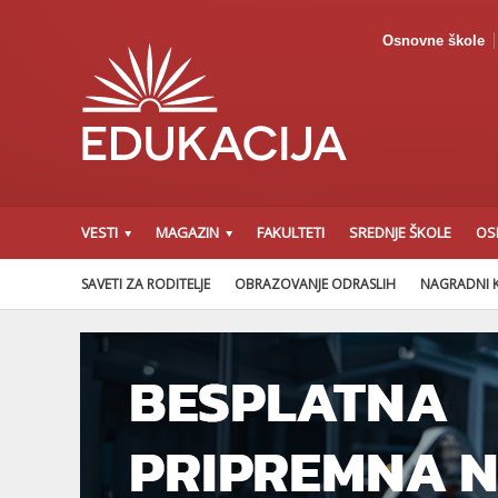
Osnovne škole
VESTI
MAGAZIN
FAKULTETI
SREDNJE ŠKOLE
OS
SAVETI ZA RODITELJE
OBRAZOVANJE ODRASLIH
NAGRADNI 