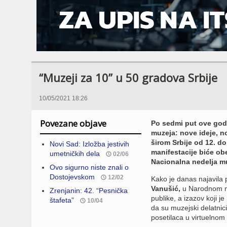
“Muzeji za 10” u 50 gradova Srbije
10/05/2021 18:26
Povezane objave
Po sedmi put ove god
muzeja: nove ideje, n
širom Srbije od 12. do
Novi Sad: Izložba jestivih
manifestacije biće ob
umetničkih dela
02/06
Nacionalna nedelja m
Ovo sigurno niste znali o
Dostojevskom
12/02
Kako je danas najavila p
Vanušić,
u Narodnom mu
Zrenjanin: 42. “Pesnička
publike, a izazov koji j
štafeta”
10/04
da su muzejski delatnici 
posetilaca u virtuelnom 