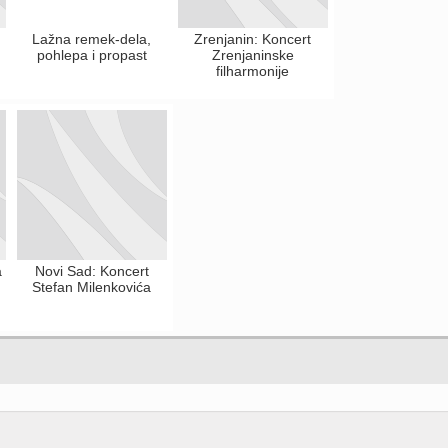
Lažna remek-dela,
Zrenjanin: Koncert
d
pohlepa i propast
Zrenjaninske
filharmonije
a
Novi Sad: Koncert
Stefan Milenkovića