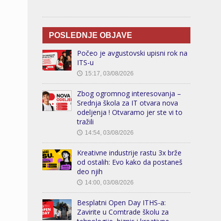
POSLEDNJE OBJAVE
Počeo je avgustovski upisni rok na
ITS-u
15:17, 03/08/2026
🕔
Zbog ogromnog interesovanja –
Srednja škola za IT otvara nova
odeljenja ! Otvaramo jer ste vi to
tražili
14:54, 03/08/2026
🕔
Kreativne industrije rastu 3x brže
od ostalih: Evo kako da postaneš
deo njih
14:00, 03/08/2026
🕔
Besplatni Open Day ITHS-a:
Zavirite u Comtrade školu za