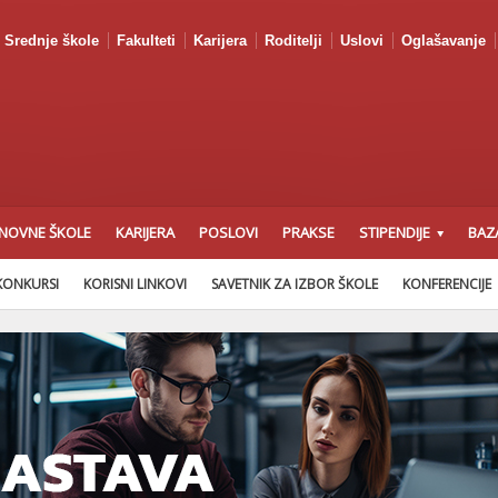
Srednje škole
Fakulteti
Karijera
Roditelji
Uslovi
Oglašavanje
NOVNE ŠKOLE
KARIJERA
POSLOVI
PRAKSE
STIPENDIJE
BAZ
KONKURSI
KORISNI LINKOVI
SAVETNIK ZA IZBOR ŠKOLE
KONFERENCIJE