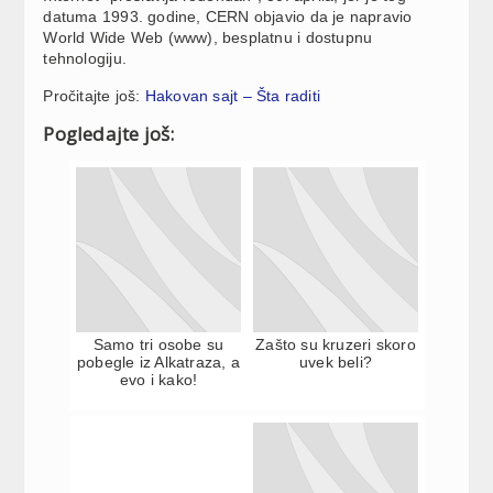
datuma 1993. godine, CERN objavio da je napravio
World Wide Web (www), besplatnu i dostupnu
tehnologiju.
Pročitajte još:
Hakovan sajt – Šta raditi
Pogledajte još:
Samo tri osobe su
Zašto su kruzeri skoro
pobegle iz Alkatraza, a
uvek beli?
evo i kako!