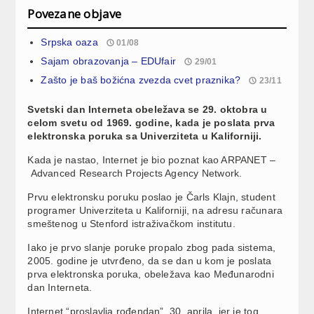
Povezane objave
Srpska oaza
01/08
Sajam obrazovanja – EDUfair
29/01
Zašto je baš božićna zvezda cvet praznika?
23/11
Svetski dan Interneta obeležava se 29. oktobra u
celom svetu od 1969. godine, kada je poslata prva
elektronska poruka sa Univerziteta u Kaliforniji.
Kada je nastao, Internet je bio poznat kao ARPANET –
Advanced Research Projects Agency Network.
Prvu elektronsku poruku poslao je Čarls Klajn, student
programer Univerziteta u Kaliforniji, na adresu računara
smeštenog u Stenford istraživačkom institutu.
Iako je prvo slanje poruke propalo zbog pada sistema,
2005. godine je utvrđeno, da se dan u kom je poslata
prva elektronska poruka, obeležava kao Međunarodni
dan Interneta.
Internet “proslavlja rođendan”, 30. aprila, jer je tog