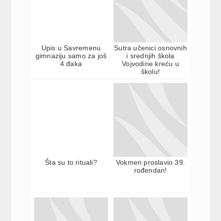
Upis u Savremenu
Sutra učenici osnovnih
gimnaziju samo za još
i srednjih škola
4 đaka
Vojvodine kreću u
školu!
Šta su to rituali?
Vokmen proslavio 39.
rođendan!