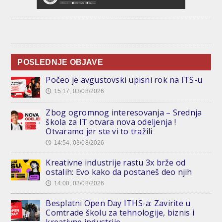
POSLEDNJE OBJAVE
Počeo je avgustovski upisni rok na ITS-u
15:17, 03/08/2026
🕔
Zbog ogromnog interesovanja – Srednja
škola za IT otvara nova odeljenja !
Otvaramo jer ste vi to tražili
14:54, 03/08/2026
🕔
Kreativne industrije rastu 3x brže od
ostalih: Evo kako da postaneš deo njih
14:00, 03/08/2026
🕔
Besplatni Open Day ITHS-a: Zavirite u
Comtrade školu za tehnologije, biznis i
kreativne industrije