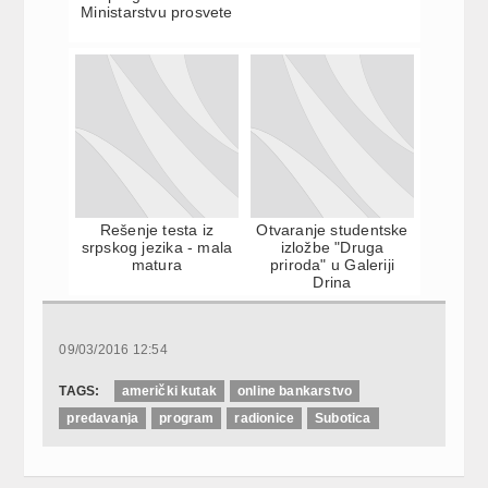
Ministarstvu prosvete
Rešenje testa iz
Otvaranje studentske
srpskog jezika - mala
izložbe "Druga
matura
priroda" u Galeriji
Drina
09/03/2016 12:54
TAGS:
američki kutak
online bankarstvo
predavanja
program
radionice
Subotica