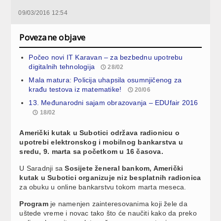
09/03/2016 12:54
Povezane objave
Počeo novi IT Karavan – za bezbednu upotrebu
digitalnih tehnologija
28/02
Mala matura: Policija uhapsila osumnjičenog za
krađu testova iz matematike!
20/06
13. Međunarodni sajam obrazovanja – EDUfair 2016
18/02
Američki kutak u Subotici održava radionicu o
upotrebi elektronskog i mobilnog bankarstva u
sredu, 9. marta sa početkom u 16 časova.
U Saradnji sa
Sosijete ženeral bankom, Američki
kutak u Subotici organizuje niz besplatnih radionica
za obuku u online bankarstvu tokom marta meseca.
Program
je namenjen zainteresovanima koji žele da
uštede vreme i novac tako što će naučiti kako da preko