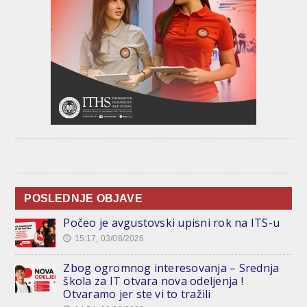
POSLEDNJE OBJAVE
Počeo je avgustovski upisni rok na ITS-u
15:17, 03/08/2026
🕔
Zbog ogromnog interesovanja – Srednja
škola za IT otvara nova odeljenja !
Otvaramo jer ste vi to tražili