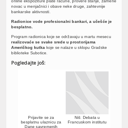
online ekspoziture plate račune, provere stanje, zamene
novac u menjačnici i obave neke druge, zahtevnije
bankarske aktivnosti.
Radionice vode profesionalni bankari, a učešće je
besplatno.
Program radionica koje se održavaju u martu mesecu
realizovaće se svake srede u prostorijama
Američkog kutka
koje se nalaze u sklopu Gradske
biblioteke Subotice.
Pogledajte još:
Prijavite se za
Niš: Debata u
besplatnu ulaznicu za
Francuskom institutu
Dane savremenih