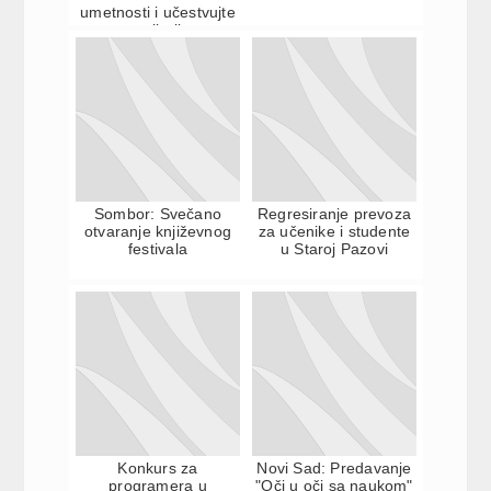
umetnosti i učestvujte
na najboljem
umetničkom...
Sombor: Svečano
Regresiranje prevoza
otvaranje književnog
za učenike i studente
festivala
u Staroj Pazovi
Konkurs za
Novi Sad: Predavanje
programera u
"Oči u oči sa naukom"