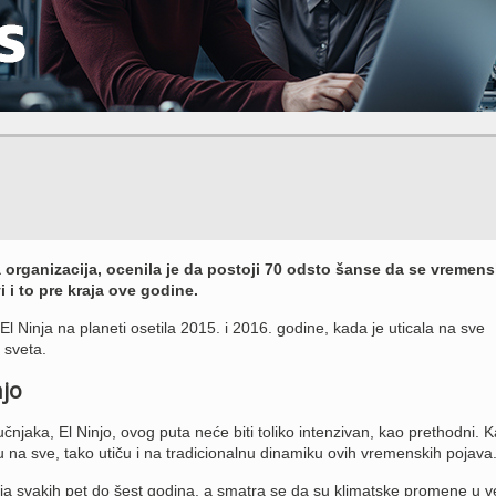
organizacija, ocenila je da postoji 70 odsto šanse da se vremen
 i to pre kraja ove godine.
El Ninja na planeti osetila 2015. i 2016. godine, kada je uticala na sve
 sveta.
njo
njaka, El Ninjo, ovog puta neće biti toliko intenzivan, kao prethodni. 
 na sve, tako utiču i na tradicionalnu dinamiku ovih vremenskih pojava
ija svakih pet do šest godina, a smatra se da su klimatske promene u ve