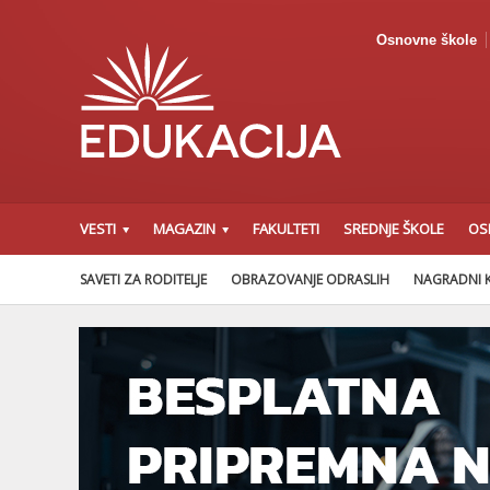
Osnovne škole
VESTI
MAGAZIN
FAKULTETI
SREDNJE ŠKOLE
OS
SAVETI ZA RODITELJE
OBRAZOVANJE ODRASLIH
NAGRADNI 