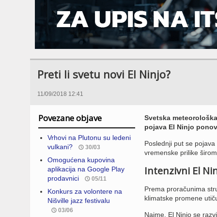
Preti li svetu novi El Ninjo?
11/09/2018 12:41
Povezane objave
Svetska meteorološka 
pojava El Ninjo ponovi
Vrhovi na Plutonu su ledeni
Poslednji put se pojava 
vulkani?
30/03
vremenske prilike širom
Omogućena kupovina
Intenzivni El Ni
aplikacija na Google Play
prodavnici
05/11
Prema proračunima struč
Konkurs za volontere na
klimatske promene utiču
Nišville jazz festivalu
03/06
Naime, El Ninjo se razv