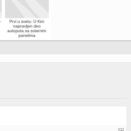
e
Prvi u svetu: U Kini
napravljen deo
autoputa sa solarnim
panelima