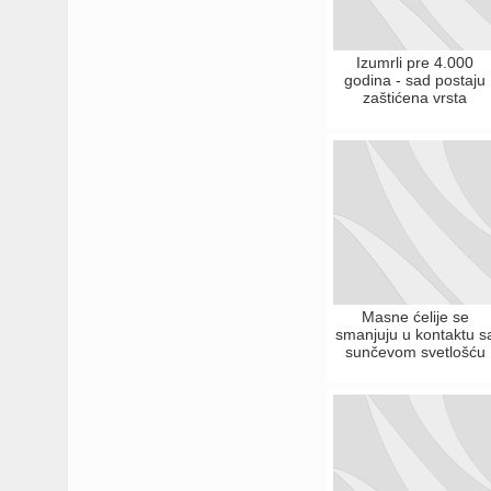
Izumrli pre 4.000
godina - sad postaju
zaštićena vrsta
Masne ćelije se
smanjuju u kontaktu s
sunčevom svetlošću