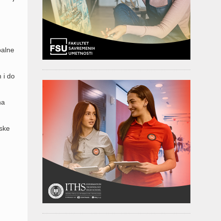
balne
 i do
na
nske