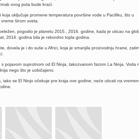
azmak ovog puta bude kraći.
vi koja uključuje promene temperatura površine vode u Pacifiku, što u
a vreme širom sveta.
zabeležen, pogodio je planetu 2015., 2016. godine, kada je uticao na glo
at, 2016. godina bila je rekordno topla godina.
e, dovela je i do suše u Africi, koja je smanjila proizvodnju hrane, zatim
i.
e s pojavom suprotnom od El Ninja, takozvanom fazom La Ninja. Voda 
adnija nego što je uobičajeno.
, iako se El Ninjo očekuje pre kraja ove godine, neće uticati na vreme
odine.