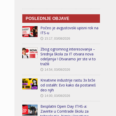
POSLEDNJE OBJAVE
Počeo je avgustovski upisni rok na
ITS-u
15:17, 03/08/2026
🕔
Zbog ogromnog interesovanja –
Srednja škola za IT otvara nova
odeljenja ! Otvaramo jer ste vi to
tražili
14:54, 03/08/2026
🕔
Kreativne industrije rastu 3x brže
od ostalih: Evo kako da postaneš
deo njih
14:00, 03/08/2026
🕔
Besplatni Open Day ITHS-a:
Zavirite u Comtrade školu za