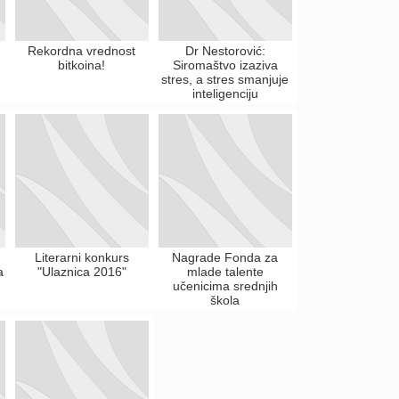
Rekordna vrednost
Dr Nestorović:
bitkoina!
Siromaštvo izaziva
stres, a stres smanjuje
inteligenciju
Literarni konkurs
Nagrade Fonda za
a
"Ulaznica 2016"
mlade talente
učenicima srednjih
škola