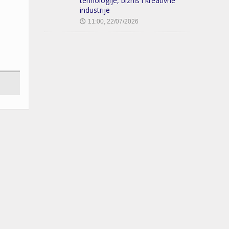
tehnologije, biznis i kreativne
industrije
11:00, 22/07/2026
🕔