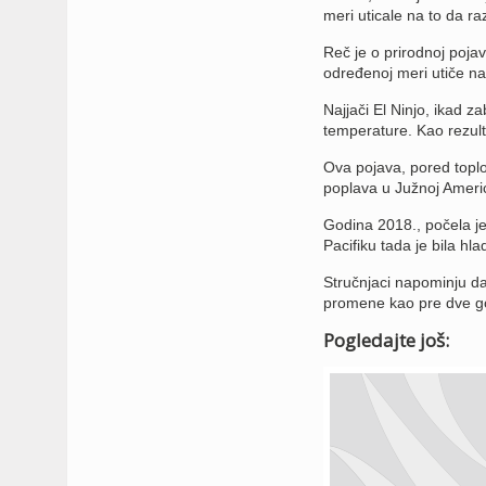
meri uticale na to da r
Reč je o prirodnoj poja
određenoj meri utiče n
Najjači El Ninjo, ikad 
temperature. Kao rezult
Ova pojava, pored toplot
poplava u Južnoj Americ
Godina 2018., počela j
Pacifiku tada je bila hl
Stručnjaci napominju da
promene kao pre dve g
Pogledajte još: