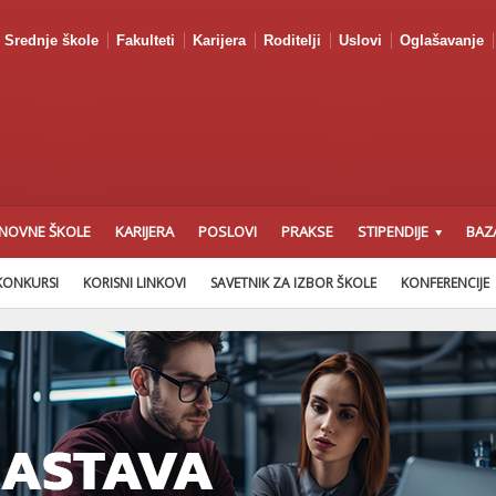
Srednje škole
Fakulteti
Karijera
Roditelji
Uslovi
Oglašavanje
NOVNE ŠKOLE
KARIJERA
POSLOVI
PRAKSE
STIPENDIJE
BAZ
KONKURSI
KORISNI LINKOVI
SAVETNIK ZA IZBOR ŠKOLE
KONFERENCIJE