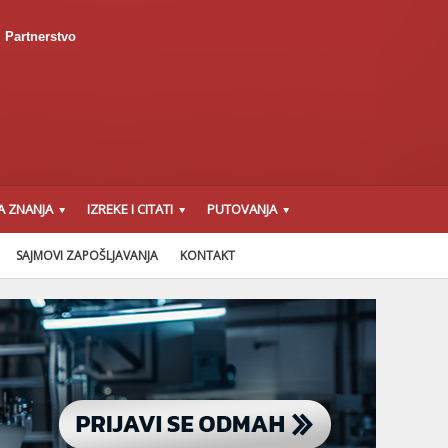
Partnerstvo
A ZNANJA
IZREKE I CITATI
PUTOVANJA
SAJMOVI ZAPOŠLJAVANJA
KONTAKT