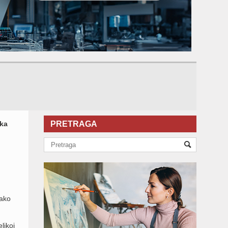
ska
PRETRAGA
Kako
.
likoj