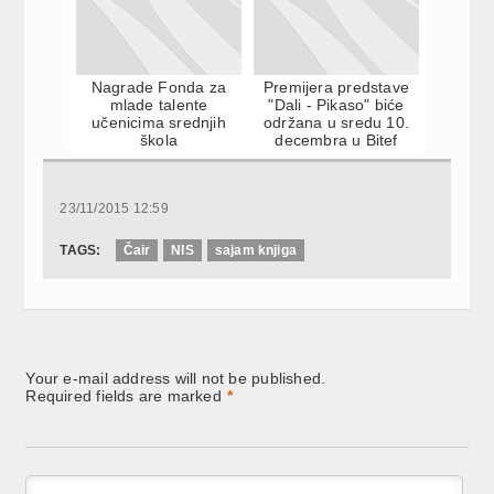
Nagrade Fonda za
Premijera predstave
mlade talente
"Dali - Pikaso" biće
učenicima srednjih
održana u sredu 10.
škola
decembra u Bitef
teatru.
23/11/2015 12:59
TAGS:
Čair
NIS
sajam knjiga
Your e-mail address will not be published.
Required fields are marked
*