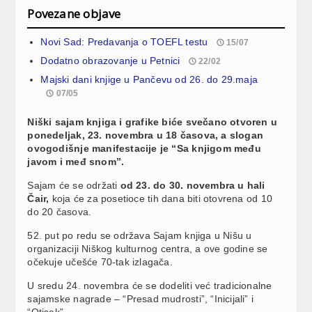
Povezane objave
Novi Sad: Predavanja o TOEFL testu
15/07
Dodatno obrazovanje u Petnici
22/02
Majski dani knjige u Pančevu od 26. do 29.maja
07/05
Niški sajam knjiga i grafike biće svečano otvoren u
ponedeljak, 23. novembra u 18 časova, a slogan
ovogodišnje manifestacije je “Sa knjigom među
javom i međ snom”.
Sajam će se održati
od 23. do 30. novembra u hali
Čair,
koja će za posetioce tih dana biti otovrena od 10
do 20 časova.
52. put po redu se održava Sajam knjiga u Nišu u
organizaciji Niškog kulturnog centra, a ove godine se
očekuje učešće 70-tak izlagača.
U sredu 24. novembra će se dodeliti već tradicionalne
sajamske nagrade – “Presad mudrosti”, “Inicijali” i
“Otisak”.