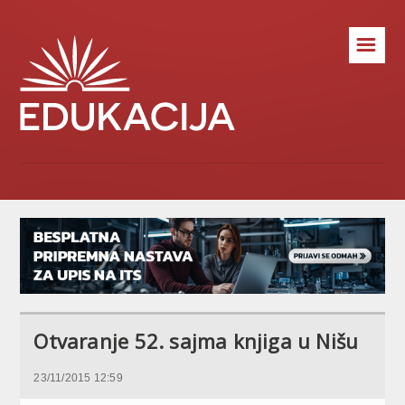
☰
Otvaranje 52. sajma knjiga u Nišu
23/11/2015 12:59