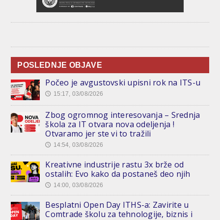
POSLEDNJE OBJAVE
Počeo je avgustovski upisni rok na ITS-u
15:17, 03/08/2026
🕔
Zbog ogromnog interesovanja – Srednja
škola za IT otvara nova odeljenja !
Otvaramo jer ste vi to tražili
14:54, 03/08/2026
🕔
Kreativne industrije rastu 3x brže od
ostalih: Evo kako da postaneš deo njih
14:00, 03/08/2026
🕔
Besplatni Open Day ITHS-a: Zavirite u
Comtrade školu za tehnologije, biznis i