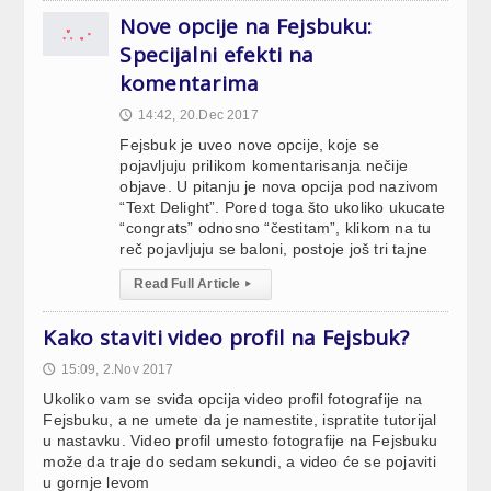
Nove opcije na Fejsbuku:
Specijalni efekti na
komentarima
14:42, 20.Dec 2017
🕔
Fejsbuk je uveo nove opcije, koje se
pojavljuju prilikom komentarisanja nečije
objave. U pitanju je nova opcija pod nazivom
“Text Delight”. Pored toga što ukoliko ukucate
“congrats” odnosno “čestitam”, klikom na tu
reč pojavljuju se baloni, postoje još tri tajne
Read Full Article
▸
Kako staviti video profil na Fejsbuk?
15:09, 2.Nov 2017
🕔
Ukoliko vam se sviđa opcija video profil fotografije na
Fejsbuku, a ne umete da je namestite, ispratite tutorijal
u nastavku. Video profil umesto fotografije na Fejsbuku
može da traje do sedam sekundi, a video će se pojaviti
u gornje levom