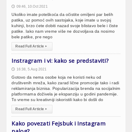
09:46, 10.Oct 2021
🕔
Ukoliko imate poteškoća da očistite omiljeni par belih
patika, uz pomoć ovih sastojaka, koje imate u svojoj
kuhinji, brzo ćete dobiti nazad svoje blistavo bele i čiste
patike. Iako nam vreme više ne dozvoljava da nosimo
bele patike, pre nego
Read Full Article
▸
Instragram i vi: kako se predstaviti?
16:38, 5.Aug 2021
🕔
Gotovo da nema osobe koja ne koristi neku od
društvenih mreža, kako zarad lične promocije tako i radi
reklamiranja biznisa. Popularizacija brenda na socijalnim
platformama doživela je ekspanziju u godini pandemije.
To vreme su kreativniji iskoristili kako bi došli do
Read Full Article
▸
Kako povezati Fejsbuk i Instagram
nalog?