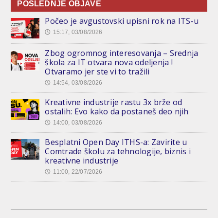
POSLEDNJE OBJAVE
Počeo je avgustovski upisni rok na ITS-u
15:17, 03/08/2026
🕔
Zbog ogromnog interesovanja – Srednja
škola za IT otvara nova odeljenja !
Otvaramo jer ste vi to tražili
14:54, 03/08/2026
🕔
Kreativne industrije rastu 3x brže od
ostalih: Evo kako da postaneš deo njih
14:00, 03/08/2026
🕔
Besplatni Open Day ITHS-a: Zavirite u
Comtrade školu za tehnologije, biznis i
kreativne industrije
11:00, 22/07/2026
🕔