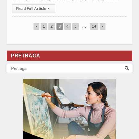
Read Full Article
▸
1
2
3
4
5
…
14
◂
▸
PRETRAGA