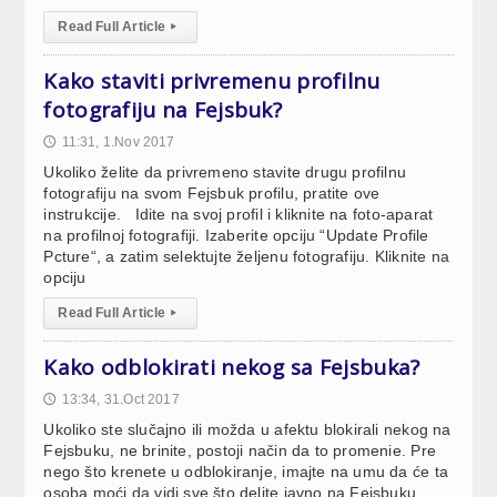
Read Full Article
▸
Kako staviti privremenu profilnu
fotografiju na Fejsbuk?
11:31, 1.Nov 2017
🕔
Ukoliko želite da privremeno stavite drugu profilnu
fotografiju na svom Fejsbuk profilu, pratite ove
instrukcije. Idite na svoj profil i kliknite na foto-aparat
na profilnoj fotografiji. Izaberite opciju “Update Profile
Pcture“, a zatim selektujte željenu fotografiju. Kliknite na
opciju
Read Full Article
▸
Kako odblokirati nekog sa Fejsbuka?
13:34, 31.Oct 2017
🕔
Ukoliko ste slučajno ili možda u afektu blokirali nekog na
Fejsbuku, ne brinite, postoji način da to promenie. Pre
nego što krenete u odblokiranje, imajte na umu da će ta
osoba moći da vidi sve što delite javno na Fejsbuku.