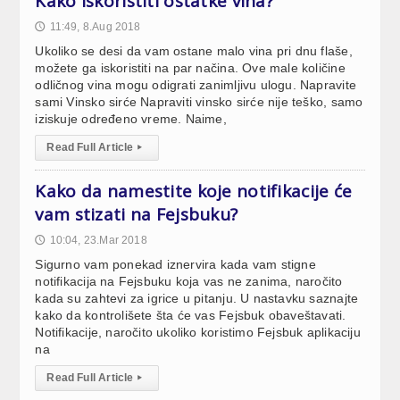
Kako iskoristiti ostatke vina?
11:49, 8.Aug 2018
🕔
Ukoliko se desi da vam ostane malo vina pri dnu flaše,
možete ga iskoristiti na par načina. Ove male količine
odličnog vina mogu odigrati zanimljivu ulogu. Napravite
sami Vinsko sirće Napraviti vinsko sirće nije teško, samo
iziskuje određeno vreme. Naime,
Read Full Article
▸
Kako da namestite koje notifikacije će
vam stizati na Fejsbuku?
10:04, 23.Mar 2018
🕔
Sigurno vam ponekad iznervira kada vam stigne
notifikacija na Fejsbuku koja vas ne zanima, naročito
kada su zahtevi za igrice u pitanju. U nastavku saznajte
kako da kontrolišete šta će vas Fejsbuk obaveštavati.
Notifikacije, naročito ukoliko koristimo Fejsbuk aplikaciju
na
Read Full Article
▸