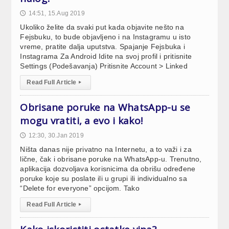
14:51, 15.Aug 2019
🕔
Ukoliko želite da svaki put kada objavite nešto na
Fejsbuku, to bude objavljeno i na Instagramu u isto
vreme, pratite dalja uputstva. Spajanje Fejsbuka i
Instagrama Za Android Idite na svoj profil i pritisnite
Settings (Podešavanja) Pritisnite Account > Linked
Read Full Article
▸
Obrisane poruke na WhatsApp-u se
mogu vratiti, a evo i kako!
12:30, 30.Jan 2019
🕔
Ništa danas nije privatno na Internetu, a to važi i za
lične, čak i obrisane poruke na WhatsApp-u. Trenutno,
aplikacija dozvoljava korisnicima da obrišu određene
poruke koje su poslate ili u grupi ili individualno sa
“Delete for everyone” opcijom. Tako
Read Full Article
▸