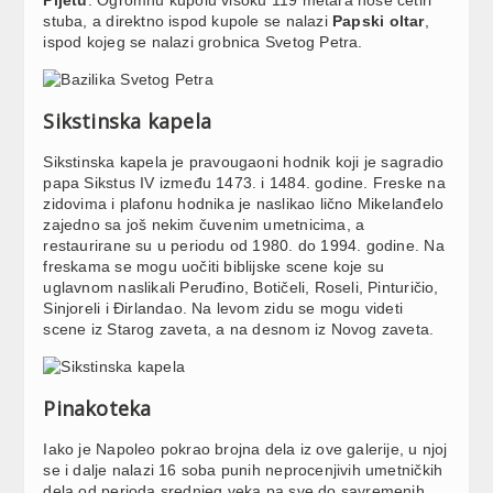
stuba, a direktno ispod kupole se nalazi
Papski oltar
,
ispod kojeg se nalazi grobnica Svetog Petra.
Sikstinska kapela
Sikstinska kapela je pravougaoni hodnik koji je sagradio
papa Sikstus IV između 1473. i 1484. godine. Freske na
zidovima i plafonu hodnika je naslikao lično Mikelanđelo
zajedno sa još nekim čuvenim umetnicima, a
restaurirane su u periodu od 1980. do 1994. godine. Na
freskama se mogu uočiti biblijske scene koje su
uglavnom naslikali Peruđino, Botičeli, Roseli, Pinturičio,
Sinjoreli i Đirlandao. Na levom zidu se mogu videti
scene iz Starog zaveta, a na desnom iz Novog zaveta.
Pinakoteka
Iako je Napoleo pokrao brojna dela iz ove galerije, u njoj
se i dalje nalazi 16 soba punih neprocenjivih umetničkih
dela od perioda srednjeg veka pa sve do savremenih