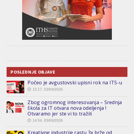
POSLEDNJE OBJAVE
Počeo je avgustovski upisni rok na ITS-u
15:17, 03/08/2026
🕔
Zbog ogromnog interesovanja – Srednja
škola za IT otvara nova odeljenja !
Otvaramo jer ste vi to tražili
14:54, 03/08/2026
🕔
Kreativne industrije rastu 3x brže od