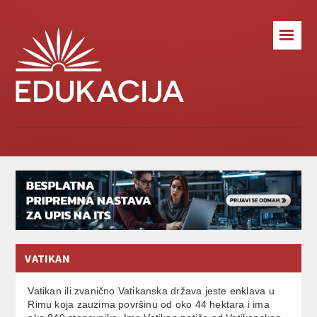
☰
VATIKAN
Vatikan ili zvanično Vatikanska država jeste enklava u
Rimu koja zauzima površinu od oko 44 hektara i ima