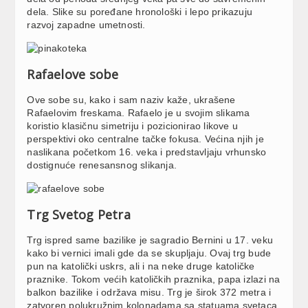
dela. Slike su poređane hronološki i lepo prikazuju
razvoj zapadne umetnosti.
Rafaelove sobe
Ove sobe su, kako i sam naziv kaže, ukrašene
Rafaelovim freskama. Rafaelo je u svojim slikama
koristio klasičnu simetriju i pozicionirao likove u
perspektivi oko centralne tačke fokusa. Većina njih je
naslikana početkom 16. veka i predstavljaju vrhunsko
dostignuće renesansnog slikanja.
Trg Svetog Petra
Trg ispred same bazilike je sagradio Bernini u 17. veku
kako bi vernici imali gde da se skupljaju. Ovaj trg bude
pun na katolički uskrs, ali i na neke druge katoličke
praznike. Tokom većih katoličkih praznika, papa izlazi na
balkon bazilike i održava misu. Trg je širok 372 metra i
zatvoren polukružnim kolonadama sa statuama svetaca.