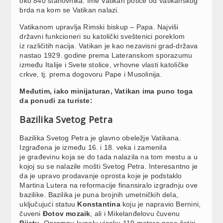
oko 840 stanovnika. Ime Vatikan potiče od Vatikanskog
brda na kom se Vatikan nalazi.
Vatikanom upravlja Rimski biskup – Papa. Najviši
državni funkcioneri su katolički sveštenici poreklom
iz različitih nacija. Vatikan je kao nezavisni grad-država
nastao 1929. godine prema Lateranskom sporazumu
između Italije i Svete stolice, vrhovne vlasti katoličke
crkve, tj. prema dogovoru Pape i Musolinija.
Međutim, iako minijaturan, Vatikan ima puno toga
da ponudi za turiste:
Bazilika Svetog Petra
Bazilika Svetog Petra je glavno obeležje Vatikana.
Izgrađena je između 16. i 18. veka i zamenila
je građevinu koja se do tada nalazila na tom mestu a u
kojoj su se nalazile mošti Svetog Petra. Interesantno je
da je upravo prodavanje oprosta koje je podstaklo
Martina Lutera na reformacije finansiralo izgradnju ove
bazilike. Bazilika je puna brojnih umetničkih dela,
uključujući statuu
Konstantina
koju je napravio Bernini,
čuveni
Đotov mozaik
, ali i Mikelanđelovu čuvenu
Pijetu
. Ogromnu kupolu visoku 119 metara nose četiri