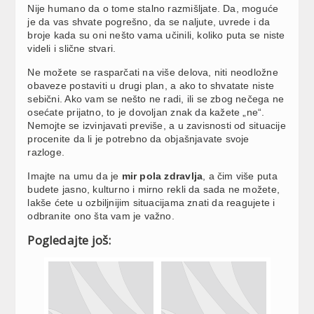
Nije humano da o tome stalno razmišljate. Da, moguće
je da vas shvate pogrešno, da se naljute, uvrede i da
broje kada su oni nešto vama učinili, koliko puta se niste
videli i slične stvari.
Ne možete se rasparčati na više delova, niti neodložne
obaveze postaviti u drugi plan, a ako to shvatate niste
sebični. Ako vam se nešto ne radi, ili se zbog nečega ne
osećate prijatno, to je dovoljan znak da kažete „ne“.
Nemojte se izvinjavati previše, a u zavisnosti od situacije
procenite da li je potrebno da objašnjavate svoje
razloge.
Imajte na umu da je
mir pola zdravlja
, a čim više puta
budete jasno, kulturno i mirno rekli da sada ne možete,
lakše ćete u ozbiljnijim situacijama znati da reagujete i
odbranite ono šta vam je važno.
Pogledajte još: