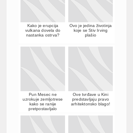
Kako je erupcija
Ovo je jedina životinja
vulkana dovela do
koje se Stiv Irving
nastanka ostrva?
plašio
Pun Mesec ne
Ove tvrđave u Kini
uzrokuje zemljotrese
predstavljaju pravo
kako se ranije
arhitektonsko blago!
pretpostavljalo