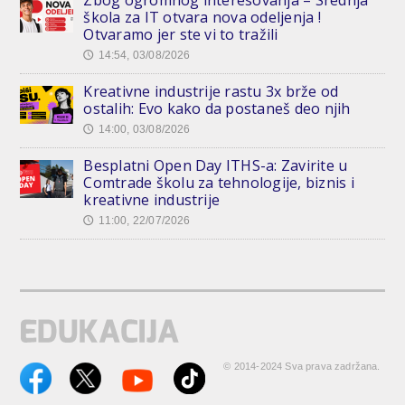
škola za IT otvara nova odeljenja !
Otvaramo jer ste vi to tražili
14:54, 03/08/2026
🕔
Kreativne industrije rastu 3x brže od
ostalih: Evo kako da postaneš deo njih
14:00, 03/08/2026
🕔
Besplatni Open Day ITHS-a: Zavirite u
Comtrade školu za tehnologije, biznis i
kreativne industrije
11:00, 22/07/2026
🕔
© 2014-2024 Sva prava zadržana.