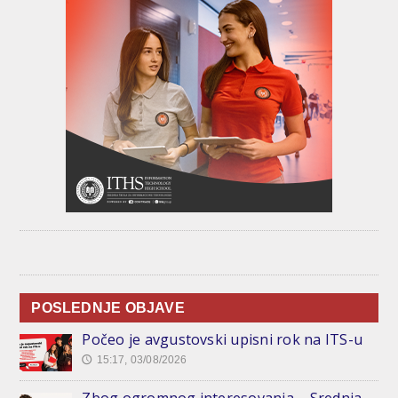
POSLEDNJE OBJAVE
Počeo je avgustovski upisni rok na ITS-u
15:17, 03/08/2026
🕔
Zbog ogromnog interesovanja – Srednja