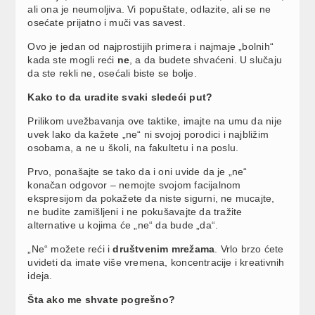
ali ona je neumoljiva. Vi popuštate, odlazite, ali se ne
osećate prijatno i muči vas savest.
Ovo je jedan od najprostijih primera i najmaje „bolnih“
kada ste mogli reći
ne
, a da budete shvaćeni. U slučaju
da ste rekli ne, osećali biste se bolje.
Kako to da uradite svaki sledeći put?
Prilikom uvežbavanja ove taktike, imajte na umu da nije
uvek lako da kažete „ne“ ni svojoj porodici i najbližim
osobama, a ne u školi, na fakultetu i na poslu.
Prvo, ponašajte se tako da i oni uvide da je „ne“
konačan odgovor – nemojte svojom facijalnom
ekspresijom da pokažete da niste sigurni, ne mucajte,
ne budite zamišljeni i ne pokušavajte da tražite
alternative u kojima će „ne“ da bude „da“.
„Ne“ možete reći i
društvenim mrežama
. Vrlo brzo ćete
uvideti da imate više vremena, koncentracije i kreativnih
ideja.
Šta ako me shvate pogrešno?