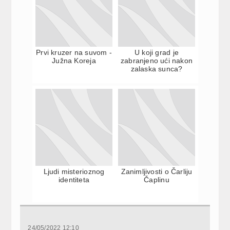
Prvi kruzer na suvom -
U koji grad je
Južna Koreja
zabranjeno ući nakon
zalaska sunca?
Ljudi misterioznog
Zanimljivosti o Čarliju
identiteta
Čaplinu
24/05/2022 12:10