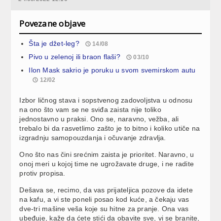
Povezane objave
Šta je džet-leg?
14/08
Pivo u zelenoj ili braon flaši?
03/10
Ilon Mask sakrio je poruku u svom svemirskom autu
12/02
Izbor ličnog stava i sopstvenog zadovoljstva u odnosu
na ono što vam se ne sviđa zaista nije toliko
jednostavno u praksi. Ono se, naravno, vežba, ali
trebalo bi da rasvetlimo zašto je to bitno i koliko utiče na
izgradnju samopouzdanja i očuvanje zdravlja.
Ono što nas čini srećnim zaista je prioritet. Naravno, u
onoj meri u kojoj time ne ugrožavate druge, i ne radite
protiv propisa.
Dešava se, recimo, da vas prijateljica pozove da idete
na kafu, a vi ste poneli posao kod kuće, a čekaju vas
dve-tri mašine veša koje su hitne za pranje. Ona vas
ubeđuje, kaže da ćete stići da obavite sve, vi se branite,