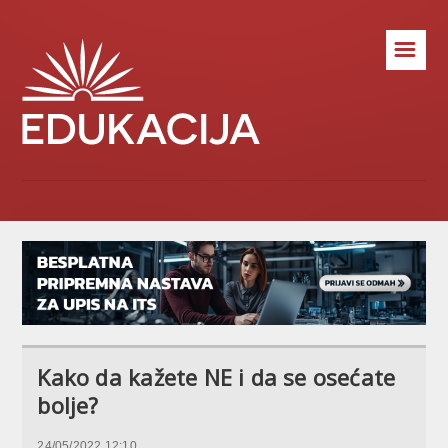
☰
Kako da kažete NE i da se osećate
bolje?
24/05/2022 12:10