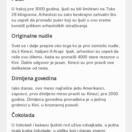
U Irskoj pre 3000 godina, ljudi su bili limitirani na 7oko
28 kilograma. Arheolozi su zato beskrajno zahvalni što
su uspeli da pronađu puter koji su ljudi u ovo vreme
koristili prilikom arheoloških istraživanja.
Originalne nudle
Svet se i dalje prepire oko toga ko je prvi osmislio nudle,
da li Kinezi, Italijani ili Arapi. Ipak, arheolozi su uspeli da
reše ovu dilemu, kada su pronašli 4000 stare rezance u
Kini. Dakle odgovor je jasan, Kinezi su prvi pravili ove
delikatese od testa.
Dimljena govedina
Iako danas, ovo meso najčešće jedu Amerikanci,
zapravo, prvo dimljeno meso pravili su Kinezi, pre 2000
godina. Dimljena govedina pronađena je u jednoj
grobnici u Kini, u broznanoj posudi.
Čokolada
U čokoladi i kakaou ljudski rod uživa odvajkada, a jedna
mala kutija čokolade, u obliku koji i danas znamo,