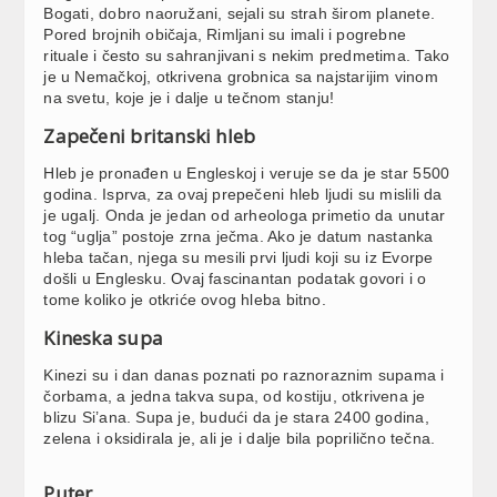
Bogati, dobro naoružani, sejali su strah širom planete.
Pored brojnih običaja, Rimljani su imali i pogrebne
rituale i često su sahranjivani s nekim predmetima. Tako
je u Nemačkoj, otkrivena grobnica sa najstarijim vinom
na svetu, koje je i dalje u tečnom stanju!
Zapečeni britanski hleb
Hleb je pronađen u Engleskoj i veruje se da je star 5500
godina. Isprva, za ovaj prepečeni hleb ljudi su mislili da
je ugalj. Onda je jedan od arheologa primetio da unutar
tog “uglja” postoje zrna ječma. Ako je datum nastanka
hleba tačan, njega su mesili prvi ljudi koji su iz Evorpe
došli u Englesku. Ovaj fascinantan podatak govori i o
tome koliko je otkriće ovog hleba bitno.
Kineska supa
Kinezi su i dan danas poznati po raznoraznim supama i
čorbama, a jedna takva supa, od kostiju, otkrivena je
blizu Si’ana. Supa je, budući da je stara 2400 godina,
zelena i oksidirala je, ali je i dalje bila poprilično tečna.
Puter