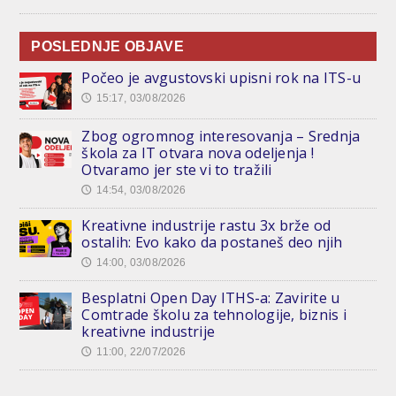
POSLEDNJE OBJAVE
Počeo je avgustovski upisni rok na ITS-u
15:17, 03/08/2026
🕔
Zbog ogromnog interesovanja – Srednja
škola za IT otvara nova odeljenja !
Otvaramo jer ste vi to tražili
14:54, 03/08/2026
🕔
Kreativne industrije rastu 3x brže od
ostalih: Evo kako da postaneš deo njih
14:00, 03/08/2026
🕔
Besplatni Open Day ITHS-a: Zavirite u
Comtrade školu za tehnologije, biznis i
kreativne industrije
11:00, 22/07/2026
🕔