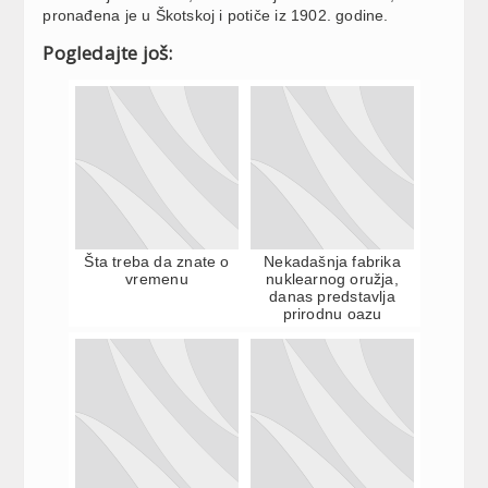
pronađena je u Škotskoj i potiče iz 1902. godine.
Pogledajte još:
Šta treba da znate o
Nekadašnja fabrika
vremenu
nuklearnog oružja,
danas predstavlja
prirodnu oazu