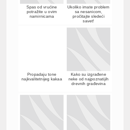
Spas od vrućine
Ukoliko imate problem
potražite u ovim
sa nesanicom,
namirnicama
pročitajte sledeći
savet!
Propadaju tone
Kako su izgrađene
najkvalitetnijeg kakaa
neke od najpoznatijih
drevnih građevina