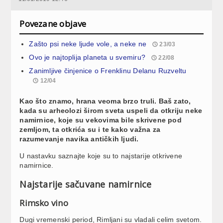
Povezane objave
Zašto psi neke ljude vole, a neke ne
23/03
Ovo je najtoplija planeta u svemiru?
22/08
Zanimljive činjenice o Frenklinu Delanu Ruzveltu
12/04
Kao što znamo, hrana veoma brzo truli. Baš zato,
kada su arheolozi širom sveta uspeli da otkriju neke
namirnice, koje su vekovima bile skrivene pod
zemljom, ta otkrića su i te kako važna za
razumevanje navika antičkih ljudi.
U nastavku saznajte koje su to najstarije otkrivene
namirnice.
Najstarije sačuvane namirnice
Rimsko vino
Dugi vremenski period, Rimljani su vladali celim svetom.