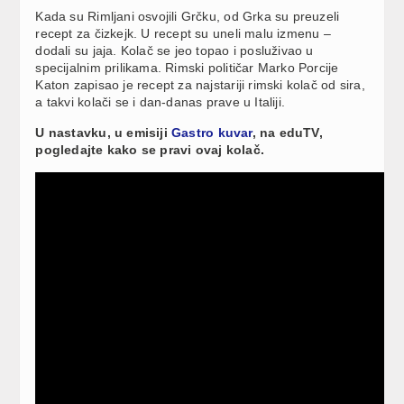
Kada su Rimljani osvojili Grčku, od Grka su preuzeli
recept za čizkejk. U recept su uneli malu izmenu –
dodali su jaja. Kolač se jeo topao i posluživao u
specijalnim prilikama. Rimski političar Marko Porcije
Katon zapisao je recept za najstariji rimski kolač od sira,
a takvi kolači se i dan-danas prave u Italiji.
U nastavku, u emisiji
Gastro kuvar
, na eduTV,
pogledajte kako se pravi ovaj kolač.