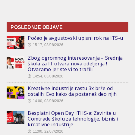
POSLEDNJE OBJAVE
Počeo je avgustovski upisni rok na ITS-u
15:17, 03/08/2026
🕔
Zbog ogromnog interesovanja – Srednja
škola za IT otvara nova odeljenja !
Otvaramo jer ste vi to tražili
14:54, 03/08/2026
🕔
Kreativne industrije rastu 3x brže od
ostalih: Evo kako da postaneš deo njih
14:00, 03/08/2026
🕔
Besplatni Open Day ITHS-a: Zavirite u
Comtrade školu za tehnologije, biznis i
kreativne industrije
11:00, 22/07/2026
🕔