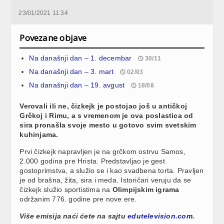
23/01/2021 11:34
Povezane objave
Na današnji dan – 1. decembar
30/11
Na današnji dan – 3. mart
02/03
Na današnji dan – 19. avgust
18/08
Verovali ili ne, čizkejk je postojao još u antičkoj
Grčkoj i Rimu, a s vremenom je ova poslastica od
sira pronašla svoje mesto u gotovo svim svetskim
kuhinjama.
Prvi čizkejk napravljen je na grčkom ostrvu Samos,
2.000 godina pre Hrista. Predstavljao je gest
gostoprimstva, a služio se i kao svadbena torta. Pravljen
je od brašna, žita, sira i meda. Istoričari veruju da se
čizkejk služio sportistima na
Olimpijskim igrama
održanim 776. godine pre nove ere.
Više emisija naći ćete na sajtu
edutelevision.com.