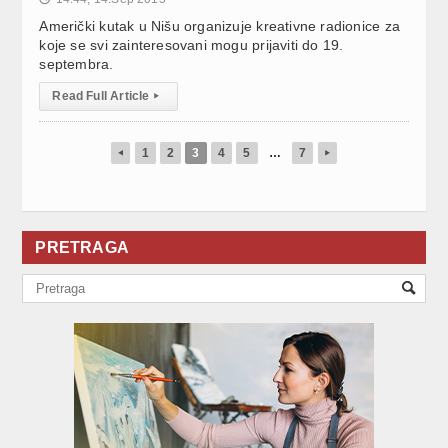
Američki kutak u Nišu organizuje kreativne radionice za
koje se svi zainteresovani mogu prijaviti do 19.
septembra.
Read Full Article
▸
1
2
3
4
5
…
7
◂
▸
PRETRAGA