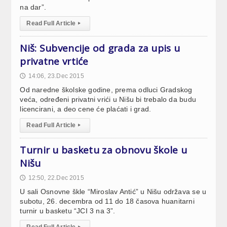
na dar”.
Read Full Article
▸
Niš: Subvencije od grada za upis u
privatne vrtiće
14:06, 23.Dec 2015
🕔
Od naredne školske godine, prema odluci Gradskog
veća, određeni privatni vrići u Nišu bi trebalo da budu
licencirani, a deo cene će plaćati i grad.
Read Full Article
▸
Turnir u basketu za obnovu škole u
Nišu
12:50, 22.Dec 2015
🕔
U sali Osnovne škle “Miroslav Antić” u Nišu održava se u
subotu, 26. decembra od 11 do 18 časova huanitarni
turnir u basketu “JCI 3 na 3”.
Read Full Article
▸