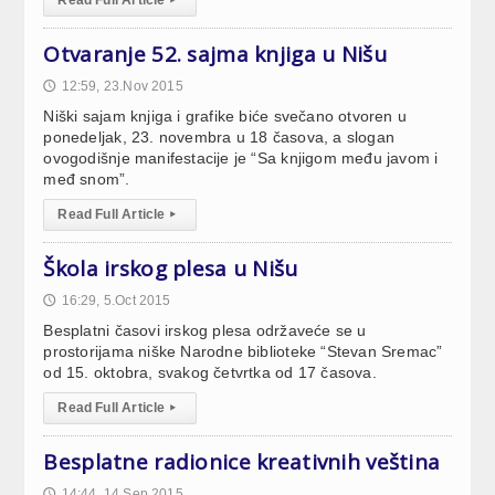
Otvaranje 52. sajma knjiga u Nišu
12:59, 23.Nov 2015
🕔
Niški sajam knjiga i grafike biće svečano otvoren u
ponedeljak, 23. novembra u 18 časova, a slogan
ovogodišnje manifestacije je “Sa knjigom među javom i
međ snom”.
Read Full Article
▸
Škola irskog plesa u Nišu
16:29, 5.Oct 2015
🕔
Besplatni časovi irskog plesa održaveće se u
prostorijama niške Narodne biblioteke “Stevan Sremac”
od 15. oktobra, svakog četvrtka od 17 časova.
Read Full Article
▸
Besplatne radionice kreativnih veština
14:44, 14.Sep 2015
🕔