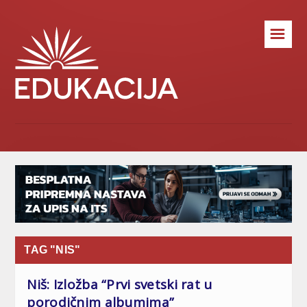
☰
TAG "NIS"
Niš: Izložba “Prvi svetski rat u
porodičnim albumima”