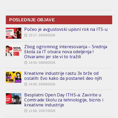
POSLEDNJE OBJAVE
Počeo je avgustovski upisni rok na ITS-u
15:17, 03/08/2026
🕔
Zbog ogromnog interesovanja – Srednja
škola za IT otvara nova odeljenja !
Otvaramo jer ste vi to tražili
14:54, 03/08/2026
🕔
Kreativne industrije rastu 3x brže od
ostalih: Evo kako da postaneš deo njih
14:00, 03/08/2026
🕔
Besplatni Open Day ITHS-a: Zavirite u
Comtrade školu za tehnologije, biznis i
kreativne industrije
11:00, 22/07/2026
🕔