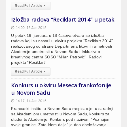
Read Full Article
▸
Izložba radova “Reciklart 2014” u petak
14:00, 15.Jan 2015
🕔
U petak 16. januara u 18 časova otvara se izložba
radova koji su nastali u okviru projekta “Reciklart 2014”
realizovanog od strane Departmana likovnih umetnosti
Akademije umetnosti u Novom Sadu i Inkluzivno
kreativnog centra SOŠO “Milan Petrović”. Radovi
projekta “Reciklart”,
Read Full Article
▸
Konkurs u okviru Meseca frankofonije
u Novom Sadu
14:17, 14.Jan 2015
🕔
Francuski institut u Novom Sadu raspisao je, u saradnji
sa Akademijom umetnosti u Novom Sadu, konkurs za
studente Akademije. Konkurs pod nazivom “Poznajem
svoje granice. Zato idem dalje” je deo obeležavanja