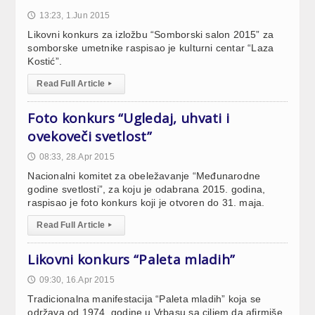
13:23, 1.Jun 2015
🕔
Likovni konkurs za izložbu “Somborski salon 2015” za
somborske umetnike raspisao je kulturni centar “Laza
Kostić”.
Read Full Article
▸
Foto konkurs “Ugledaj, uhvati i
ovekoveči svetlost”
08:33, 28.Apr 2015
🕔
Nacionalni komitet za obeležavanje “Međunarodne
godine svetlosti”, za koju je odabrana 2015. godina,
raspisao je foto konkurs koji je otvoren do 31. maja.
Read Full Article
▸
Likovni konkurs “Paleta mladih”
09:30, 16.Apr 2015
🕔
Tradicionalna manifestacija “Paleta mladih” koja se
održava od 1974. godine u Vrbasu sa ciljem da afirmiše