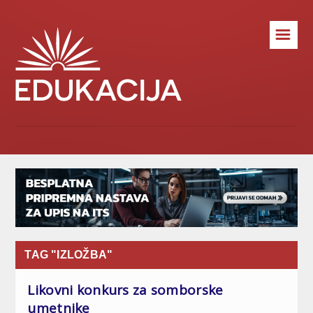
☰
TAG "IZLOŽBA"
Likovni konkurs za somborske
umetnike