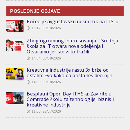
POSLEDNJE OBJAVE
Počeo je avgustovski upisni rok na ITS-u
15:17, 03/08/2026
🕔
Zbog ogromnog interesovanja – Srednja
škola za IT otvara nova odeljenja !
Otvaramo jer ste vi to tražili
14:54, 03/08/2026
🕔
Kreativne industrije rastu 3x brže od
ostalih: Evo kako da postaneš deo njih
14:00, 03/08/2026
🕔
Besplatni Open Day ITHS-a: Zavirite u
Comtrade školu za tehnologije, biznis i
kreativne industrije
11:00, 22/07/2026
🕔