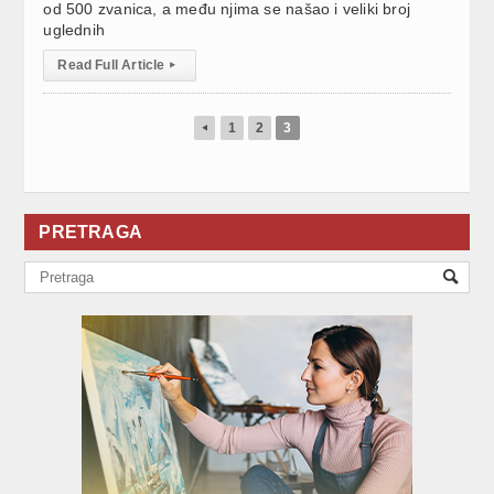
od 500 zvanica, a među njima se našao i veliki broj
uglednih
Read Full Article
▸
1
2
3
◂
PRETRAGA