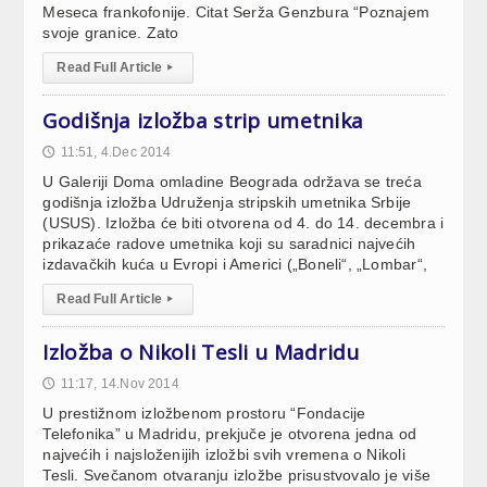
Meseca frankofonije. Citat Serža Genzbura “Poznajem
svoje granice. Zato
Read Full Article
▸
Godišnja izložba strip umetnika
11:51, 4.Dec 2014
🕔
U Galeriji Doma omladine Beograda održava se treća
godišnja izložba Udruženja stripskih umetnika Srbije
(USUS). Izložba će biti otvorena od 4. do 14. decembra i
prikazaće radove umetnika koji su saradnici najvećih
izdavačkih kuća u Evropi i Americi („Boneli“, „Lombar“,
Read Full Article
▸
Izložba o Nikoli Tesli u Madridu
11:17, 14.Nov 2014
🕔
U prestižnom izložbenom prostoru “Fondacije
Telefonika” u Madridu, prekjuče je otvorena jedna od
najvećih i najsloženijih izložbi svih vremena o Nikoli
Tesli. Svečanom otvaranju izložbe prisustvovalo je više