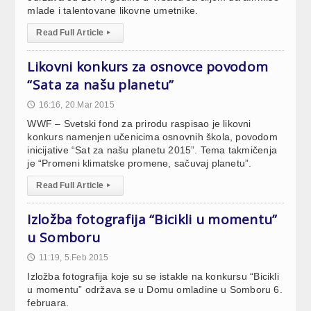
mlade i talentovane likovne umetnike.
Read Full Article
▸
Likovni konkurs za osnovce povodom
“Sata za našu planetu”
16:16, 20.Mar 2015
🕔
WWF – Svetski fond za prirodu raspisao je likovni
konkurs namenjen učenicima osnovnih škola, povodom
inicijative “Sat za našu planetu 2015”. Tema takmičenja
je “Promeni klimatske promene, sačuvaj planetu”.
Read Full Article
▸
Izložba fotografija “Bicikli u momentu”
u Somboru
11:19, 5.Feb 2015
🕔
Izložba fotografija koje su se istakle na konkursu “Bicikli
u momentu” održava se u Domu omladine u Somboru 6.
februara.