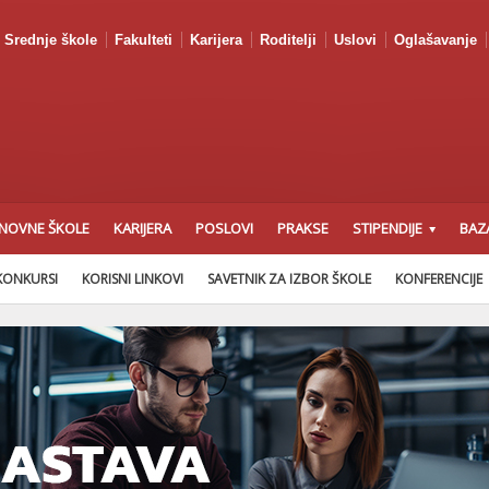
Srednje škole
Fakulteti
Karijera
Roditelji
Uslovi
Oglašavanje
NOVNE ŠKOLE
KARIJERA
POSLOVI
PRAKSE
STIPENDIJE
BAZ
KONKURSI
KORISNI LINKOVI
SAVETNIK ZA IZBOR ŠKOLE
KONFERENCIJE