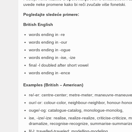
uvede neke promene kako bi reči zvučale više fonetski.
Pogledajte sledeće primere:
British English
words ending in -re
words ending in -our
words ending in -ogue
words ending in -ise, -ize
final -l doubled after short vowel
words ending in -ence
Examples (British – American)
re/-er: centre-center; metre-meter; maneuvre-maneuver
our/-or: colour-color, neighbour-neighbor, honour-honor
ouge/-og: catalogue-catalog, monologue-monolog,
ise, -ize/-ize: realise, realize-realize, criticise-critic
dramatize, recognise-recognize, summarise-summariz
ll/-l: travelled-traveled; modelling-modeling