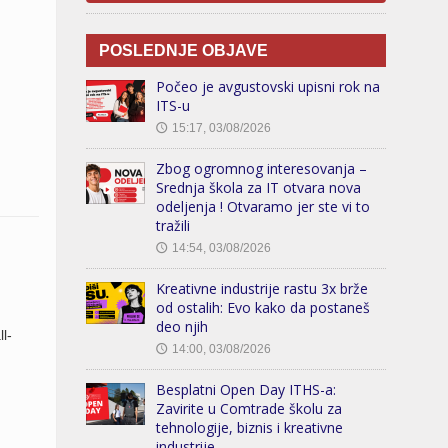
POSLEDNJE OBJAVE
Počeo je avgustovski upisni rok na
ITS-u
15:17, 03/08/2026
🕔
Zbog ogromnog interesovanja –
Srednja škola za IT otvara nova
odeljenja ! Otvaramo jer ste vi to
tražili
14:54, 03/08/2026
🕔
Kreativne industrije rastu 3x brže
od ostalih: Evo kako da postaneš
deo njih
l-
14:00, 03/08/2026
🕔
Besplatni Open Day ITHS-a:
Zavirite u Comtrade školu za
tehnologije, biznis i kreativne
industrije