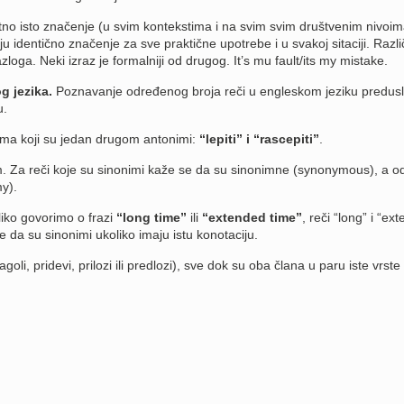
tno isto značenje (u svim kontekstima i na svim svim društvenim nivoim
 identično značenje za sve praktične upotrebe i u svakoj sitaciji. Razli
zloga. Neki izraz je formalniji od drugog. It’s mu fault/its my mistake.
g jezika.
Poznavanje određenog broja reči u engleskom jeziku predusl
u.
ma koji su jedan drugom antonimi:
“lepiti” i “rascepiti”
.
njem. Za reči koje su sinonimi kaže se da su sinonimne (synonymous), a 
y).
liko govorimo o frazi
“long time”
ili
“extended time”
, reči “long” i “ex
e da su sinonimi ukoliko imaju istu konotaciju.
li, pridevi, prilozi ili predlozi), sve dok su oba člana u paru iste vrste 