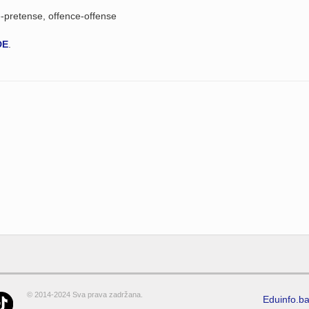
e-pretense, offence-offense
DE
.
© 2014-2024 Sva prava zadržana.
Eduinfo.b