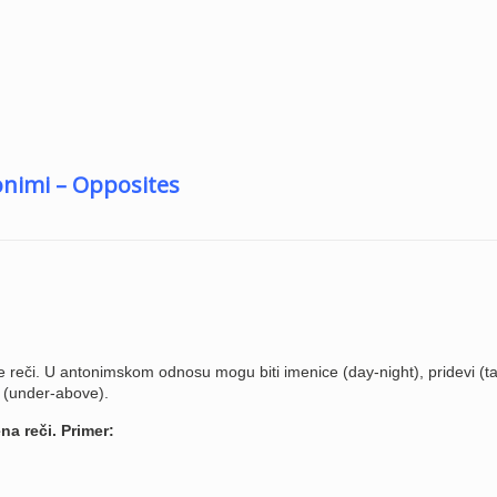
nimi – Opposites
 reči. U antonimskom odnosu mogu biti imenice (day-night), pridevi (tal
zi (under-above).
ena reči. Primer: