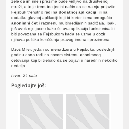
žele da im ime i prezime bude vidljivo na društvenoj
mreži, a to je trenutno jedini način da se na nju prijavite.
Fejsbuk trenutno radi na
dodatnoj aplikaciji
, ili na
dodatku glavnoj aplikaciji koji bi korisnicima omogućio
anonimni čet
i razmenu multimedijalnih sadržaja. Ipak,
još uvek nije jasno kako će ova aplikacija funkcionisati i
biti povezana sa Fejsbukom kada se uzme u obzir
njihova politika korišćenja pravog imena i prezimena.
Džoš Miler, jedan od menadžera u Fejsbuku, poslednjih
godinu dana radi na novom sistemu anonimnog
četovanja koji bi trebalo da se pojavi u narednih nekoliko
nedelja.
Izvor: 24 sata
Pogledajte još: