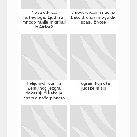
Nova otkrića
5 neverovatnih načina
arheologa: Ljudi su
kako dronovi mogu da
mnogo ranije migrirali
spasu živote
iz Afrike?
Helijum-3 "curi" iz
Program koji čita
Zemljinog jezgra
ljudske misli!
dokazujući kako je
nastala naša planeta