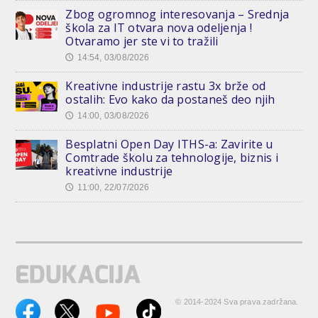
Zbog ogromnog interesovanja – Srednja
škola za IT otvara nova odeljenja !
Otvaramo jer ste vi to tražili
14:54, 03/08/2026
🕔
Kreativne industrije rastu 3x brže od
ostalih: Evo kako da postaneš deo njih
14:00, 03/08/2026
🕔
Besplatni Open Day ITHS-a: Zavirite u
Comtrade školu za tehnologije, biznis i
kreativne industrije
11:00, 22/07/2026
🕔
© 2014-2024 Sva prava zadržana.