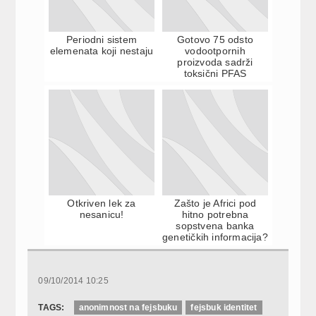
Periodni sistem
Gotovo 75 odsto
elemenata koji nestaju
vodootpornih
proizvoda sadrži
toksični PFAS
Otkriven lek za
Zašto je Africi pod
nesanicu!
hitno potrebna
sopstvena banka
genetičkih informacija?
09/10/2014 10:25
TAGS:
anonimnost na fejsbuku
fejsbuk identitet