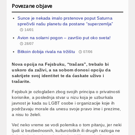
Povezane objave
Sunce je nekada imalo prstenove poput Saturna
sprečivši našu planetu da postane “superzemlja”
14/01
Avion na solarni pogon – završio put oko sveta!
28/07
Bitkoin dobija rivala na tržištu
07/06
Nova opcija na Fejsbuku, “tračara”, trebalo bi
uskoro da zaživi, a sa sobom donosi opciju da
sakrijete svoj identitet te da ćaskate uživo i
tračarite.
Fejsbuk je ozloglašen zbog svojih principa o privatnosti
korisnike, a poslednja stvar u nizu koja je uzburkala
javnost je kada su LGBT osobe i organizacije koje ih
podržavaju morale da unesu svoje pravo ime i prezime,
a nisu to želeli.
Već neko vreme se vodi polemika o tom pitanju, jer neki
ljudi iz bezbednosnih, kulturoloških ili drugih razloga ne