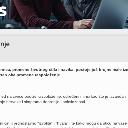
enje
nica, promene životnog stila i navika, postoje još brojne male i
tren oka promene raspoloženje…
ed na cveće podiže raspoloženje, određeni mirisi kao što je lavanda i
nje nervoze i simptoma depresije i anksioznosti.
 čin ili jednostavno “izvolite” i “hvala” i te kako mogu da utiču na vaše