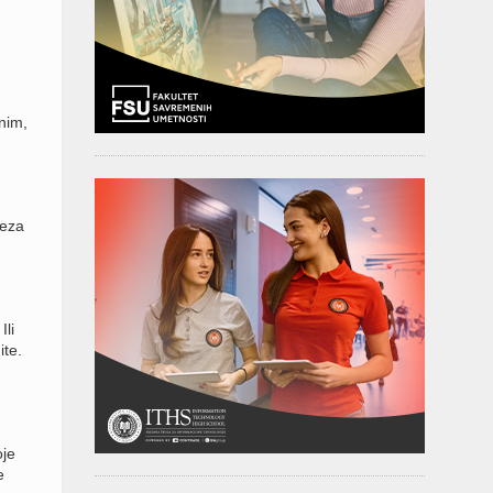
nim,
veza
Ili
ite.
oje
e