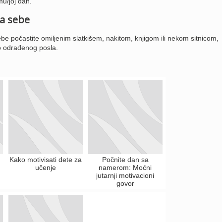
mu/joj dan.
a sebe
 počastite omiljenim slatkišem, nakitom, knjigom ili nekom sitnicom,
o odrađenog posla.
Kako motivisati dete za
Počnite dan sa
učenje
namerom: Moćni
jutarnji motivacioni
govor