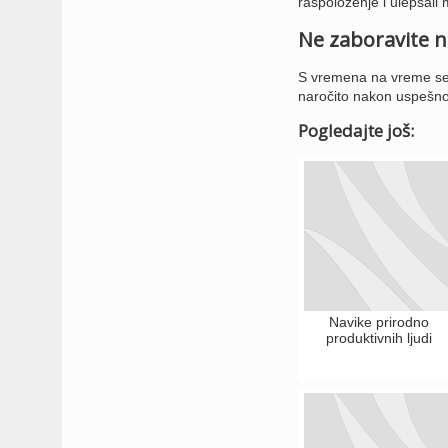
raspoloženje i ulepšali 
Ne zaboravite n
S vremena na vreme sebe
naročito nakon uspešn
Pogledajte još:
Navike prirodno
produktivnih ljudi