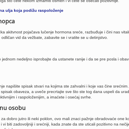
ga što ćete nekom izmamiti osmeh i vi ćete se osećati pozitivnije.
na ulja koja podižu raspoloženje
nopca
čka akitvnost pojačava lučenje hormona sreće, razbuđuje i čini nas vital
dličan vid da vežbate, zabavite se i vratite se u detinjstvo.
 jednom nedeljno isprobajte da ustanete ranije i da se pre posla i oba
 napišite spisak stvari na kojima ste zahvalni i koje vas čine srećnim. 
 spisak obaveza, a uveče precrtajte sve što ste tog dana uspeli da urad
ktivnijim i raspoloženijim, a imaćete i osećaj svrhe.
enu osobu
 za dobro jutro ili neki poklon, ovo mali znaci pažnje obradovaće one k
 vi biti zadovoljniji i srećniji, kada znate da ste uticali pozitivno na nečij