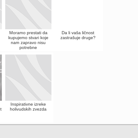
Moramo prestati da
Da li vaša ličnost
kupujemo stvari koje
zastrašuje druge?
nam zapravo nisu
potrebne
Inspirativne izreke
t
holivudskih zvezda