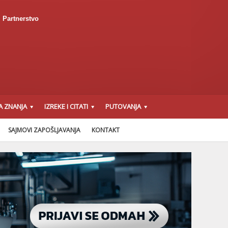
Partnerstvo
A ZNANJA
IZREKE I CITATI
PUTOVANJA
SAJMOVI ZAPOŠLJAVANJA
KONTAKT