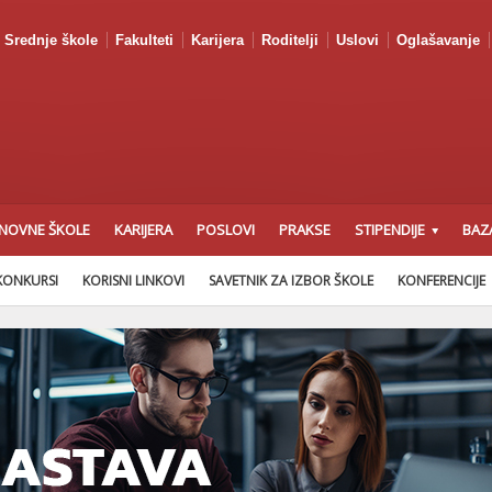
Srednje škole
Fakulteti
Karijera
Roditelji
Uslovi
Oglašavanje
NOVNE ŠKOLE
KARIJERA
POSLOVI
PRAKSE
STIPENDIJE
BAZ
KONKURSI
KORISNI LINKOVI
SAVETNIK ZA IZBOR ŠKOLE
KONFERENCIJE