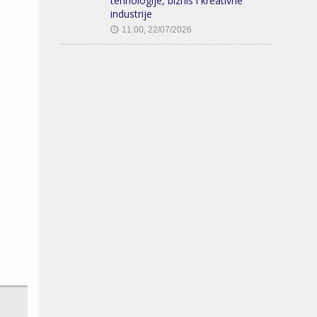
tehnologije, biznis i kreativne
industrije
11:00, 22/07/2026
🕔