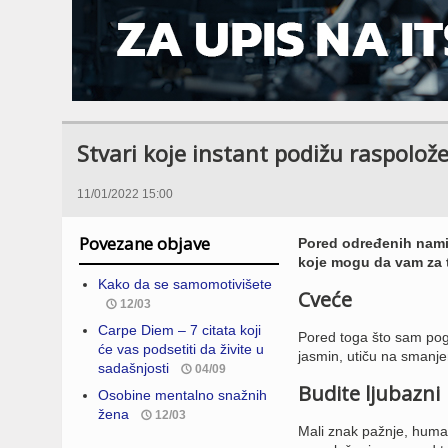
Stvari koje instant podižu raspolož
11/01/2022 15:00
Povezane objave
Pored određenih namir
koje mogu da vam za 
Kako da se samomotivišete
Cveće
12/03
Carpe Diem – 7 citata koji
Pored toga što sam pogl
će vas podsetiti da živite u
jasmin, utiču na smanje
sadašnjosti
04/09
Budite ljubazni
Osobine mentalno snažnih
žena
12/03
Mali znak pažnje, humani