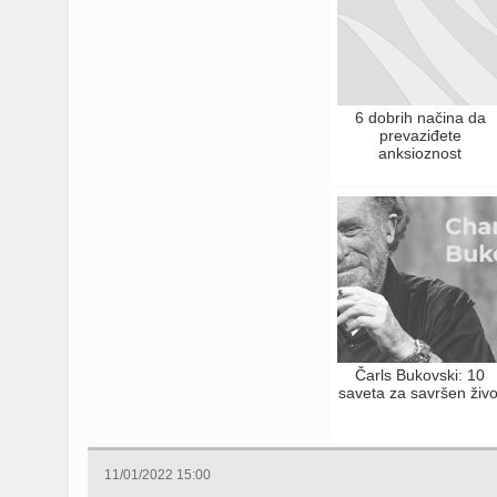
6 dobrih načina da
prevaziđete
anksioznost
Čarls Bukovski: 10
saveta za savršen živo
11/01/2022 15:00