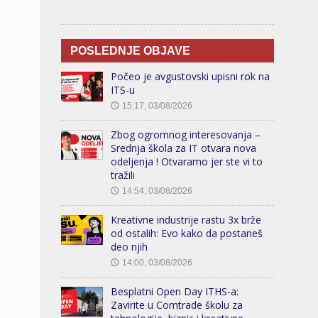
POSLEDNJE OBJAVE
Počeo je avgustovski upisni rok na
ITS-u
15:17, 03/08/2026
🕔
Zbog ogromnog interesovanja –
Srednja škola za IT otvara nova
odeljenja ! Otvaramo jer ste vi to
tražili
14:54, 03/08/2026
🕔
Kreativne industrije rastu 3x brže
od ostalih: Evo kako da postaneš
deo njih
14:00, 03/08/2026
🕔
Besplatni Open Day ITHS-a:
Zavirite u Comtrade školu za