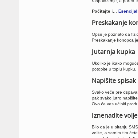
raspoloženje, a pored to
Počitajte i…
Esencijal
Preskakanje ko
Opše je poznato da fizi
Preskakanje konopca je o
Jutarnja kupka
Ukoliko je ikako moguće
potopite u toplu kupku.
Napišite spisak
Svako veče pre dspavanje
pak svako jutro napišite
Ovo će vas učiniti produ
Iznenadite volj
Bilo da je u pitanju SMS
volite, a samim tim ćete i