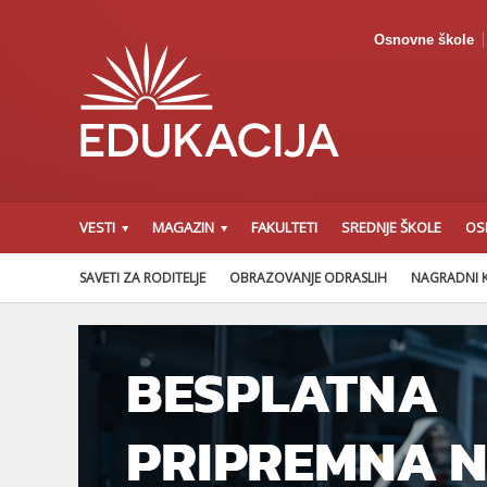
Osnovne škole
VESTI
MAGAZIN
FAKULTETI
SREDNJE ŠKOLE
OS
SAVETI ZA RODITELJE
OBRAZOVANJE ODRASLIH
NAGRADNI 