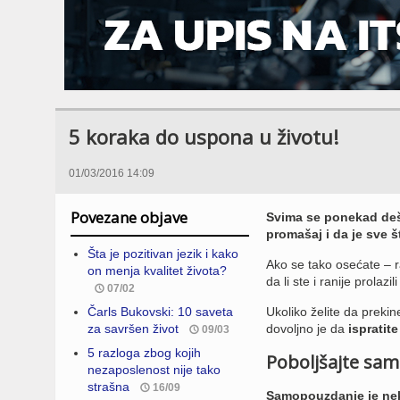
5 koraka do uspona u životu!
01/03/2016 14:09
Povezane objave
Svima se ponekad deša
promašaj i da je sve š
Šta je pozitivan jezik i kako
Ako se tako osećate – ra
on menja kvalitet života?
da li ste i ranije prolazi
07/02
Čarls Bukovski: 10 saveta
Ukoliko želite da prekin
za savršen život
dovoljno je da
ispratit
09/03
5 razloga zbog kojih
Poboljšajte sa
nezaposlenost nije tako
strašna
16/09
Samopouzdanje je neka