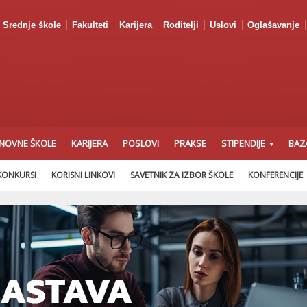
Srednje škole
Fakulteti
Karijera
Roditelji
Uslovi
Oglašavanje
NOVNE ŠKOLE
KARIJERA
POSLOVI
PRAKSE
STIPENDIJE
BAZ
KONKURSI
KORISNI LINKOVI
SAVETNIK ZA IZBOR ŠKOLE
KONFERENCIJE