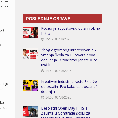
da ne
 samo
POSLEDNJE OBJAVE
Počeo je avgustovski upisni rok na
još
ITS-u
15:17, 03/08/2026
🕔
u
Zbog ogromnog interesovanja –
Srednja škola za IT otvara nova
odeljenja ! Otvaramo jer ste vi to
tražili
14:54, 03/08/2026
🕔
Kreativne industrije rastu 3x brže
li je
od ostalih: Evo kako da postaneš
te
deo njih
14:00, 03/08/2026
🕔
ako
at da
Besplatni Open Day ITHS-a:
Zavirite u Comtrade školu za