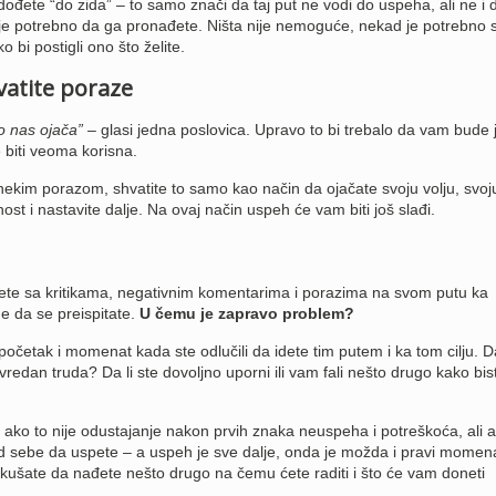
ođete “do zida” – to samo znači da taj put ne vodi do uspeha, ali ne i 
 je potrebno da ga pronađete. Ništa nije nemoguće, nekad je potrebno
o bi postigli ono što želite.
vatite poraze
o nas ojača”
– glasi jedna poslovica. Upravo to bi trebalo da vam bude 
 biti veoma korisna.
ekim porazom, shvatite to samo kao način da ojačate svoju volju, svoj
ičnost i nastavite dalje. Na ovaj način uspeh će vam biti još slađi.
ete sa kritikama, negativnim komentarima i porazima na svom putu ka
 da se preispitate.
U čemu je zapravo problem?
početak i momenat kada ste odlučili da idete tim putem i ka tom cilju. Da 
e vredan truda? Da li ste dovoljno uporni ili vam fali nešto drugo kako bis
ako to nije odustajanje nakon prvih znaka neuspeha i potreškoća, ali 
 od sebe da uspete – a uspeh je sve dalje, onda je možda i pravi momen
kušate da nađete nešto drugo na čemu ćete raditi i što će vam doneti