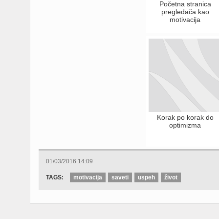
Početna stranica
pregledača kao
motivacija
Korak po korak do
optimizma
01/03/2016 14:09
TAGS:
motivacija
saveti
uspeh
život