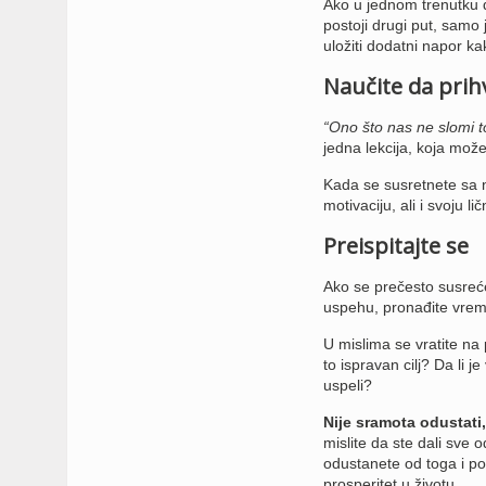
Ako u jednom trenutku d
postoji drugi put, samo
uložiti dodatni napor kak
Naučite da prih
“Ono što nas ne slomi t
jedna lekcija, koja može
Kada se susretnete sa n
motivaciju, ali i svoju l
Preispitajte se
Ako se prečesto susreć
uspehu, pronađite vreme
U mislima se vratite na 
to ispravan cilj? Da li j
uspeli?
Nije sramota odustati,
mislite da ste dali sve
odustanete od toga i po
prosperitet u životu.