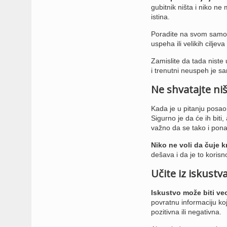
gubitnik ništa i niko ne
istina.
Poradite na svom samopo
uspeha ili velikih ciljeva
Zamislite da tada niste 
i trenutni neuspeh je sa
Ne shvatajte niš
Kada je u pitanju posao 
Sigurno je da će ih bit
važno da se tako i pona
Niko ne voli da čuje k
dešava i da je to korisno
Učite iz iskustv
Iskustvo može biti ve
povratnu informaciju koj
pozitivna ili negativna.