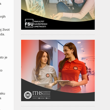
a
njih
j život
ada.
to je
to
vaku
a