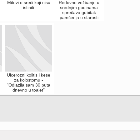
Mitovi o sreći koji nisu
Redovno vežbanje u
istiniti
srednjim godinama
sprečava gubitak
pamćenja u starosti
Ulcerozni kolitis i kese
za kolostomu -
"Odlazila sam 30 puta
dnevno u toalet"