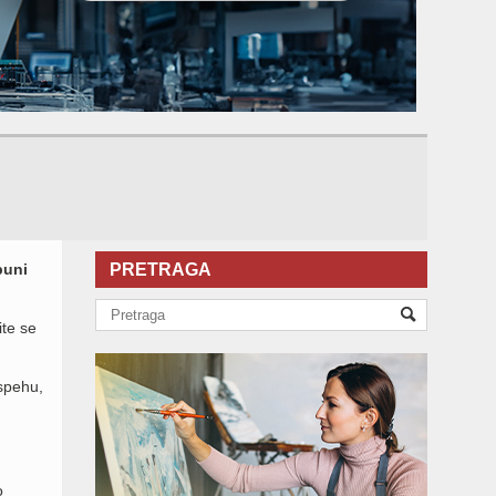
puni
PRETRAGA
ite se
uspehu,
o