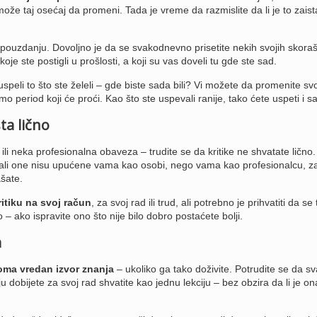
 može taj osećaj da promeni. Tada je vreme da razmislite da li je to zaist
uzdanju. Dovoljno je da se svakodnevno prisetite nekih svojih skoraš
 koje ste postigli u prošlosti, a koji su vas doveli tu gde ste sad.
uspeli to što ste želeli – gde biste sada bili? Vi možete da promenite svo
mo period koji će proći. Kao što ste uspevali ranije, tako ćete uspeti i s
ta lično
ili neka profesionalna obaveza – trudite se da kritike ne shvatate lično.
i, ali one nisu upućene vama kao osobi, nego vama kao profesionalcu, za
šate.
ritiku na svoj račun
, za svoj rad ili trud, ali potrebno je prihvatiti da se 
 – ako ispravite ono što nije bilo dobro postaćete bolji.
a
oma vredan izvor znanja
– ukoliko ga tako doživite. Potrudite se da s
u dobijete za svoj rad shvatite kao jednu lekciju – bez obzira da li je on