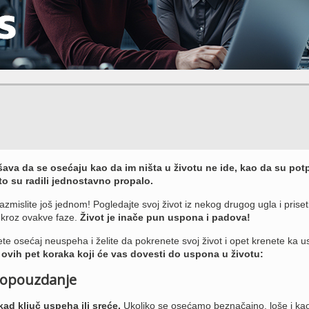
va da se osećaju kao da im ništa u životu ne ide, kao da su pot
to su radili jednostavno propalo.
zmislite još jednom! Pogledajte svoj život iz nekog drugog ugla i priset
li kroz ovakve faze.
Život je inače pun uspona i padova!
ete osećaj neuspeha i želite da pokrenete svoj život i opet krenete ka 
e ovih pet koraka koji će vas dovesti do uspona u životu:
mopouzdanje
d ključ uspeha ili sreće.
Ukoliko se osećamo beznačajno, loše i ka