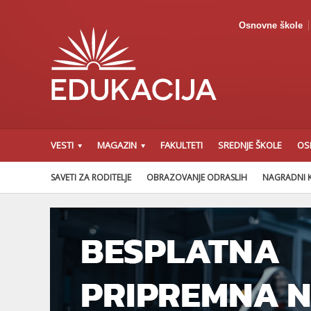
Osnovne škole
VESTI
MAGAZIN
FAKULTETI
SREDNJE ŠKOLE
OS
SAVETI ZA RODITELJE
OBRAZOVANJE ODRASLIH
NAGRADNI 