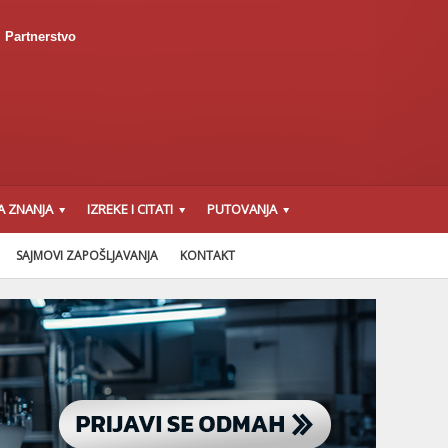
Partnerstvo
A ZNANJA
IZREKE I CITATI
PUTOVANJA
SAJMOVI ZAPOŠLJAVANJA
KONTAKT