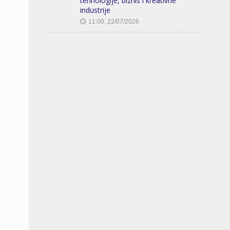
tehnologije, biznis i kreativne
industrije
11:00, 22/07/2026
🕔