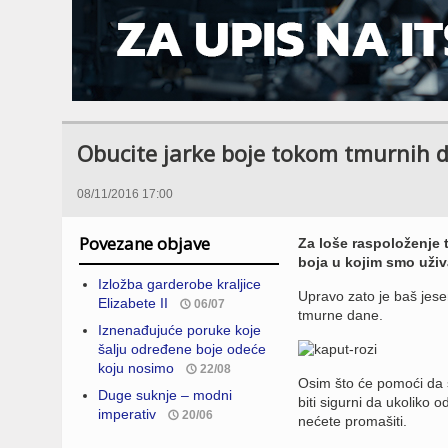
Obucite jarke boje tokom tmurnih 
08/11/2016 17:00
Povezane objave
Za loše raspoloženje 
boja u kojim smo uživa
Izložba garderobe kraljice
Upravo zato je baš jese
Elizabete II
06/07
tmurne dane.
Iznenađujuće poruke koje
šalju određene boje odeće
koju nosimo
22/08
Osim što će pomoći da 
Duge suknje – modni
biti sigurni da ukoliko
imperativ
20/06
nećete promašiti.