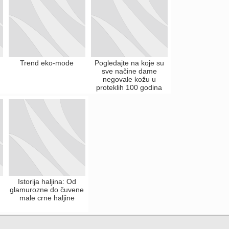
Trend eko-mode
Pogledajte na koje su
sve načine dame
negovale kožu u
proteklih 100 godina
Istorija haljina: Od
glamurozne do čuvene
male crne haljine