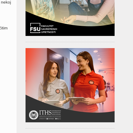
 nekoj
čitim