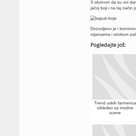
S obzirom da su ovi dan
jačoj boji i na taj način 
Dozvoljeno je i kominova
nijansama i sirokom pal
Pogledajte još:
Trend uskih farmerica
izbledeo sa modne
scene