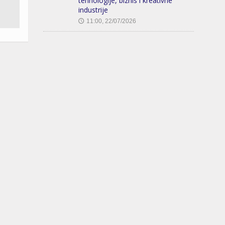
tehnologije, biznis i kreativne
industrije
11:00, 22/07/2026
🕔