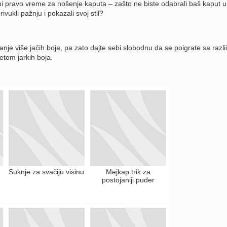
i pravo vreme za nošenje kaputa – zašto ne biste odabrali baš kaput u
privukli pažnju i pokazali svoj stil?
nje više jačih boja, pa zato dajte sebi slobodnu da se poigrate sa razli
etom jarkih boja.
Suknje za svačiju visinu
Mejkap trik za
postojaniji puder