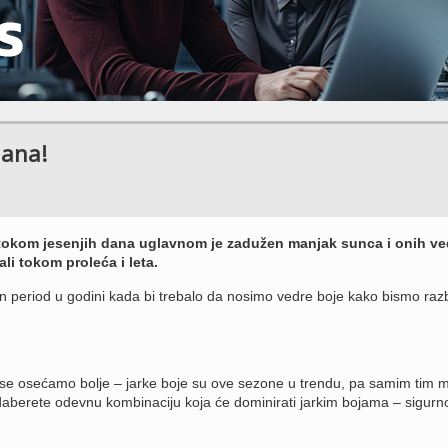
dana!
tokom jesenjih dana uglavnom je zadužen manjak sunca i onih ve
li tokom proleća i leta.
n period u godini kada bi trebalo da nosimo vedre boje kako bismo razbi
se osećamo bolje – jarke boje su ove sezone u trendu, pa samim tim 
 odaberete odevnu kombinaciju koja će dominirati jarkim bojama – sigurn