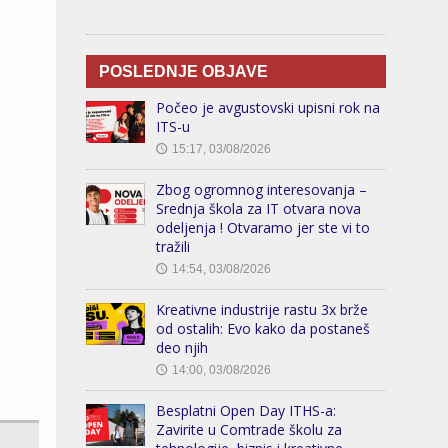
POSLEDNJE OBJAVE
Počeo je avgustovski upisni rok na
ITS-u
15:17, 03/08/2026
🕔
Zbog ogromnog interesovanja –
Srednja škola za IT otvara nova
odeljenja ! Otvaramo jer ste vi to
tražili
14:54, 03/08/2026
🕔
Kreativne industrije rastu 3x brže
od ostalih: Evo kako da postaneš
deo njih
14:00, 03/08/2026
🕔
Besplatni Open Day ITHS-a:
Zavirite u Comtrade školu za