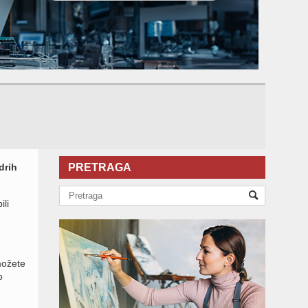
drih
PRETRAGA
li
možete
o