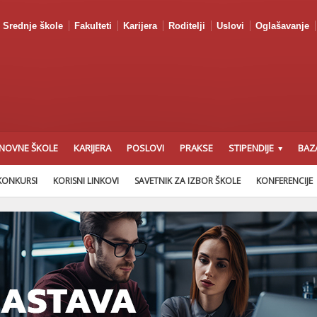
Srednje škole
Fakulteti
Karijera
Roditelji
Uslovi
Oglašavanje
NOVNE ŠKOLE
KARIJERA
POSLOVI
PRAKSE
STIPENDIJE
BAZ
KONKURSI
KORISNI LINKOVI
SAVETNIK ZA IZBOR ŠKOLE
KONFERENCIJE