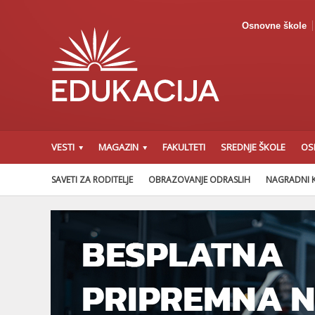
Osnovne škole
VESTI
MAGAZIN
FAKULTETI
SREDNJE ŠKOLE
OS
SAVETI ZA RODITELJE
OBRAZOVANJE ODRASLIH
NAGRADNI 