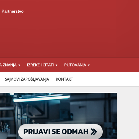
Partnerstvo
A ZNANJA
IZREKE I CITATI
PUTOVANJA
SAJMOVI ZAPOŠLJAVANJA
KONTAKT