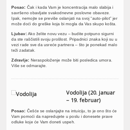
Posao:
Čak i kada Vam je koncentracija malo slabija i
savršeno obavljate svakodnevne poslovne obaveze.
Ipak, nemojte se previše oslanjati na svoj “auto-pilot” jer
može doći do greške koja bi mogla da Vas skupo košta.
Ljubav:
Ako želite novu vezu – budite potpuno sigurni
da ste raščistili svoju prošlost. Pripadnici znaka koji su u
vezi rade sve da usreće partnera – što je ponekad malo
teži zadatak.
Zdravlje:
Neraspoloženje može biti posledica umora.
Više se odmarajte.
Vodolija (20. januar
– 19. februar)
Posao:
Češće se oslanjajte na intuiciju, to je ono što će
Vam pomoći da napredujete u poslu i donesete prave
odluke koje će Vam doneti uspeh.