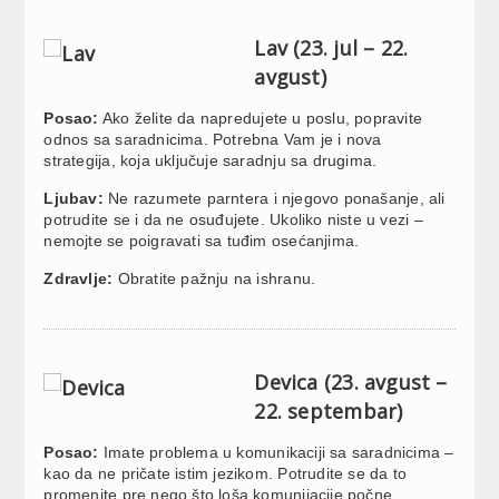
Lav (23. jul – 22.
avgust)
Posao:
Ako želite da napredujete u poslu, popravite
odnos sa saradnicima. Potrebna Vam je i nova
strategija, koja uključuje saradnju sa drugima.
Ljubav:
Ne razumete parntera i njegovo ponašanje, ali
potrudite se i da ne osuđujete. Ukoliko niste u vezi –
nemojte se poigravati sa tuđim osećanjima.
Zdravlje:
Obratite pažnju na ishranu.
Devica (23. avgust –
22. septembar)
Posao:
Imate problema u komunikaciji sa saradnicima –
kao da ne pričate istim jezikom. Potrudite se da to
promenite pre nego što loša komunijacije počne