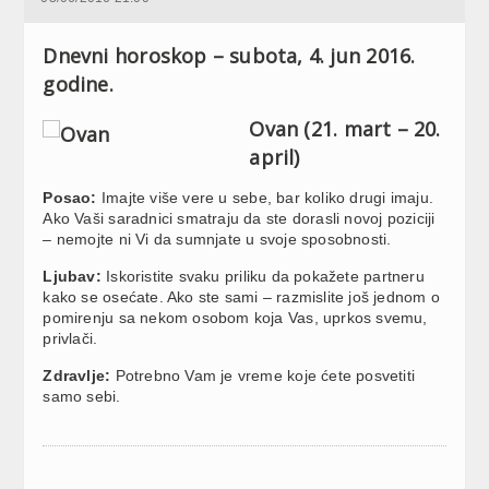
Dnevni horoskop – subota, 4. jun 2016.
godine.
Ovan (21. mart – 20.
april)
Posao:
Imajte više vere u sebe, bar koliko drugi imaju.
Ako Vaši saradnici smatraju da ste dorasli novoj poziciji
– nemojte ni Vi da sumnjate u svoje sposobnosti.
Ljubav:
Iskoristite svaku priliku da pokažete partneru
kako se osećate. Ako ste sami – razmislite još jednom o
pomirenju sa nekom osobom koja Vas, uprkos svemu,
privlači.
Zdravlje:
Potrebno Vam je vreme koje ćete posvetiti
samo sebi.