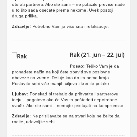
oterati partnera. Ako ste sami – ne polažite previše nade
u to što sada osećate prema nekome. Uvek postoji
druga prilika.
Zdravlje:
Potrebno Vam je više sna i relaksacije.
Rak (21. jun – 22. jul)
Posao:
Teško Vam je da
pronađete način na koji ćete obaviti sve poslovne
obaveze na vreme. Deluje kao da im nema kraja.
Postavite sebi više manjih ciljeva i krenite polako.
Ljubav:
Ponekad bi trebalo da prihvatite i partnerovu
ideju – pogotovo ako će Vas to poštedeti nepotrebne
svađe. Ako ste sami – nemojte pristajati na kompromise.
Zdravlje:
Ne prisiljavajte se na stvari koje ne želite da
radite, udovoljite sebi.