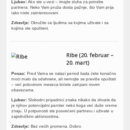
Ljubav:
Ako ste u vezi – imajte sluha za potrebe
partnera. Neko Vam pruža dosta pažnje, što Vam prija
iako niste zainteresovani.
Zdravlje:
Okružite se ljudima sa kojima uživate i sa
kojima ste opušteni.
Ribe (20. februar –
20. mart)
Posao:
Pred Vama se nalazi period kada ćete konačno
moći malo da odahnete, ali nemojte se previše opuštati
– već polovinom meseca bićete zatrpani novim
obavezama.
Ljubav:
Slobodni pripadnici znaka nikako da shvate da
je njihov potencijalni parnter neko koga već duže vreme
znaju. U potpunosti ste posvećeni partneru i uživate u
zajedničkim aktivnostima.
Zdravlje:
Bez većih promena. Dobro.