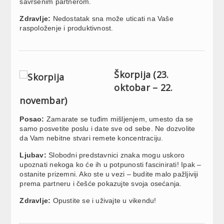
savršenim partnerom.
Zdravlje:
Nedostatak sna može uticati na Vaše
raspoloženje i produktivnost.
Škorpija (23.
oktobar – 22.
novembar)
Posao:
Zamarate se tuđim mišljenjem, umesto da se
samo posvetite poslu i date sve od sebe. Ne dozvolite
da Vam nebitne stvari remete koncentraciju.
Ljubav:
Slobodni predstavnici znaka mogu uskoro
upoznati nekoga ko će ih u potpunosti fascinirati! Ipak –
ostanite prizemni. Ako ste u vezi – budite malo pažljiviji
prema partneru i češće pokazujte svoja osećanja.
Zdravlje:
Opustite se i uživajte u vikendu!