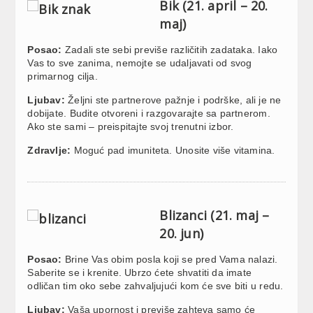
Bik (21. april – 20.
maj)
Posao:
Zadali ste sebi previše različitih zadataka. Iako
Vas to sve zanima, nemojte se udaljavati od svog
primarnog cilja.
Ljubav:
Željni ste partnerove pažnje i podrške, ali je ne
dobijate. Budite otvoreni i razgovarajte sa partnerom.
Ako ste sami – preispitajte svoj trenutni izbor.
Zdravlje:
Moguć pad imuniteta. Unosite više vitamina.
Blizanci (21. maj –
20. jun)
Posao:
Brine Vas obim posla koji se pred Vama nalazi.
Saberite se i krenite. Ubrzo ćete shvatiti da imate
odličan tim oko sebe zahvaljujući kom će sve biti u redu.
Ljubav:
Vaša upornost i previše zahteva samo će