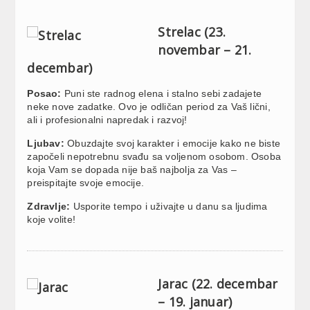
Strelac (23.
novembar – 21.
decembar)
Posao:
Puni ste radnog elena i stalno sebi zadajete
neke nove zadatke. Ovo je odličan period za Vaš lični,
ali i profesionalni napredak i razvoj!
Ljubav:
Obuzdajte svoj karakter i emocije kako ne biste
započeli nepotrebnu svađu sa voljenom osobom. Osoba
koja Vam se dopada nije baš najbolja za Vas –
preispitajte svoje emocije.
Zdravlje:
Usporite tempo i uživajte u danu sa ljudima
koje volite!
Jarac (22. decembar
– 19. januar)