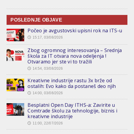
POSLEDNJE OBJAVE
Počeo je avgustovski upisni rok na ITS-u
15:17, 03/08/2026
🕔
Zbog ogromnog interesovanja – Srednja
škola za IT otvara nova odeljenja !
Otvaramo jer ste vi to tražili
14:54, 03/08/2026
🕔
Kreativne industrije rastu 3x brže od
ostalih: Evo kako da postaneš deo njih
14:00, 03/08/2026
🕔
Besplatni Open Day ITHS-a: Zavirite u
Comtrade školu za tehnologije, biznis i
kreativne industrije
11:00, 22/07/2026
🕔