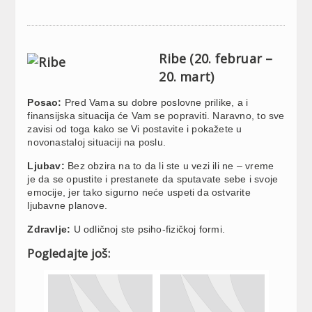
Ribe (20. februar –
20. mart)
Posao:
Pred Vama su dobre poslovne prilike, a i
finansijska situacija će Vam se popraviti. Naravno, to sve
zavisi od toga kako se Vi postavite i pokažete u
novonastaloj situaciji na poslu.
Ljubav:
Bez obzira na to da li ste u vezi ili ne – vreme
je da se opustite i prestanete da sputavate sebe i svoje
emocije, jer tako sigurno neće uspeti da ostvarite
ljubavne planove.
Zdravlje:
U odličnoj ste psiho-fizičkoj formi.
Pogledajte još: