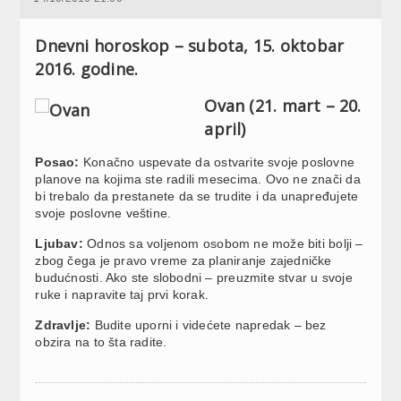
Dnevni horoskop – subota, 15. oktobar
2016. godine.
Ovan (21. mart – 20.
april)
Posao:
Konačno uspevate da ostvarite svoje poslovne
planove na kojima ste radili mesecima. Ovo ne znači da
bi trebalo da prestanete da se trudite i da unapređujete
svoje poslovne veštine.
Ljubav:
Odnos sa voljenom osobom ne može biti bolji –
zbog čega je pravo vreme za planiranje zajedničke
budućnosti. Ako ste slobodni – preuzmite stvar u svoje
ruke i napravite taj prvi korak.
Zdravlje:
Budite uporni i videćete napredak – bez
obzira na to šta radite.