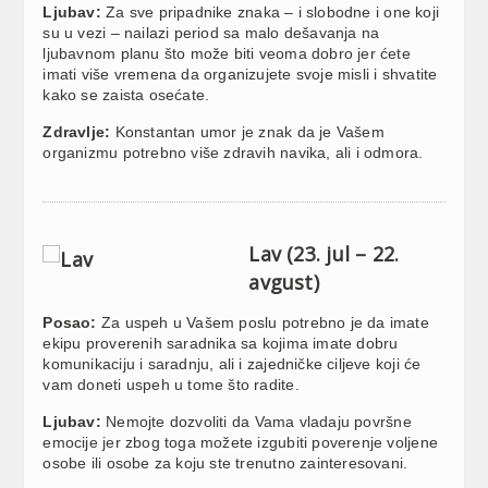
Ljubav:
Za sve pripadnike znaka – i slobodne i one koji
su u vezi – nailazi period sa malo dešavanja na
ljubavnom planu što može biti veoma dobro jer ćete
imati više vremena da organizujete svoje misli i shvatite
kako se zaista osećate.
Zdravlje:
Konstantan umor je znak da je Vašem
organizmu potrebno više zdravih navika, ali i odmora.
Lav (23. jul – 22.
avgust)
Posao:
Za uspeh u Vašem poslu potrebno je da imate
ekipu proverenih saradnika sa kojima imate dobru
komunikaciju i saradnju, ali i zajedničke ciljeve koji će
vam doneti uspeh u tome što radite.
Ljubav:
Nemojte dozvoliti da Vama vladaju površne
emocije jer zbog toga možete izgubiti poverenje voljene
osobe ili osobe za koju ste trenutno zainteresovani.