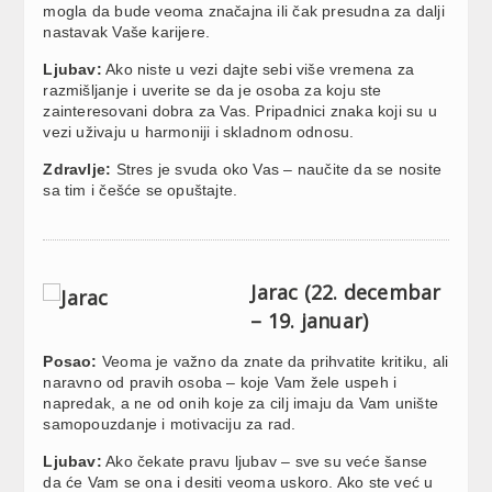
mogla da bude veoma značajna ili čak presudna za dalji
nastavak Vaše karijere.
Ljubav:
Ako niste u vezi dajte sebi više vremena za
razmišljanje i uverite se da je osoba za koju ste
zainteresovani dobra za Vas. Pripadnici znaka koji su u
vezi uživaju u harmoniji i skladnom odnosu.
Zdravlje:
Stres je svuda oko Vas – naučite da se nosite
sa tim i češće se opuštajte.
Jarac (22. decembar
– 19. januar)
Posao:
Veoma je važno da znate da prihvatite kritiku, ali
naravno od pravih osoba – koje Vam žele uspeh i
napredak, a ne od onih koje za cilj imaju da Vam unište
samopouzdanje i motivaciju za rad.
Ljubav:
Ako čekate pravu ljubav – sve su veće šanse
da će Vam se ona i desiti veoma uskoro. Ako ste već u