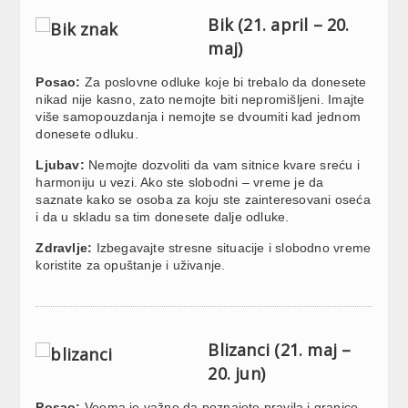
Bik (21. april – 20.
maj)
Posao:
Za poslovne odluke koje bi trebalo da donesete
nikad nije kasno, zato nemojte biti nepromišljeni. Imajte
više samopouzdanja i nemojte se dvoumiti kad jednom
donesete odluku.
Ljubav:
Nemojte dozvoliti da vam sitnice kvare sreću i
harmoniju u vezi. Ako ste slobodni – vreme je da
saznate kako se osoba za koju ste zainteresovani oseća
i da u skladu sa tim donesete dalje odluke.
Zdravlje:
Izbegavajte stresne situacije i slobodno vreme
koristite za opuštanje i uživanje.
Blizanci (21. maj –
20. jun)
Posao:
Veoma je važno da poznajete pravila i granice