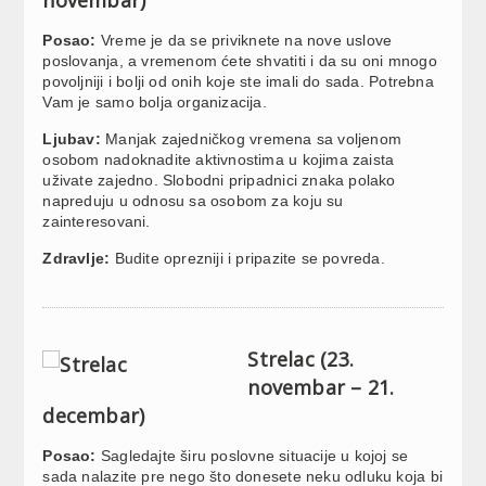
Posao:
Vreme je da se priviknete na nove uslove
poslovanja, a vremenom ćete shvatiti i da su oni mnogo
povoljniji i bolji od onih koje ste imali do sada. Potrebna
Vam je samo bolja organizacija.
Ljubav:
Manjak zajedničkog vremena sa voljenom
osobom nadoknadite aktivnostima u kojima zaista
uživate zajedno. Slobodni pripadnici znaka polako
napreduju u odnosu sa osobom za koju su
zainteresovani.
Zdravlje:
Budite oprezniji i pripazite se povreda.
Strelac (23.
novembar – 21.
decembar)
Posao:
Sagledajte širu poslovne situacije u kojoj se
sada nalazite pre nego što donesete neku odluku koja bi