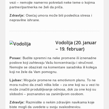
vezi – nemojte namerno pokretati neke teme o kojima
partner/partnerka ne želi da priča.
Zdravlje:
Osećaj umora može biti posledica stresa i
nepravilne ishrane.
Vodolija (20. januar
– 19. februar)
Posao:
Budite spremni na neke promene ili iznenadne
poslove koji zahtevaju Vašu koncentraciju i stručnost.
Nemojte se obazirati na komentare saradnika ili kolega
koji ne žele da Vam pomognu.
Ljubav:
Moguće promene na emotivnom planu. To ne
mora nužno da znači ništa loše – za one koji su u vezi to
može značiti produbljivanje odnosa, dok za one koji su
slobodni – poznanstvo sa zanimljivom osobom.
Zdravlje:
Razmislite o nekim zdravijim navikama koje
biste mogli da uvedete u svoju svakodnevicu.