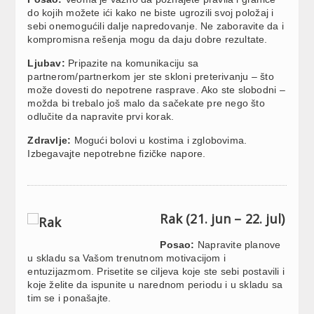
do kojih možete ići kako ne biste ugrozili svoj položaj i
sebi onemogućili dalje napredovanje. Ne zaboravite da i
kompromisna rešenja mogu da daju dobre rezultate.
Ljubav:
Pripazite na komunikaciju sa
partnerom/partnerkom jer ste skloni preterivanju – što
može dovesti do nepotrene rasprave. Ako ste slobodni –
možda bi trebalo još malo da sačekate pre nego što
odlučite da napravite prvi korak.
Zdravlje:
Mogući bolovi u kostima i zglobovima.
Izbegavajte nepotrebne fizičke napore.
Rak (21. jun – 22. jul)
Posao:
Napravite planove
u skladu sa Vašom trenutnom motivacijom i
entuzijazmom. Prisetite se ciljeva koje ste sebi postavili i
koje želite da ispunite u narednom periodu i u skladu sa
tim se i ponašajte.