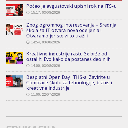
Počeo je avgustovski upisni rok na ITS-u
15:17, 03/08/2026
🕔
Zbog ogromnog interesovanja – Srednja
škola za IT otvara nova odeljenja !
Otvaramo jer ste vi to tražili
14:54, 03/08/2026
🕔
Kreativne industrije rastu 3x brže od
ostalih: Evo kako da postaneš deo njih
14:00, 03/08/2026
🕔
Besplatni Open Day ITHS-a: Zavirite u
Comtrade školu za tehnologije, biznis i
kreativne industrije
11:00, 22/07/2026
🕔