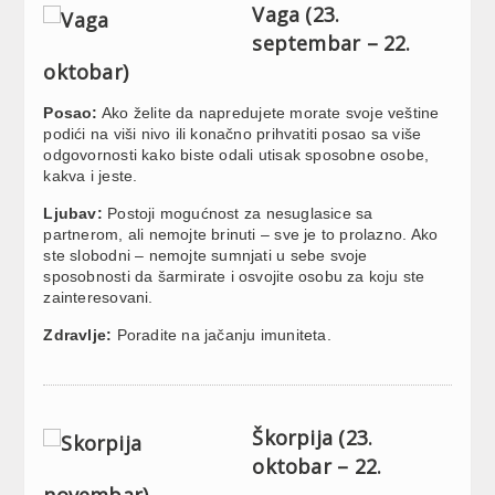
Vaga (23.
septembar – 22.
oktobar)
Posao:
Ako želite da napredujete morate svoje veštine
podići na viši nivo ili konačno prihvatiti posao sa više
odgovornosti kako biste odali utisak sposobne osobe,
kakva i jeste.
Ljubav:
Postoji mogućnost za nesuglasice sa
partnerom, ali nemojte brinuti – sve je to prolazno. Ako
ste slobodni – nemojte sumnjati u sebe svoje
sposobnosti da šarmirate i osvojite osobu za koju ste
zainteresovani.
Zdravlje:
Poradite na jačanju imuniteta.
Škorpija (23.
oktobar – 22.
novembar)