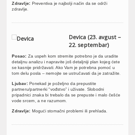
Zdravlje:
Preventiva je najbolji način da se održi
zdravlje.
Devica (23. avgust –
22. septembar)
Posao:
Za uspeh kom stremite potrebno je da uradite
detaljnu analizu i napravite još detaljniji plan kojeg ćete
se kasnije pridržavati. Ako Vam je potrebna pomoć u
tom delu posla – nemojte se ustručavati da je zatražite.
Ljubav:
Ponekad je poželjno da prepustite
partneru/partnerki “vođstvo” i uživate. Slobodni
pripadnici znaka bi trebalo da se prepuste i malo češće
vode srcem, a ne razumom.
Zdravlje:
Mogući stomačni problemi ili prehlada.