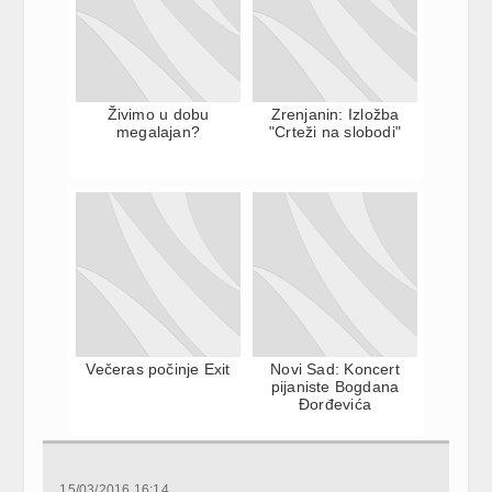
Živimo u dobu
Zrenjanin: Izložba
megalajan?
"Crteži na slobodi"
Večeras počinje Exit
Novi Sad: Koncert
pijaniste Bogdana
Đorđevića
15/03/2016 16:14