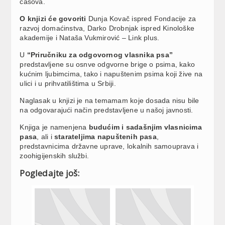
časova.
O knjizi će govoriti
Dunja Kovač ispred Fondacije za
razvoj domaćinstva, Darko Drobnjak ispred Kinološke
akademije i Nataša Vukmirović – Link plus.
U
“Priručniku za odgovornog vlasnika psa”
predstavljene su osnve odgvorne brige o psima, kako
kućnim ljubimcima, tako i napuštenim psima koji žive na
ulici i u prihvatilištima u Srbiji.
Naglasak u knjizi je na temamam koje dosada nisu bile
na odgovarajući način predstavljene u našoj javnosti.
Knjiga je namenjena
budućim i sadašnjim vlasnicima
pasa
, ali i
starateljima napuštenih pasa
,
predstavnicima državne uprave, lokalnih samouprava i
zoohigijenskih službi.
Pogledajte još: