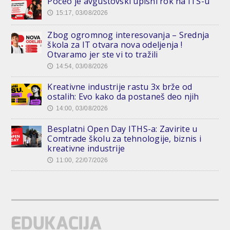
Počeo je avgustovski upisni rok na ITS-u
15:17, 03/08/2026
🕔
Zbog ogromnog interesovanja – Srednja
škola za IT otvara nova odeljenja !
Otvaramo jer ste vi to tražili
14:54, 03/08/2026
🕔
Kreativne industrije rastu 3x brže od
ostalih: Evo kako da postaneš deo njih
14:00, 03/08/2026
🕔
Besplatni Open Day ITHS-a: Zavirite u
Comtrade školu za tehnologije, biznis i
kreativne industrije
11:00, 22/07/2026
🕔