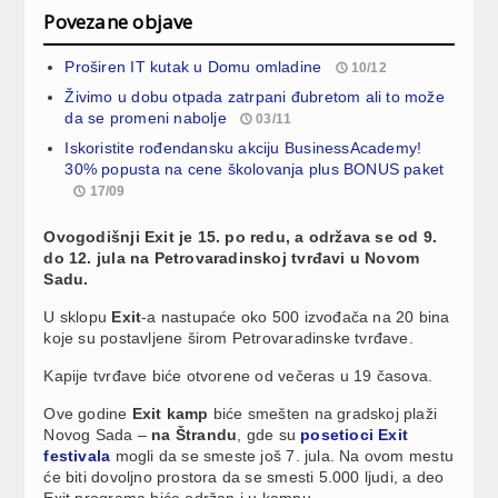
Povezane objave
Proširen IT kutak u Domu omladine
10/12
Živimo u dobu otpada zatrpani đubretom ali to može
da se promeni nabolje
03/11
Iskoristite rođendansku akciju BusinessAcademy!
30% popusta na cene školovanja plus BONUS paket
17/09
Ovogodišnji Exit je 15. po redu, a održava se od 9.
do 12. jula na Petrovaradinskoj tvrđavi u Novom
Sadu.
U sklopu
Exit
-a nastupaće oko 500 izvođača na 20 bina
koje su postavljene širom Petrovaradinske tvrđave.
Kapije tvrđave biće otvorene od večeras u 19 časova.
Ove godine
Exit kamp
biće smešten na gradskoj plaži
Novog Sada –
na Štrandu
, gde su
posetioci Exit
festivala
mogli da se smeste još 7. jula. Na ovom mestu
će biti dovoljno prostora da se smesti 5.000 ljudi, a deo
Exit programa biće održan i u kampu,