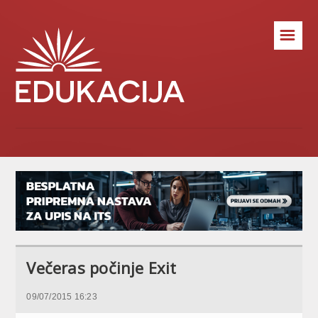
☰
Večeras počinje Exit
09/07/2015 16:23