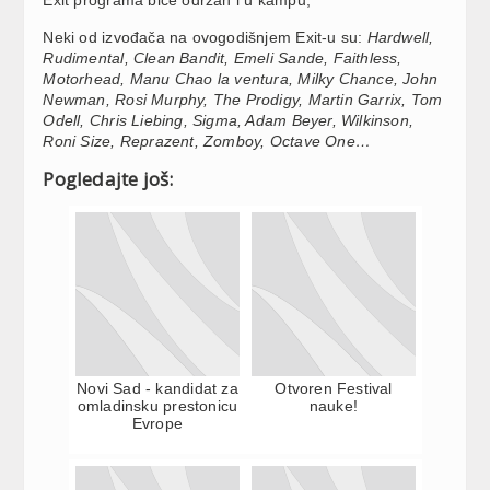
Neki od izvođača na ovogodišnjem Exit-u su:
Hardwell,
Rudimental, Clean Bandit, Emeli Sande, Faithless,
Motorhead, Manu Chao la ventura, Milky Chance, John
Newman, Rosi Murphy, The Prodigy, Martin Garrix, Tom
Odell, Chris Liebing, Sigma, Adam Beyer, Wilkinson,
Roni Size, Reprazent, Zomboy, Octave One…
Pogledajte još:
Novi Sad - kandidat za
Otvoren Festival
omladinsku prestonicu
nauke!
Evrope