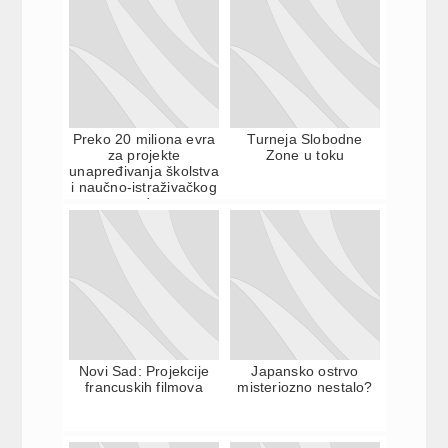
Preko 20 miliona evra
Turneja Slobodne
za projekte
Zone u toku
unapređivanja školstva
i naučno-istraživačkog
rada
Novi Sad: Projekcije
Japansko ostrvo
francuskih filmova
misteriozno nestalo?