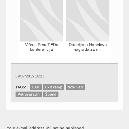
Vršac: Prva TEDx
Dodeljena Nobelova
konferencija
nagrada za mir
09/07/2015 16:23
TAGS:
EXIT
Exit kamp
Novi Sad
Petrovaradin
Štrand
Your e-mail address will not be published.