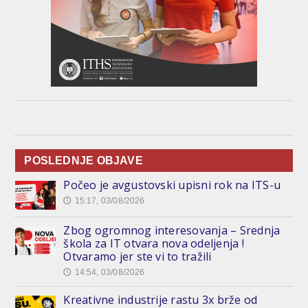
POSLEDNJE OBJAVE
Počeo je avgustovski upisni rok na ITS-u
15:17, 03/08/2026
🕔
Zbog ogromnog interesovanja – Srednja
škola za IT otvara nova odeljenja !
Otvaramo jer ste vi to tražili
14:54, 03/08/2026
🕔
Kreativne industrije rastu 3x brže od