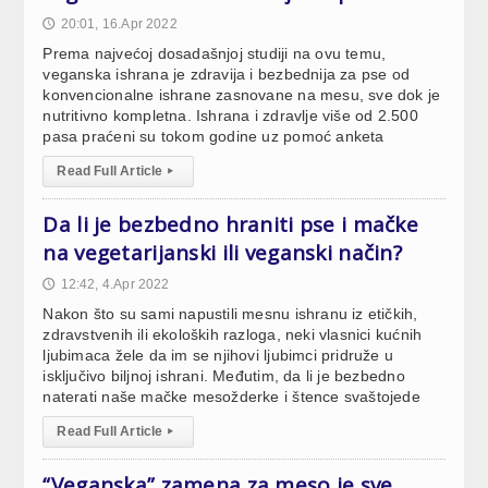
20:01, 16.Apr 2022
🕔
Prema najvećoj dosadašnjoj studiji na ovu temu,
veganska ishrana je zdravija i bezbednija za pse od
konvencionalne ishrane zasnovane na mesu, sve dok je
nutritivno kompletna. Ishrana i zdravlje više od 2.500
pasa praćeni su tokom godine uz pomoć anketa
Read Full Article
▸
Da li je bezbedno hraniti pse i mačke
na vegetarijanski ili veganski način?
12:42, 4.Apr 2022
🕔
Nakon što su sami napustili mesnu ishranu iz etičkih,
zdravstvenih ili ekoloških razloga, neki vlasnici kućnih
ljubimaca žele da im se njihovi ljubimci pridruže u
isključivo biljnoj ishrani. Međutim, da li je bezbedno
naterati naše mačke mesožderke i štence svaštojede
Read Full Article
▸
“Veganska” zamena za meso je sve