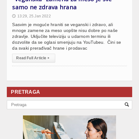
samo ne zdrava hrana
13:29, 25.Jan 2022
🕔
Sasvim je moguće hraniti se veganski i zdravo, ali
mnoge zamene za meso uopšte nisu dobre po naše
zdravlje. Uključite televiziju u udarnom terminu ili
dozvolite da se oglasi smenjuju na YouTubeu. Čini se
da svaki prerađivač hrane i prodavac
Read Full Article
▸
PRETRAGA