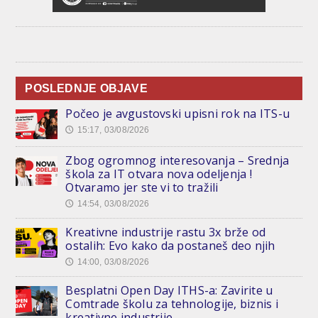
POSLEDNJE OBJAVE
Počeo je avgustovski upisni rok na ITS-u
15:17, 03/08/2026
🕔
Zbog ogromnog interesovanja – Srednja
škola za IT otvara nova odeljenja !
Otvaramo jer ste vi to tražili
14:54, 03/08/2026
🕔
Kreativne industrije rastu 3x brže od
ostalih: Evo kako da postaneš deo njih
14:00, 03/08/2026
🕔
Besplatni Open Day ITHS-a: Zavirite u
Comtrade školu za tehnologije, biznis i
kreativne industrije