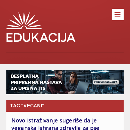
☰
TAG "VEGANI"
Novo istraživanje sugeriše da je
veganska ishrana zdravija za pse