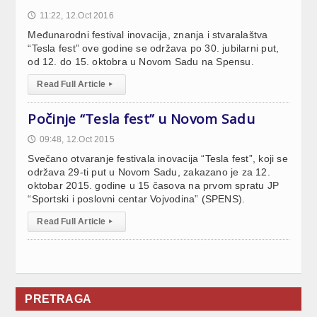
11:22, 12.Oct 2016
🕔
Međunarodni festival inovacija, znanja i stvaralaštva
“Tesla fest” ove godine se održava po 30. jubilarni put,
od 12. do 15. oktobra u Novom Sadu na Spensu.
Read Full Article
▸
Počinje “Tesla fest” u Novom Sadu
09:48, 12.Oct 2015
🕔
Svečano otvaranje festivala inovacija “Tesla fest”, koji se
održava 29-ti put u Novom Sadu, zakazano je za 12.
oktobar 2015. godine u 15 časova na prvom spratu JP
“Sportski i poslovni centar Vojvodina” (SPENS).
Read Full Article
▸
PRETRAGA