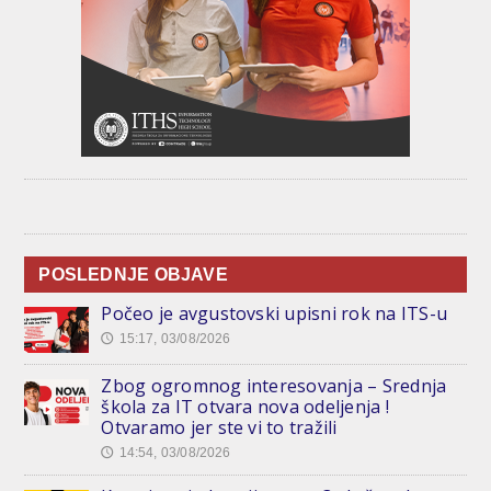
POSLEDNJE OBJAVE
Počeo je avgustovski upisni rok na ITS-u
15:17, 03/08/2026
🕔
Zbog ogromnog interesovanja – Srednja
škola za IT otvara nova odeljenja !
Otvaramo jer ste vi to tražili
14:54, 03/08/2026
🕔