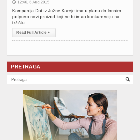
12:46, 6.Aug 2015
🕔
Kompanija Dot iz Južne Koreje ima u planu da lansira
potpuno novi proizod koji ne bi imao konkurenciju na
tržištu.
Read Full Article
▸
PRETRAGA