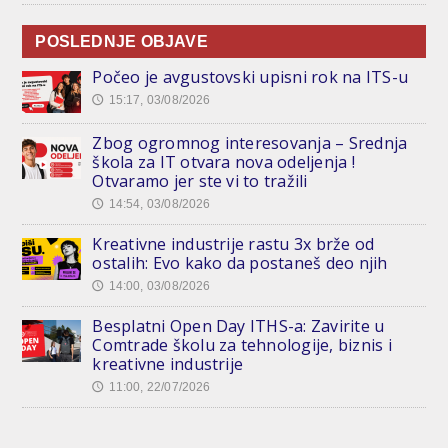
POSLEDNJE OBJAVE
Počeo je avgustovski upisni rok na ITS-u
15:17, 03/08/2026
🕔
Zbog ogromnog interesovanja – Srednja
škola za IT otvara nova odeljenja !
Otvaramo jer ste vi to tražili
14:54, 03/08/2026
🕔
Kreativne industrije rastu 3x brže od
ostalih: Evo kako da postaneš deo njih
14:00, 03/08/2026
🕔
Besplatni Open Day ITHS-a: Zavirite u
Comtrade školu za tehnologije, biznis i
kreativne industrije
11:00, 22/07/2026
🕔