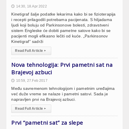
14:30, 18.Apr 2022
🕔
Kinetigraf šalje podatke lekarima kako bi se fizioterapija
i recepti prilagodili potrebama pacijenata. S hiljadama
ljudi koji boluju od Parkinsonove bolesti, zdravstveni
sistem Engleske će dobiti pametne satove kako bi se
pacijenti mogli efikasno lečiti od kuće. „Parkinsonov
Kinetigraf“ sadrži
Read Full Article
▸
Nova tehnologija: Prvi pametni sat na
Brajevoj azbuci
10:59, 27.Feb 2017
🕔
Među savremenom tehnologijom i pametnim uređajima
već duže vreme se nalaze i pametni satovi. Sada je
napravljen prvi na Brajevoj azbuci.
Read Full Article
▸
Prvi “pametni sat” za slepe