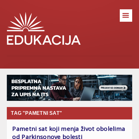
☰
TAG "PAMETNI SAT"
Pametni sat koji menja život obolelima
od Parkinsonove bolesti