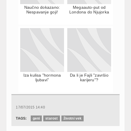
Naučno dokazano:
Megaauto-put od
Nespavanje goji!
Londona do Njujorka
Iza kulisa "hormona
Da li je Fajli "završio
ljubavi"
karijeru"?
17/07/2015 14:40
TAGS:
geni
starost
životni vek