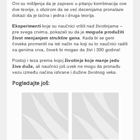
Oni su mišljenja da je zapravo u pitanju kombinacija ove
dve teorije, s obzirom da se već decenijama pronalaze
dokazi da je tačna i jedna i druga teorija.
Eksperimenti
koje su naučnici vršili nad životinjama –
pre svega crvima, pokazali su da je
moguće produžiti
život menjanjem struktire gena
. Kada bi se geni
čoveka promenili na isti način na koji su to naučnici radili
sa genima crva, čovek bi mogao da živi i 300 godina!
Postoji i teza prema kojoj
životinje koje manje jedu
žive duže,
ali naučnici još uvek ne mogu da pronađu
vezu između načina ishrane i dužine životnog veka.
Pogledajte još: