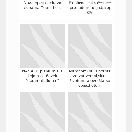
Nova opcija prikaza
Plastične mikročestice
videa na YouTube-u
pronađene u ljudskoj
krvi
NASA: U planu misija
Astronomi su u potrazi
kojom će čovek
za vanzemaljskim
"dodirnuti Sunce"
životom, a evo šta su
dosad otkrili