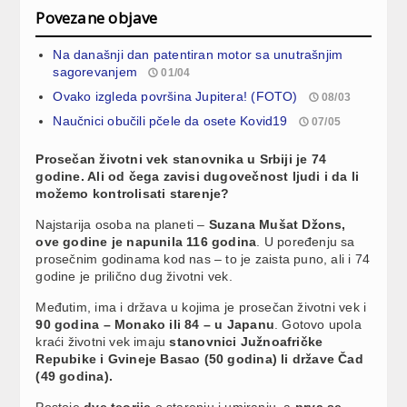
Povezane objave
Na današnji dan patentiran motor sa unutrašnjim
sagorevanjem
01/04
Ovako izgleda površina Jupitera! (FOTO)
08/03
Naučnici obučili pčele da osete Kovid19
07/05
Prosečan životni vek stanovnika u Srbiji je 74
godine. Ali od čega zavisi dugovečnost ljudi i da li
možemo kontrolisati starenje?
Najstarija osoba na planeti –
Suzana Mušat Džons,
ove godine je napunila 116 godina
. U poređenju sa
prosečnim godinama kod nas – to je zaista puno, ali i 74
godine je prilično dug životni vek.
Međutim, ima i država u kojima je prosečan životni vek i
90 godina – Monako ili 84 – u Japanu
. Gotovo upola
kraći životni vek imaju
stanovnici Južnoafričke
Repubike i Gvineje Basao (50 godina) li države Čad
(49 godina).
Postoje
dve teorije
o starenju i umiranju, a
prva se