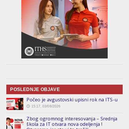
POSLEDNJE OBJAVE
Počeo je avgustovski upisni rok na ITS-u
15:17, 03/08/2026
🕔
Zbog ogromnog interesovanja – Srednja
škola za IT otvara nova odeljenja !