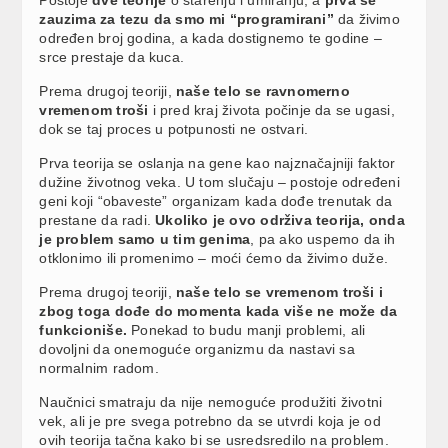
zauzima za tezu da smo mi “programirani”
da živimo
određen broj godina, a kada dostignemo te godine –
srce prestaje da kuca.
Prema drugoj teoriji,
naše telo se ravnomerno
vremenom troši
i pred kraj života počinje da se ugasi,
dok se taj proces u potpunosti ne ostvari.
Prva teorija se oslanja na gene kao najznačajniji faktor
dužine životnog veka. U tom slučaju – postoje određeni
geni koji “obaveste” organizam kada dođe trenutak da
prestane da radi.
Ukoliko je ovo održiva teorija, onda
je problem samo u tim genima
, pa ako uspemo da ih
otklonimo ili promenimo – moći ćemo da živimo duže.
Prema drugoj teoriji,
naše telo se vremenom troši i
zbog toga dođe do momenta kada više ne može da
funkcioniše.
Ponekad to budu manji problemi, ali
dovoljni da onemoguće organizmu da nastavi sa
normalnim radom.
Naučnici smatraju da nije nemoguće produžiti životni
vek, ali je pre svega potrebno da se utvrdi koja je od
ovih teorija tačna kako bi se usredsredilo na problem.