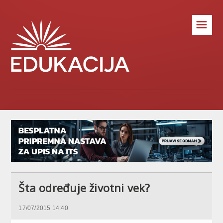
☰
Šta određuje životni vek?
17/07/2015 14:40